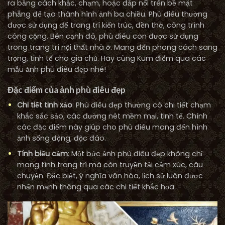
ra bằng cách khắc, chạm, hoặc đắp nổi trên bề mặt
phẳng để tạo thành hình ảnh ba chiều. Phù điêu thường
được sử dụng để trang trí kiến trúc, đền thờ, công trình
công cộng. Bên cạnh đó, phù điêu con được sử dụng
trong trang trí nội thất nhà ở. Mang đến phong cách sang
trọng, tinh tế cho gia chủ. Hãy cùng Kum điểm qua các
mẫu ảnh phù điêu đẹp nhé!
Đặc điểm của ảnh phù điêu đẹp
Chi tiết tinh xảo
: Phù điêu đẹp thường có chi tiết chạm
khắc sắc sảo, các đường nét mềm mại, tinh tế. Chính
các đặc điểm này giúp cho phù điêu mang đến hình
ảnh sống động, độc đáo.
Tính biểu cảm
: Một bức ảnh phù điêu đẹp không chỉ
mang tính trang trí mà còn truyền tải cảm xúc, câu
chuyện. Đặc biệt, ý nghĩa văn hóa, lịch sử luôn được
nhấn mạnh thông qua các chi tiết khắc họa.