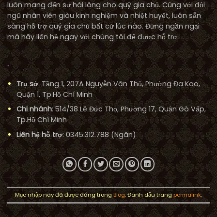
luôn mang đến sự hài lòng cho quý gia chủ. Cùng với đội
ngũ nhân viên giàu kinh nghiệm và nhiệt huyết, luôn sẵn
sàng hỗ trợ quý gia chủ bất cứ lúc nào. Đừng ngần ngại
mà hãy liên hệ ngay với chúng tôi để được hỗ trợ.
.
Trụ sở
: Tầng 1, 207A Nguyễn Văn Thủ, Phường Đa Kao,
Quận 1, Tp.Hồ Chí Minh
Chi nhánh
: 514/38 Lê Đức Thọ, Phường 17, Quận Gò Vấp,
Tp.Hồ Chí Minh
Liên hệ hỗ trợ
: 0345.312.788 (Ngân)
Mục nhập này đã được đăng trong
Blog
. Đánh dấu trang
permalink
.