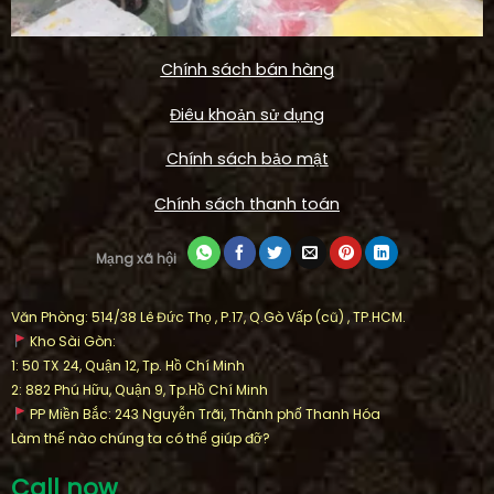
Chính sách bán hàng
Điêu khoản sử dụng
Chính sách bảo mật
Chính sách thanh toán
Mạng xã hội
Văn Phòng: 514/38 Lê Đức Thọ , P.17, Q.Gò Vấp (cũ) , TP.HCM.
Kho Sài Gòn:
1: 50 TX 24, Quận 12, Tp. Hồ Chí Minh
2: 882 Phú Hữu, Quận 9, Tp.Hồ Chí Minh
PP Miền Bắc: 243 Nguyễn Trãi, Thành phố Thanh Hóa
Làm thế nào chúng ta có thể giúp đỡ?
Call now