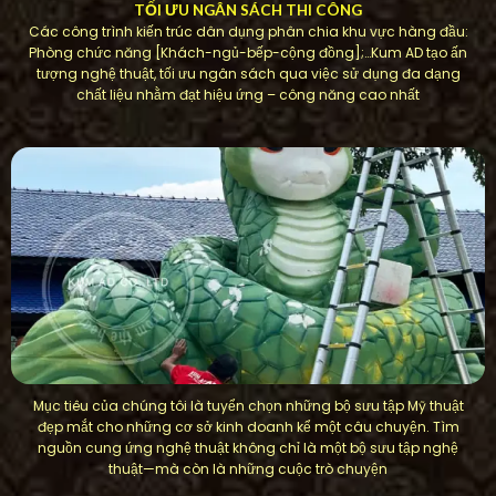
TỐI ƯU NGÂN SÁCH THI CÔNG
Các công trình kiến ​​trúc dân dụng phân chia khu vực hàng đầu:
Phòng chức năng [Khách-ngủ-bếp-cộng đồng];…Kum AD tạo ấn
tượng nghệ thuật, tối ưu ngân sách qua việc sử dụng đa dạng
chất liệu nhằm đạt hiệu ứng – công năng cao nhất
Mục tiêu của chúng tôi là tuyển chọn những bộ sưu tập Mỹ thuật
đẹp mắt cho những cơ sở kinh doanh kể một câu chuyện. Tìm
nguồn cung ứng nghệ thuật không chỉ là một bộ sưu tập nghệ
thuật—mà còn là những cuộc trò chuyện