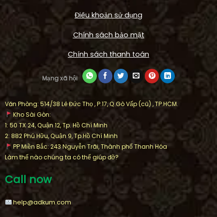
Điêu khoản sử dụng
Chính sách bảo mật
Chính sách thanh toán
Mạng xã hội
Văn Phòng: 514/38 Lê Đức Thọ , P.17, Q.Gò Vấp (cũ) , TP.HCM.
Kho Sài Gòn:
1: 50 TX 24, Quận 12, Tp. Hồ Chí Minh
2: 882 Phú Hữu, Quận 9, Tp.Hồ Chí Minh
PP Miền Bắc: 243 Nguyễn Trãi, Thành phố Thanh Hóa
Làm thế nào chúng ta có thể giúp đỡ?
Call now
help@adkum.com