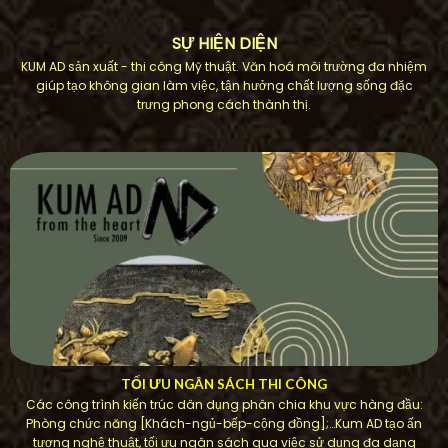
SỰ HIỆN DIỆN
KUM AD sản xuất - thi công Mỹ thuật. Văn hoá môi trường đa nhiệm
giúp tạo không gian làm việc, tận hưởng chất lượng sống đặc
trưng phong cách thành thị.
TỐI ƯU NGÂN SÁCH THI CÔNG
Các công trình kiến ​​trúc dân dụng phân chia khu vực hàng đầu:
Phòng chức năng [Khách-ngủ-bếp-cộng đồng];…Kum AD tạo ấn
tượng nghệ thuật, tối ưu ngân sách qua việc sử dụng đa dạng