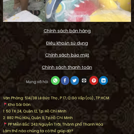
Chính sách bán hàng
Điêu khoản sử dụng
Chính sách bảo mật
Chính sách thanh toán
Mạng xã hội
Văn Phòng: 514/38 Lê Đức Thọ , P.17, Q.Gò Vấp (cũ) , TP.HCM.
Kho Sài Gòn:
1: 50 TX 24, Quận 12, Tp. Hồ Chí Minh
2: 882 Phú Hữu, Quận 9, Tp.Hồ Chí Minh
PP Miền Bắc: 243 Nguyễn Trãi, Thành phố Thanh Hóa
Làm thế nào chúng ta có thể giúp đỡ?