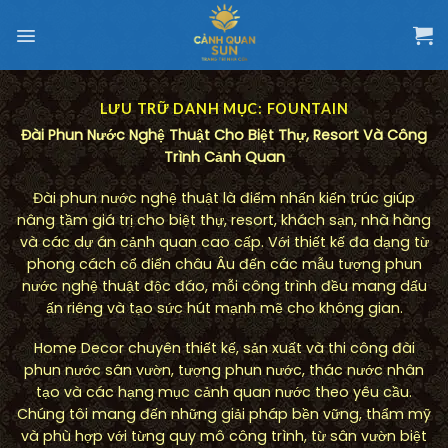
Chuyển
đến
nội
dung
LƯU TRỮ DANH MỤC:
FOUNTAIN
Đài Phun Nước Nghệ Thuật Cho Biệt Thự, Resort Và Công
Trình Cảnh Quan
Đài phun nước nghệ thuật là điểm nhấn kiến trúc giúp
nâng tầm giá trị cho biệt thự, resort, khách sạn, nhà hàng
và các dự án cảnh quan cao cấp. Với thiết kế đa dạng từ
phong cách cổ điển châu Âu đến các mẫu tượng phun
nước nghệ thuật độc đáo, mỗi công trình đều mang dấu
ấn riêng và tạo sức hút mạnh mẽ cho không gian.
Home Decor chuyên thiết kế, sản xuất và thi công đài
phun nước sân vườn, tượng phun nước, thác nước nhân
tạo và các hạng mục cảnh quan nước theo yêu cầu.
Chúng tôi mang đến những giải pháp bền vững, thẩm mỹ
và phù hợp với từng quy mô công trình, từ sân vườn biệt