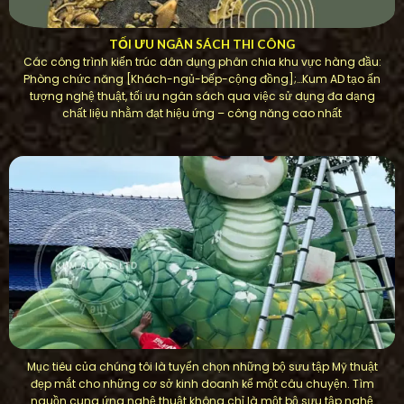
TỐI ƯU NGÂN SÁCH THI CÔNG
Các công trình kiến ​​trúc dân dụng phân chia khu vực hàng đầu:
Phòng chức năng [Khách-ngủ-bếp-cộng đồng];…Kum AD tạo ấn
tượng nghệ thuật, tối ưu ngân sách qua việc sử dụng đa dạng
chất liệu nhằm đạt hiệu ứng – công năng cao nhất
Mục tiêu của chúng tôi là tuyển chọn những bộ sưu tập Mỹ thuật
đẹp mắt cho những cơ sở kinh doanh kể một câu chuyện. Tìm
nguồn cung ứng nghệ thuật không chỉ là một bộ sưu tập nghệ