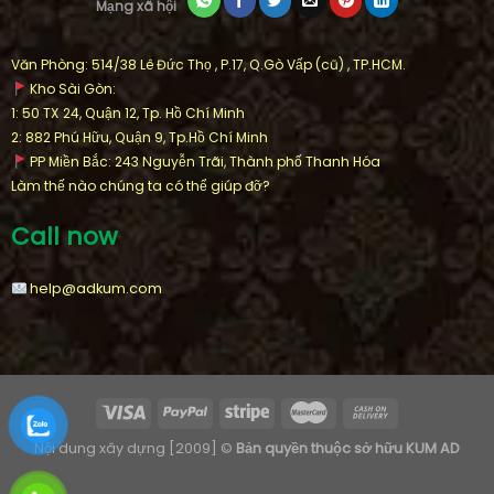
Mạng xã hội
Văn Phòng: 514/38 Lê Đức Thọ , P.17, Q.Gò Vấp (cũ) , TP.HCM.
Kho Sài Gòn:
1: 50 TX 24, Quận 12, Tp. Hồ Chí Minh
2: 882 Phú Hữu, Quận 9, Tp.Hồ Chí Minh
PP Miền Bắc: 243 Nguyễn Trãi, Thành phố Thanh Hóa
Làm thế nào chúng ta có thể giúp đỡ?
Call now
help@adkum.com
Nội dung xây dựng [2009] ©
Bản quyền thuộc sở hữu KUM AD