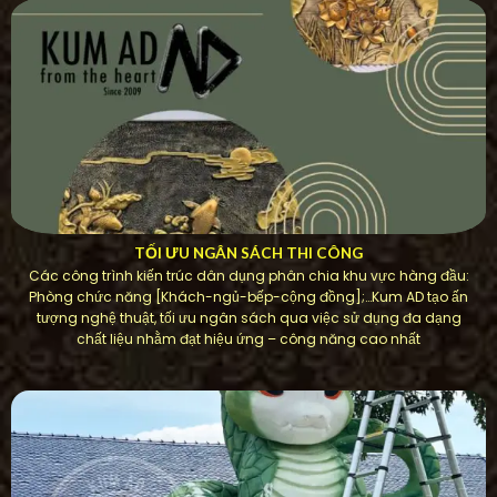
TỐI ƯU NGÂN SÁCH THI CÔNG
Các công trình kiến ​​trúc dân dụng phân chia khu vực hàng đầu:
Phòng chức năng [Khách-ngủ-bếp-cộng đồng];…Kum AD tạo ấn
tượng nghệ thuật, tối ưu ngân sách qua việc sử dụng đa dạng
chất liệu nhằm đạt hiệu ứng – công năng cao nhất