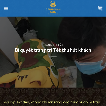
Chuyển
đến
nội
dung
TRANG TRÍ TẾT
Bí quyết trang trí Tết thu hút khách
Mỗi dịp Tết đến, không khí rộn ràng của mùa xuân lại tràn