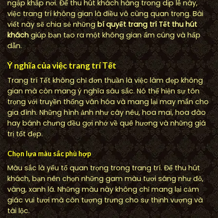
ngập khắp nơi. Để thu hút khách hàng trong dịp lễ này,
việc trang trí không gian là điều vô cùng quan trọng. Bài
viết này sẽ chia sẻ những
bí quyết trang trí Tết thu hút
khách
giúp bạn tạo ra một không gian ấm cúng và hấp
dẫn.
Ý nghĩa của việc trang trí Tết
Trang trí Tết không chỉ đơn thuần là việc làm đẹp không
gian mà còn mang ý nghĩa sâu sắc. Nó thể hiện sự tôn
trọng với truyền thống văn hóa và mang lại may mắn cho
gia đình. Những hình ảnh như cây nêu, hoa mai, hoa đào
hay bánh chưng đều gợi nhớ về quê hương và những giá
trị tốt đẹp.
Chọn lựa màu sắc phù hợp
Màu sắc là yếu tố quan trọng trong trang trí. Để thu hút
khách, bạn nên chọn những gam màu tươi sáng như đỏ,
vàng, xanh lá. Những màu này không chỉ mang lại cảm
giác vui tươi mà còn tượng trưng cho sự thịnh vượng và
tài lộc.