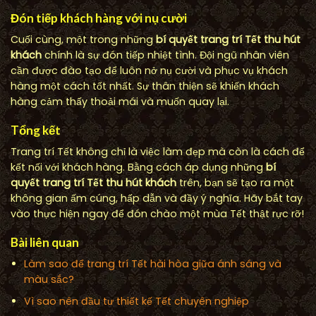
Đón tiếp khách hàng với nụ cười
Cuối cùng, một trong những
bí quyết trang trí Tết thu hút
khách
chính là sự đón tiếp nhiệt tình. Đội ngũ nhân viên
cần được đào tạo để luôn nở nụ cười và phục vụ khách
hàng một cách tốt nhất. Sự thân thiện sẽ khiến khách
hàng cảm thấy thoải mái và muốn quay lại.
Tổng kết
Trang trí Tết không chỉ là việc làm đẹp mà còn là cách để
kết nối với khách hàng. Bằng cách áp dụng những
bí
quyết trang trí Tết thu hút khách
trên, bạn sẽ tạo ra một
không gian ấm cúng, hấp dẫn và đầy ý nghĩa. Hãy bắt tay
vào thực hiện ngay để đón chào một mùa Tết thật rực rỡ!
Bài liên quan
Làm sao để trang trí Tết hài hòa giữa ánh sáng và
màu sắc?
Vì sao nên đầu tư thiết kế Tết chuyên nghiệp