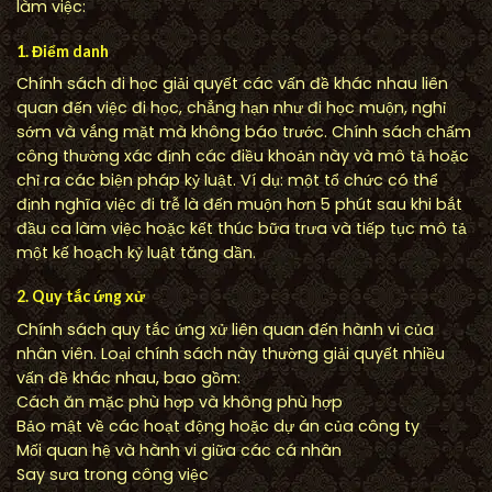
làm việc:
1. Điểm danh
Chính sách đi học giải quyết các vấn đề khác nhau liên
quan đến việc đi học, chẳng hạn như đi học muộn, nghỉ
sớm và vắng mặt mà không báo trước. Chính sách chấm
công thường xác định các điều khoản này và mô tả hoặc
chỉ ra các biện pháp kỷ luật. Ví dụ: một tổ chức có thể
định nghĩa việc đi trễ là đến muộn hơn 5 phút sau khi bắt
đầu ca làm việc hoặc kết thúc bữa trưa và tiếp tục mô tả
một kế hoạch kỷ luật tăng dần.
2. Quy tắc ứng xử
Chính sách quy tắc ứng xử liên quan đến hành vi của
nhân viên. Loại chính sách này thường giải quyết nhiều
vấn đề khác nhau, bao gồm:
Cách ăn mặc phù hợp và không phù hợp
Bảo mật về các hoạt động hoặc dự án của công ty
Mối quan hệ và hành vi giữa các cá nhân
Say sưa trong công việc