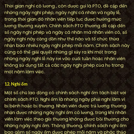
Thời gian nghỉ có lương , còn được gọi là PTO, đề cập đến
những ngày nghỉ phép, ngày nghỉ cá nhân và ngày lễ,
trong thời gian đó nhân viên tiếp tục được hưởng mức
lương thường xuyên. Chính sách PTO thường đề cập đến
số ngày nghỉ phép và ngày cá nhân mà nhân viên có, số
ngày nghỉ này cộng dồn như thế nào và tổ chức thừa
nhận bao nhiêu ngày nghỉ phép mỗi năm. Chính sách này
cũng có thể giải quyết những gì xảy ra khi một trong
những ngày nghỉ lễ này rơi vào cuối tuần hoặc nhân viên
không sử dụng tất cả các ngày nghỉ phép của họ trong
một năm làm việc.
12. Nghỉ ốm
Một số chủ lao động có chính sách nghỉ ốm tách biệt với
chính sách PTO. Nghỉ ốm là những ngày phải nghỉ làm vì
bị bệnh hoặc bị thương. Nhân viên được trả lương thường
nhận được những ngày nghỉ ốm có lương, trong khi nhân
viên làm việc theo giờ thường không được bồi thường cho
những ngày nghỉ ốm. Thông thường, chính sách nghỉ ốm
bao gồm số ngày ốm được phép mỗi năm và phác thảo