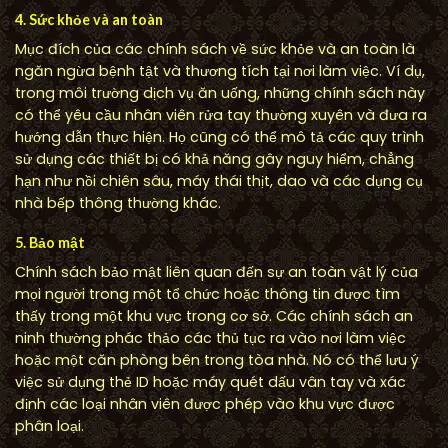
4. Sức khỏe và an toàn
Mục đích của các chính sách về sức khỏe và an toàn là
ngăn ngừa bệnh tật và thương tích tại nơi làm việc. Ví dụ,
trong môi trường dịch vụ ăn uống, những chính sách này
có thể yêu cầu nhân viên rửa tay thường xuyên và đưa ra
hướng dẫn thực hiện. Họ cũng có thể mô tả các quy trình
sử dụng các thiết bị có khả năng gây nguy hiểm, chẳng
hạn như nồi chiên sâu, máy thái thịt, dao và các dụng cụ
nhà bếp thông thường khác.
5. Bảo mật
Chính sách bảo mật liên quan đến sự an toàn vật lý của
mọi người trong một tổ chức hoặc thông tin được tìm
thấy trong một khu vực trong cơ sở. Các chính sách an
ninh thường phác thảo các thủ tục ra vào nơi làm việc
hoặc một căn phòng bên trong tòa nhà. Nó có thể lưu ý
việc sử dụng thẻ ID hoặc máy quét dấu vân tay và xác
định các loại nhân viên được phép vào khu vực được
phân loại.