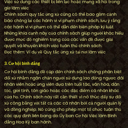
Việc sử dụng các thiết bị liên lạc hoặc mạng xã hội trong
giờ làm việc
Chính sách quy tắc ứng xử cũng có thể bao gồm cảnh
báo chống lại các hành vi vi phạm chính sách, lưu ý rằng
các hành vi vi phạm có thể dẫn đến biện pháp kỷ luật.
Những khía cạnh này của chính sách giúp người khác hiểu
được mức độ nghiêm trọng của các vấn đề được giải
quyết và khuyến khích việc tuân thủ chính sách.
Đọc thêm: Ví dụ về Quy tắc ứng xử tại nơi làm việc
3. Cơ hội bình đẳng
Cơ hội bình đẳng đề cập đến chính sách chống phân biệt
đối xử nhằm ngăn chặn người sử dụng lao động ngược đãi
nhân viên hoặc ứng viên dựa trên tuổi tác, văn hóa, dân
tộc, giới tính, tôn giáo hoặc các đặc điểm cá nhân khác
của họ. Chính sách này rất cần thiết vì nó thúc đẩy sự đối
xử công bằng với tất cả các cá nhân bởi cả người quản lý
và đồng nghiệp. Nó cũng cho phép một tổ chức tuân thủ
các quy định liên bang do Ủy ban Cơ hội Việc làm Bình
đẳng Hoa Kỳ ban hành.