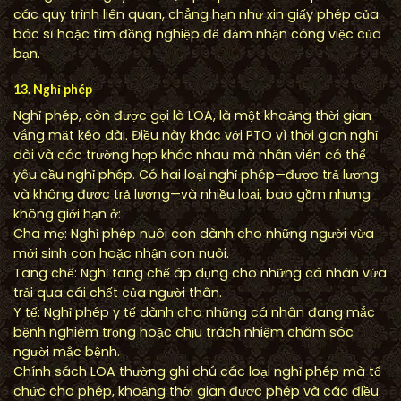
các quy trình liên quan, chẳng hạn như xin giấy phép của
bác sĩ hoặc tìm đồng nghiệp để đảm nhận công việc của
bạn.
13. Nghỉ phép
Nghỉ phép, còn được gọi là LOA, là một khoảng thời gian
vắng mặt kéo dài. Điều này khác với PTO vì thời gian nghỉ
dài và các trường hợp khác nhau mà nhân viên có thể
yêu cầu nghỉ phép. Có hai loại nghỉ phép—được trả lương
và không được trả lương—và nhiều loại, bao gồm nhưng
không giới hạn ở:
Cha mẹ: Nghỉ phép nuôi con dành cho những người vừa
mới sinh con hoặc nhận con nuôi.
Tang chế: Nghỉ tang chế áp dụng cho những cá nhân vừa
trải qua cái chết của người thân.
Y tế: Nghỉ phép y tế dành cho những cá nhân đang mắc
bệnh nghiêm trọng hoặc chịu trách nhiệm chăm sóc
người mắc bệnh.
Chính sách LOA thường ghi chú các loại nghỉ phép mà tổ
chức cho phép, khoảng thời gian được phép và các điều