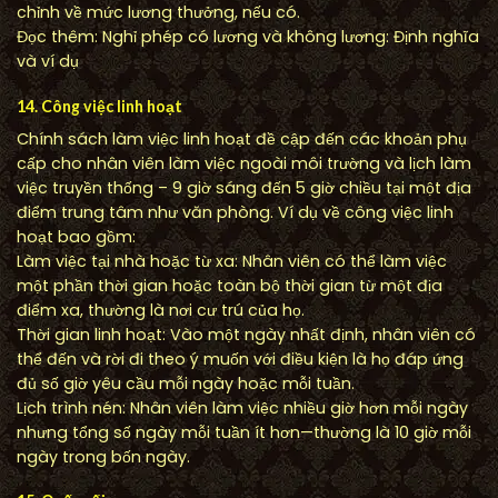
chỉnh về mức lương thưởng, nếu có.
Đọc thêm: Nghỉ phép có lương và không lương: Định nghĩa
và ví dụ
14. Công việc linh hoạt
Chính sách làm việc linh hoạt đề cập đến các khoản phụ
cấp cho nhân viên làm việc ngoài môi trường và lịch làm
việc truyền thống – 9 giờ sáng đến 5 giờ chiều tại một địa
điểm trung tâm như văn phòng. Ví dụ về công việc linh
hoạt bao gồm:
Làm việc tại nhà hoặc từ xa: Nhân viên có thể làm việc
một phần thời gian hoặc toàn bộ thời gian từ một địa
điểm xa, thường là nơi cư trú của họ.
Thời gian linh hoạt: Vào một ngày nhất định, nhân viên có
thể đến và rời đi theo ý muốn với điều kiện là họ đáp ứng
đủ số giờ yêu cầu mỗi ngày hoặc mỗi tuần.
Lịch trình nén: Nhân viên làm việc nhiều giờ hơn mỗi ngày
nhưng tổng số ngày mỗi tuần ít hơn—thường là 10 giờ mỗi
ngày trong bốn ngày.