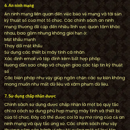
6. An ninh mạng
An ninh mạng liên quan đến việc bảo vệ mạng và tài sản
kỹ thuật số của một tổ chức. Các chính sách an ninh
mạng thường đề cập đến nhiều lĩnh vực quan tâm khác
nhau, bao gồm nhưng không giới hạn ở:
Mật khẩu mạnh
Thay đổi mật khẩu
Sử dụng các thiết bị máy tính cá nhân
Xác định email và tệp đính kèm bất hợp pháp
Hướng dẫn sao chép và chuyển giao các tập tin kỹ thuật
số
Các biện pháp như vậy giúp ngăn chặn các sự kiện không
mong muốn như mất dữ liệu và xâm phạm dữ liệu.
7. Sử dụng chấp nhận được
Chính sách sử dụng được chấp nhận là một bộ quy tắc
chỉ ra cách sử dụng phù hợp mạng máy tính và thiết bị
của tổ chức. Đây có thể được coi là sự mở rộng của cả an
ninh mạng và quy tắc ứng xử. Các chính sách như vậy
thường cấm các hành vi như tải xuống một số loại tệp