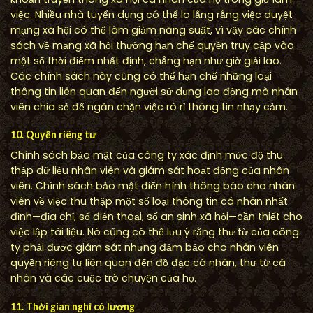
việc. Nhiều nhà tuyển dụng có thể lo lắng rằng việc duyệt
mạng xã hội có thể làm giảm năng suất, vì vậy các chính
sách về mạng xã hội thường hạn chế quyền truy cập vào
một số thời điểm nhất định, chẳng hạn như giờ giải lao.
Các chính sách này cũng có thể hạn chế những loại
thông tin liên quan đến người sử dụng lao động mà nhân
viên chia sẻ để ngăn chặn việc rò rỉ thông tin nhạy cảm.
10. Quyền riêng tư
Chính sách bảo mật của công ty xác định mức độ thu
thập dữ liệu nhân viên và giám sát hoạt động của nhân
viên. Chính sách bảo mật điển hình thông báo cho nhân
viên về việc thu thập một số loại thông tin cá nhân nhất
định—địa chỉ, số điện thoại, số an sinh xã hội—cần thiết cho
việc lập tài liệu. Nó cũng có thể lưu ý rằng thư từ của công
ty phải được giám sát nhưng đảm bảo cho nhân viên
quyền riêng tư liên quan đến đồ đạc cá nhân, thư từ cá
nhân và các cuộc trò chuyện của họ.
11. Thời gian nghỉ có lương