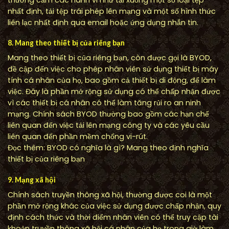
nhất định, tải tệp trái phép lên mạng và một số hình thức
liên lạc nhất định qua email hoặc ứng dụng nhắn tin.
8. Mang theo thiết bị của riêng bạn
Mang theo thiết bị của riêng bạn, còn được gọi là BYOD,
đề cập đến việc cho phép nhân viên sử dụng thiết bị máy
tính cá nhân của họ, bao gồm cả thiết bị di động, để làm
việc. Đây là phần mở rộng sử dụng có thể chấp nhận được
vì các thiết bị cá nhân có thể làm tăng rủi ro an ninh
mạng. Chính sách BYOD thường bao gồm các hạn chế
liên quan đến việc tải lên mạng công ty và các yêu cầu
liên quan đến phần mềm chống vi-rút.
Đọc thêm: BYOD có nghĩa là gì? Mang theo định nghĩa
thiết bị của riêng bạn
9. Mạng xã hội
Chính sách truyền thông xã hội, thường được coi là một
phần mở rộng khác của việc sử dụng được chấp nhận, quy
định cách thức và thời điểm nhân viên có thể truy cập tài
khoản truyền thông xã hội cá nhân của họ trong giờ làm