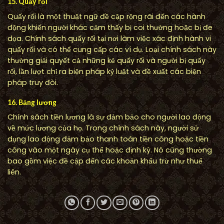
15. Quấy rối
Quấy rối là một thuật ngữ đề cập rộng rãi đến các hành
động khiến người khác cảm thấy bị coi thường hoặc bị đe
dọa. Chính sách quấy rối tại nơi làm việc xác định hành vi
quấy rối và có thể cung cấp các ví dụ. Loại chính sách này
thường giải quyết cả những kẻ quấy rối và người bị quấy
rối, lần lượt chỉ ra biện pháp kỷ luật và đề xuất các biện
pháp truy đòi.
16. Bảng lương
Chính sách tiền lương là sự đảm bảo cho người lao động
về mức lương của họ. Trong chính sách này, người sử
dụng lao động đảm bảo thanh toán tiền công hoặc tiền
công vào một ngày cụ thể hoặc định kỳ. Nó cũng thường
bao gồm việc đề cập đến các khoản khấu trừ như thuế
liên.