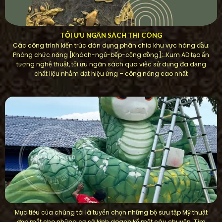
TỐI ƯU NGÂN SÁCH THI CÔNG
Các công trình kiến ​​trúc dân dụng phân chia khu vực hàng đầu:
Phòng chức năng [Khách-ngủ-bếp-cộng đồng];…Kum AD tạo ấn
tượng nghệ thuật, tối ưu ngân sách qua việc sử dụng đa dạng
chất liệu nhằm đạt hiệu ứng – công năng cao nhất
Mục tiêu của chúng tôi là tuyển chọn những bộ sưu tập Mỹ thuật
đẹp mắt cho những cơ sở kinh doanh kể một câu chuyện. Tìm