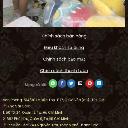
Chính sách bán hàng
Điêu khoản sử dụng
Chính sách bảo mật
Chính sách thanh toán
Mạng xã hội
Văn Phòng: 514/38 Lê Đức Thọ , P.17, Q.Gò Vấp (cũ) , TP.HCM.
Kho Sài Gòn:
1: 50 TX 24, Quận 12, Tp. Hồ Chí Minh
2: 882 Phú Hữu, Quận 9, Tp.Hồ Chí Minh
PP Miền Bắc: 243 Nguyễn Trãi, Thành phố Thanh Hóa