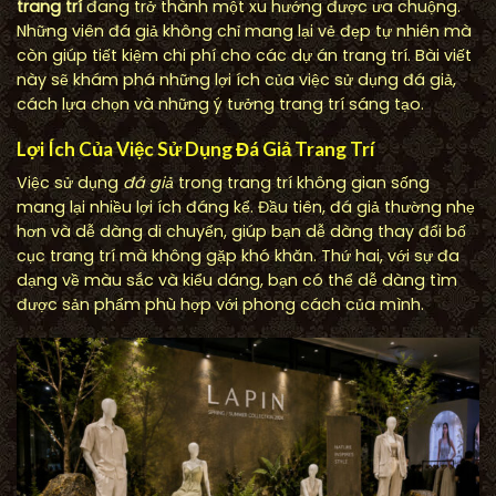
trang trí
đang trở thành một xu hướng được ưa chuộng.
Những viên đá giả không chỉ mang lại vẻ đẹp tự nhiên mà
còn giúp tiết kiệm chi phí cho các dự án trang trí. Bài viết
này sẽ khám phá những lợi ích của việc sử dụng đá giả,
cách lựa chọn và những ý tưởng trang trí sáng tạo.
Lợi Ích Của Việc Sử Dụng Đá Giả Trang Trí
Việc sử dụng
đá giả
trong trang trí không gian sống
mang lại nhiều lợi ích đáng kể. Đầu tiên, đá giả thường nhẹ
hơn và dễ dàng di chuyển, giúp bạn dễ dàng thay đổi bố
cục trang trí mà không gặp khó khăn. Thứ hai, với sự đa
dạng về màu sắc và kiểu dáng, bạn có thể dễ dàng tìm
được sản phẩm phù hợp với phong cách của mình.