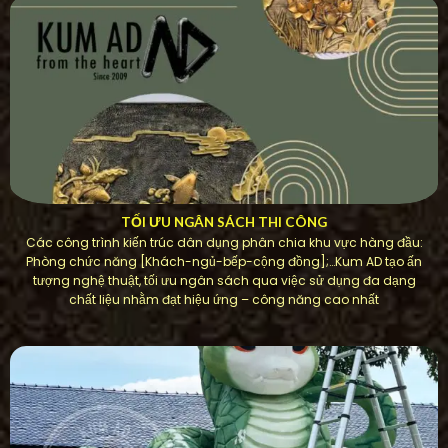
TỐI ƯU NGÂN SÁCH THI CÔNG
Các công trình kiến ​​trúc dân dụng phân chia khu vực hàng đầu:
Phòng chức năng [Khách-ngủ-bếp-cộng đồng];…Kum AD tạo ấn
tượng nghệ thuật, tối ưu ngân sách qua việc sử dụng đa dạng
chất liệu nhằm đạt hiệu ứng – công năng cao nhất