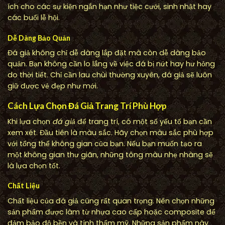
ích cho các sự kiện ngắn hạn như tiệc cưới, sinh nhật hay
các buổi lễ hội.
Dễ Dàng Bảo Quản
Đá giả không chỉ dễ dàng lắp đặt mà còn dễ dàng bảo
quản. Bạn không cần lo lắng về việc đá bị nứt hay hư hỏng
do thời tiết. Chỉ cần lau chùi thường xuyên, đá giả sẽ luôn
giữ được vẻ đẹp như mới.
Cách Lựa Chọn Đá Giả Trang Trí Phù Hợp
Khi lựa chọn
đá giả
để trang trí, có một số yếu tố bạn cần
xem xét. Đầu tiên là màu sắc. Hãy chọn màu sắc phù hợp
với tổng thể không gian của bạn. Nếu bạn muốn tạo ra
một không gian thư giãn, những tông màu nhẹ nhàng sẽ
là lựa chọn tốt.
Chất Liệu
Chất liệu của đá giả cũng rất quan trọng. Nên chọn những
sản phẩm được làm từ nhựa cao cấp hoặc composite để
đảm bảo độ bền và tính thẩm mỹ. Những sản phẩm này