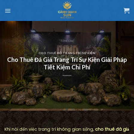
Chuyển
đến
nội
dung
CHO THUÊ ĐỒ TRANG TRÍ SỰ KIỆN
Cho Thuê Đá Giả Trang Trí Sự Kiện Giải Pháp
Tiết Kiệm Chi Phí
Khi nói đến việc trang trí không gian sống,
cho thuê đá giả