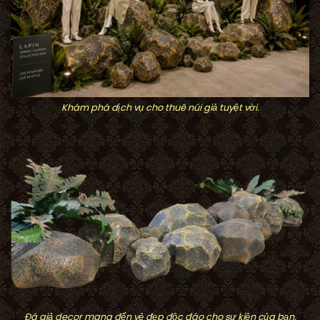
Khám phá dịch vụ cho thuê núi giả tuyệt vời.
Đá giả decor mang đến vẻ đẹp độc đáo cho sự kiện của bạn.