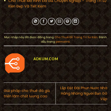
Cho Thuê Mô Hình Đá Giả Chuyên Nghiệp – Trang Trí Sự
Kiện Đẹp Và Tiết Kiệm
Mục nhập này đã được đăng trong
Cho Thuê Đồ Trang Trí Sự Kiện
. Đánh
dấu trang
permalink
.
ADKUM.COM
Lắp Đặt Đài Phun Nước Nhà
Giải pháp cho thuê đá giả
Hàng Những Người Bạn Gò
triển lãm chất lượng cao
Vấp