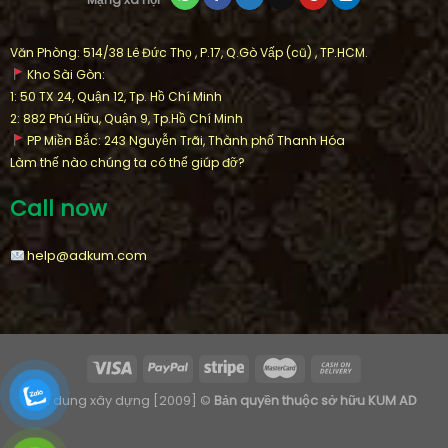
Văn Phòng: 514/38 Lê Đức Thọ , P.17, Q.Gò Vấp (cũ) , TP.HCM.
Kho Sài Gòn:
1: 50 TX 24, Quận 12, Tp. Hồ Chí Minh
2: 882 Phú Hữu, Quận 9, Tp.Hồ Chí Minh
PP Miền Bắc: 243 Nguyễn Trãi, Thành phố Thanh Hóa
Làm thế nào chúng ta có thể giúp đỡ?
Call now
help@adkum.com
Nội dung xây dựng [2009] ©
Bản quyền thuộc sở hữu KUM AD