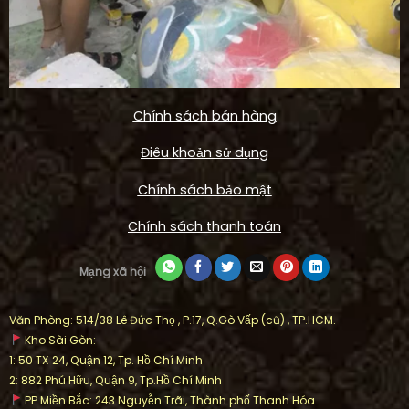
Chính sách bán hàng
Điêu khoản sử dụng
Chính sách bảo mật
Chính sách thanh toán
Mạng xã hội
Văn Phòng: 514/38 Lê Đức Thọ , P.17, Q.Gò Vấp (cũ) , TP.HCM.
Kho Sài Gòn:
1: 50 TX 24, Quận 12, Tp. Hồ Chí Minh
2: 882 Phú Hữu, Quận 9, Tp.Hồ Chí Minh
PP Miền Bắc: 243 Nguyễn Trãi, Thành phố Thanh Hóa