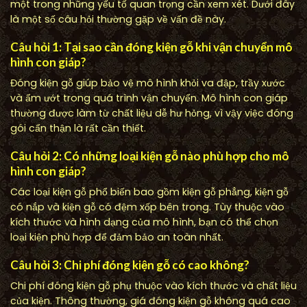
một trong những yếu tố quan trọng cần xem xét. Dưới đây
là một số câu hỏi thường gặp về vấn đề này.
Câu hỏi 1: Tại sao cần đóng kiện gỗ khi vận chuyển mô
hình con giáp?
Đóng kiện gỗ giúp bảo vệ mô hình khỏi va đập, trầy xước
và ẩm ướt trong quá trình vận chuyển. Mô hình con giáp
thường được làm từ chất liệu dễ hư hỏng, vì vậy việc đóng
gói cẩn thận là rất cần thiết.
Câu hỏi 2: Có những loại kiện gỗ nào phù hợp cho mô
hình con giáp?
Các loại kiện gỗ phổ biến bao gồm kiện gỗ phẳng, kiện gỗ
có nắp và kiện gỗ có đệm xốp bên trong. Tùy thuộc vào
kích thước và hình dạng của mô hình, bạn có thể chọn
loại kiện phù hợp để đảm bảo an toàn nhất.
Câu hỏi 3: Chi phí đóng kiện gỗ có cao không?
Chi phí đóng kiện gỗ phụ thuộc vào kích thước và chất liệu
của kiện. Thông thường, giá đóng kiện gỗ không quá cao