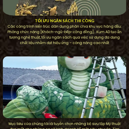
TỐI ƯU NGÂN SÁCH THI CÔNG
Các công trình kiến ​​trúc dân dụng phân chia khu vực hàng đầu:
Phòng chức năng [Khách-ngủ-bếp-cộng đồng];…Kum AD tạo ấn
tượng nghệ thuật, tối ưu ngân sách qua việc sử dụng đa dạng
chất liệu nhằm đạt hiệu ứng – công năng cao nhất
Mục tiêu của chúng tôi là tuyển chọn những bộ sưu tập Mỹ thuật