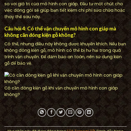
so với giá trị của mô hình con giáp. Đầu tư một chút cho
việc đóng gói sẽ giúp bạn tiết kiệm chi phí sửa chữa hoặc
thay thế sau này.
Câu hỏi 4: Có thể vận chuyển mô hình con giáp mà
không cần đóng kiện gỗ không?
Có thể, nhưng điều này không được khuyến khích. Nếu bạn
không đóng kiện gỗ, mô hình có thể bị hư hại trong quá
trình vận chuyển. Để đảm bảo an toàn, nên sử dụng kiện
gỗ để bảo vệ.
Có cần đóng kiện gỗ khi vận chuyển mô hình con giáp
không?
Mục nhập này đã được đăng trong
FQA Trang trí Tết
. Đánh dấu trang