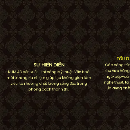
TỐI Ư
SỰ HIỆN DIỆN
Các công trìn
khu vực hàng
KUM AD sản xuất - thi công Mỹ thuật. Văn hoá
ngủ-bếp-cộn
môi trường đa nhiệm giúp tạo không gian làm
nghệ thuật, t
việc, tận hưởng chất lượng sống đặc trưng
đa dạng chất
phong cách thành thị.