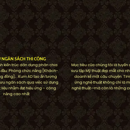
U NGÂN SÁCH THI CÔNG
h kiến ​​trúc dân dụng phân chia
Mục tiêu của chúng tôi là tuyển
 đầu: Phòng chức năng [Khách-
sưu tập Mỹ thuật đẹp mắt cho nh
g đồng];…Kum AD tạo ấn tượng
doanh kể một câu chuyện. Tì
ối ưu ngân sách qua việc sử dụng
ứng nghệ thuật không chỉ là m
 liệu nhằm đạt hiệu ứng – công
nghệ thuật—mà còn là những cu
năng cao nhất