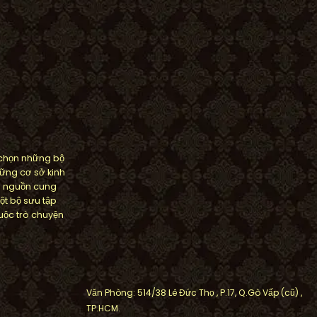
 chọn những bộ
ững cơ sở kinh
m nguồn cung
ột bộ sưu tập
ộc trò chuyện
Văn Phòng: 514/38 Lê Đức Thọ , P.17, Q.Gò Vấp (cũ) ,
TP.HCM.