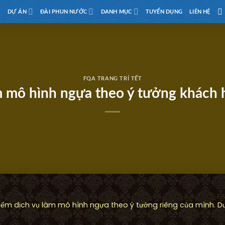
D
DỰ ÁN
ĐÀI PHUN NƯỚC
DANH MỤC
TUYỂN DỤNG
LIÊN HỆ
FQA TRANG TRÍ TẾT
 mô hình ngựa theo ý tưởng khách
ếm dịch vụ làm mô hình ngựa theo ý tưởng riêng của mình. Dướ