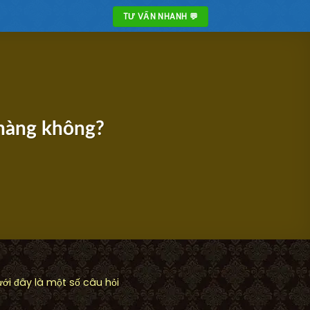
TƯ VẤN NHANH 💬
 hàng không?
i đây là một số câu hỏi