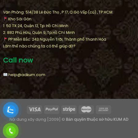
Văn Phòng: 514/38 Lê Đức Thọ , P.17, Q.Gò Vấp (cũ) , TP.HCM.
Kho Sài Gòn:
1: 50 TX 24, Quận 12, Tp. Hồ Chí Minh
2: 882 Phú Hữu, Quận 9, Tp.Hồ Chí Minh
PP Miền Bắc: 243 Nguyễn Trãi, Thành phố Thanh Hóa
Làm thế nào chúng ta có thể giúp đỡ?
Call now
help@adkum.com
Nội dung xây dựng [2009] ©
Bản quyền thuộc sở hữu KUM AD