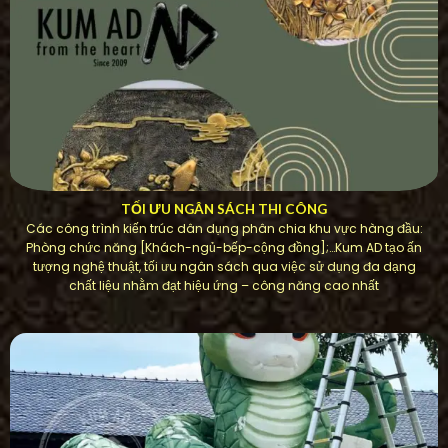
TỐI ƯU NGÂN SÁCH THI CÔNG
Các công trình kiến ​​trúc dân dụng phân chia khu vực hàng đầu:
Phòng chức năng [Khách-ngủ-bếp-cộng đồng];…Kum AD tạo ấn
tượng nghệ thuật, tối ưu ngân sách qua việc sử dụng đa dạng
chất liệu nhằm đạt hiệu ứng – công năng cao nhất