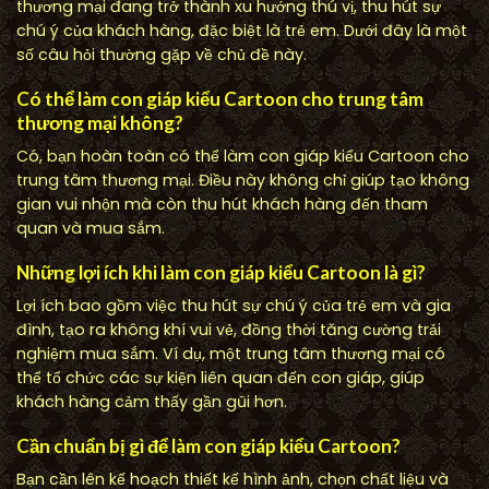
thương mại đang trở thành xu hướng thú vị, thu hút sự
chú ý của khách hàng, đặc biệt là trẻ em. Dưới đây là một
số câu hỏi thường gặp về chủ đề này.
Có thể làm con giáp kiểu Cartoon cho trung tâm
thương mại không?
Có, bạn hoàn toàn có thể làm con giáp kiểu Cartoon cho
trung tâm thương mại. Điều này không chỉ giúp tạo không
gian vui nhộn mà còn thu hút khách hàng đến tham
quan và mua sắm.
Những lợi ích khi làm con giáp kiểu Cartoon là gì?
Lợi ích bao gồm việc thu hút sự chú ý của trẻ em và gia
đình, tạo ra không khí vui vẻ, đồng thời tăng cường trải
nghiệm mua sắm. Ví dụ, một trung tâm thương mại có
thể tổ chức các sự kiện liên quan đến con giáp, giúp
khách hàng cảm thấy gần gũi hơn.
Cần chuẩn bị gì để làm con giáp kiểu Cartoon?
Bạn cần lên kế hoạch thiết kế hình ảnh, chọn chất liệu và