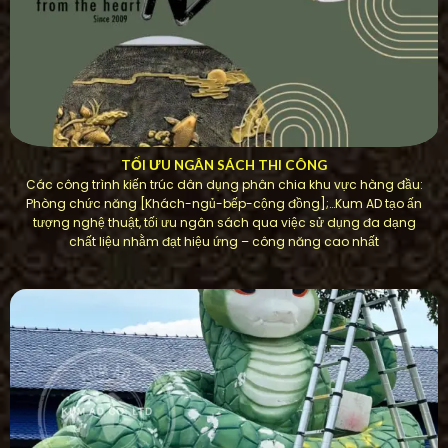
TỐI ƯU NGÂN SÁCH THI CÔNG
Các công trình kiến ​​trúc dân dụng phân chia khu vực hàng đầu:
Phòng chức năng [Khách-ngủ-bếp-cộng đồng];…Kum AD tạo ấn
tượng nghệ thuật, tối ưu ngân sách qua việc sử dụng đa dạng
chất liệu nhằm đạt hiệu ứng – công năng cao nhất