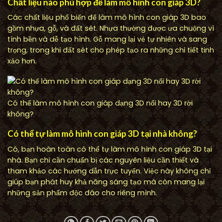
Chất liệu nào phù hợp để làm mô hình con giáp 3D?
Các chất liệu phổ biến để làm mô hình con giáp 3D bao
gồm nhựa, gỗ, và đất sét. Nhựa thường được ưa chuộng vì
tính bền và dễ tạo hình. Gỗ mang lại vẻ tự nhiên và sang
trọng, trong khi đất sét cho phép tạo ra những chi tiết tinh
xảo hơn.
Có thể làm mô hình con giáp dạng 3D nổi hay 3D rời
không?
Có thể tự làm mô hình con giáp 3D tại nhà không?
Có, bạn hoàn toàn có thể tự làm mô hình con giáp 3D tại
nhà. Bạn chỉ cần chuẩn bị các nguyên liệu cần thiết và
tham khảo các hướng dẫn trực tuyến. Việc này không chỉ
giúp bạn phát huy khả năng sáng tạo mà còn mang lại
những sản phẩm độc đáo cho riêng mình.