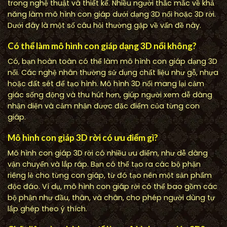
trong nghệ thuật và thiết kế. Nhiều người thắc mắc về khả
năng làm mô hình con giáp dưới dạng 3D nổi hoặc 3D rời.
Dưới đây là một số câu hỏi thường gặp về vấn đề này.
Có thể làm mô hình con giáp dạng 3D nổi không?
Có, bạn hoàn toàn có thể làm mô hình con giáp dạng 3D
nổi. Các nghệ nhân thường sử dụng chất liệu như gỗ, nhựa
hoặc đất sét để tạo hình. Mô hình 3D nổi mang lại cảm
giác sống động và thu hút hơn, giúp người xem dễ dàng
nhận diện và cảm nhận được đặc điểm của từng con
giáp.
Mô hình con giáp 3D rời có ưu điểm gì?
Mô hình con giáp 3D rời có nhiều ưu điểm, như dễ dàng
vận chuyển và lắp ráp. Bạn có thể tạo ra các bộ phận
riêng lẻ cho từng con giáp, từ đó tạo nên một sản phẩm
độc đáo. Ví dụ, mô hình con giáp rời có thể bao gồm các
bộ phận như đầu, thân, và chân, cho phép người dùng tự
lắp ghép theo ý thích.