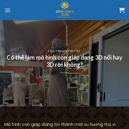
Chuyển
đến
nội
dung
FQA TRANG TRÍ TẾT
Có thể làm mô hình con giáp dạng 3D nổi hay
3D rời không?
Mô hình con giáp đang trở thành một xu hướng thú vị