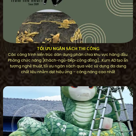
TỐI ƯU NGÂN SÁCH THI CÔNG
Các công trình kiến ​​trúc dân dụng phân chia khu vực hàng đầu:
Phòng chức năng [Khách-ngủ-bếp-cộng đồng];…Kum AD tạo ấn
tượng nghệ thuật, tối ưu ngân sách qua việc sử dụng đa dạng
chất liệu nhằm đạt hiệu ứng – công năng cao nhất