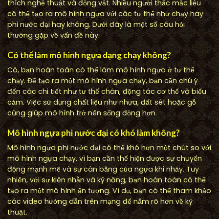
thích nghệ thuật và động vật. Nhiều người thắc mắc liệu
có thể tạo ra mô hình ngựa với các tư thế như chạy hay
phi nước đại hay không. Dưới đây là một số câu hỏi
thường gặp về vấn đề này.
Có thể làm mô hình ngựa dạng chạy không?
Có, bạn hoàn toàn có thể làm mô hình ngựa ở tư thế
chạy. Để tạo ra một mô hình ngựa chạy, bạn cần chú ý
đến các chi tiết như tư thế chân, động tác cơ thể và biểu
cảm. Việc sử dụng chất liệu như nhựa, đất sét hoặc gỗ
cũng giúp mô hình trở nên sống động hơn.
Mô hình ngựa phi nước đại có khó làm không?
Mô hình ngựa phi nước đại có thể khó hơn một chút so với
mô hình ngựa chạy, vì bạn cần thể hiện được sự chuyển
động mạnh mẽ và sự cân bằng của ngựa khi nhảy. Tuy
nhiên, với sự kiên nhẫn và kỹ năng, bạn hoàn toàn có thể
tạo ra một mô hình ấn tượng. Ví dụ, bạn có thể tham khảo
các video hướng dẫn trên mạng để nắm rõ hơn về kỹ
thuật.