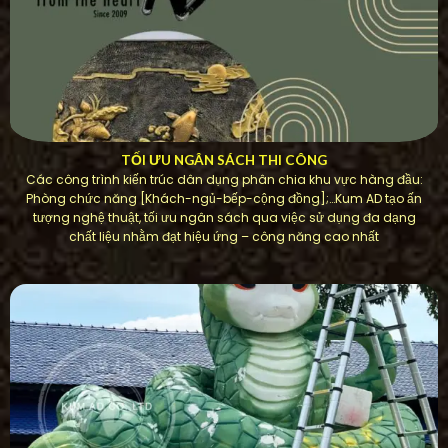
TỐI ƯU NGÂN SÁCH THI CÔNG
Các công trình kiến ​​trúc dân dụng phân chia khu vực hàng đầu:
Phòng chức năng [Khách-ngủ-bếp-cộng đồng];…Kum AD tạo ấn
tượng nghệ thuật, tối ưu ngân sách qua việc sử dụng đa dạng
chất liệu nhằm đạt hiệu ứng – công năng cao nhất