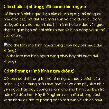
Cần chuẩn bị những gì để làm mô hình ngựa?
Để làm mô hình ngựa, bạn cần chuẩn bị một số công cụ
như dao cắt, bột đất sét, màu sơn và các dụng cụ trang
trí. Ngoài ra, việc tham khảo hình ảnh hoặc video về ngựa
thật sẽ giúp bạn có cái nhìn rõ hơn về hình dáng và tư thế
của chúng.
Có thể làm mô hình ngựa dạng chạy hay phi nước đại
không?
Có thể trang trí mô hình ngựa không?
Có, bạn có thể trang trí mô hình ngựa theo ý thích của
mình. Việc sử dụng màu sắc, họa tiết và các phụ kiện như
yên ngựa hay dây cương sẽ làm cho mô hình của bạn trở
nên độc đáo hơn. Hãy thử nghiệm với nhiều phong cách
khác nhau để tìm ra phong cách mà bạn yêu thích nhất.