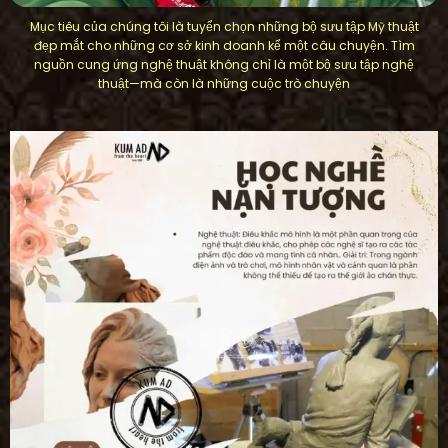
Mục tiêu của chúng tôi là tuyển chọn những bộ sưu tập Mỹ thuật
đẹp mắt cho những cơ sở kinh doanh kể một câu chuyện. Tìm
nguồn cung ứng nghệ thuật không chỉ là một bộ sưu tập nghệ
thuật—mà còn là những cuộc trò chuyện