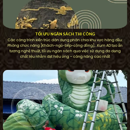
TỐI ƯU NGÂN SÁCH THI CÔNG
Các công trình kiến ​​trúc dân dụng phân chia khu vực hàng đầu:
Phòng chức năng [Khách-ngủ-bếp-cộng đồng];…Kum AD tạo ấn
tượng nghệ thuật, tối ưu ngân sách qua việc sử dụng đa dạng
chất liệu nhằm đạt hiệu ứng – công năng cao nhất