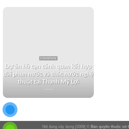
FOUNTAIN
Dự án hồ cạn cảnh quan kết hợp
đài phun nước và thác nước nghệ
Dự án th
thuật tại Thạnh Mỹ Lợi
tại Kh
Nội dung xây dựng [2009] ©
Bản quyền thuộc sở