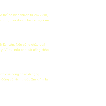
ó thể có kích thước từ 2m x 3m,
ng được sử dụng cho các sự kiện
nh lân cận. Nếu cổng chào quá
 ý. Ví dụ, nếu bạn đặt cổng chào
hước của cổng chào di động
i động có kích thước 2m x 4m là