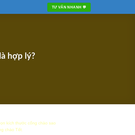
TƯ VẤN NHANH 💬
là hợp lý?
họn kích thước cổng chào sao
ng chào Tết.