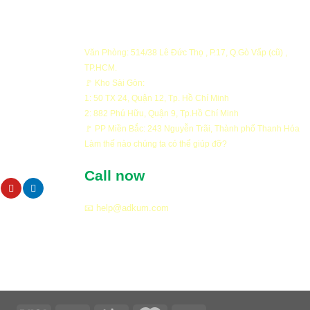
Văn Phòng: 514/38 Lê Đức Thọ , P.17, Q.Gò Vấp (cũ) ,
TP.HCM.
ng
🚩 Kho Sài Gòn:
1: 50 TX 24, Quận 12, Tp. Hồ Chí Minh
ng
2: 882 Phú Hữu, Quận 9, Tp.Hồ Chí Minh
ật
🚩 PP Miền Bắc: 243 Nguyễn Trãi, Thành phố Thanh Hóa
FOUNTAIN
Làm thế nào chúng ta có thể giúp đỡ?
oán
Công trình Arwork Artistic
Call now
oa Daisy nổi
waterfall cảnh quan khu biệt t
se, Quận 2
Thạnh Mỹ Lợi, Cát Lái
📧 help@adkum.com