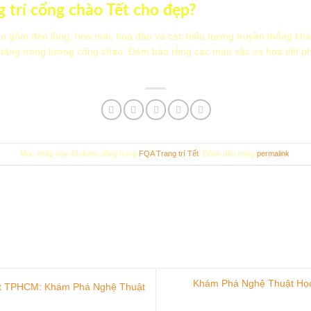
 trí cổng chào Tết cho đẹp?
ao gồm đèn lồng, hoa mai, hoa đào và các biểu tượng truyền thống khá
 tăng trọng lượng cổng chào. Đảm bảo rằng các màu sắc và họa tiết ph
Mục nhập này đã được đăng trong
FQA Trang trí Tết
. Đánh dấu trang
permalink
.
Khám Phá Nghệ Thuật Học
t TPHCM: Khám Phá Nghệ Thuật