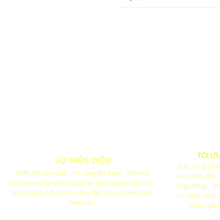
TỐI Ư
SỰ HIỆN DIỆN
Các công trình
KUM AD sản xuất - thi công Mỹ thuật. Văn hoá
vực hàng đầu:
môi trường đa nhiệm giúp tạo không gian làm việc,
cộng đồng];…Ku
tận hưởng chất lượng sống đặc trưng phong cách
ưu ngân sách q
thành thị.
nhằm đạt h