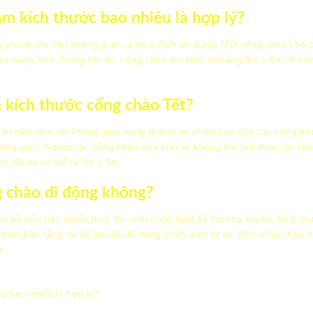
àm kích thước bao nhiêu là hợp lý?
 phụ thuộc vào không gian và mục đích sử dụng. Một cổng chào nhỏ c
ửa hàng nhỏ. Trong khi đó, cổng chào lớn hơn, khoảng 4m x 6m, thườ
n kích thước cổng chào Tết?
bạn nên xem xét không gian xung quanh và chiều cao của các công trì
hông gian. Ngược lại, cổng chào quá nhỏ sẽ không thu hút được sự chú
ớc tối ưu có thể là 3m x 5m.
 chào di động không?
n tốt nếu bạn muốn thay đổi vị trí hoặc thiết kế thường xuyên. Kích t
 đảm bảo rằng nó đủ lớn để dễ dàng nhận diện từ xa. Một cổng chào d
n.
c bao nhiêu là hợp lý?