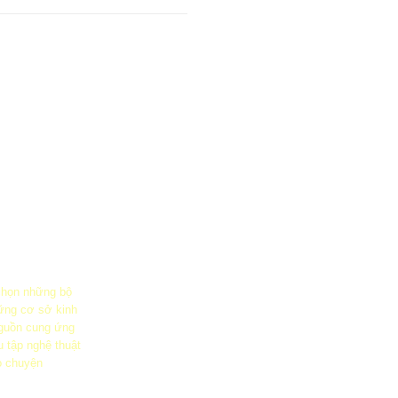
 chọn những bộ
ững cơ sở kinh
guồn cung ứng
u tập nghệ thuật
ò chuyện