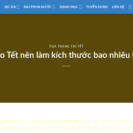
D
DỰ ÁN
ĐÀI PHUN NƯỚC
DANH MỤC
TUYỂN DỤNG
LIÊN HỆ
FQA TRANG TRÍ TẾT
 Tết nên làm kích thước bao nhiêu 
 thể thiếu trong không khí đón Tết Nguyên Đán. Tuy nhiên, việc lựa c
òn băn khoăn. Dưới đây là một số câu hỏi thường gặp về kích thước cổ