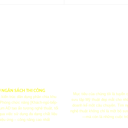
U NGÂN SÁCH THI CÔNG
Mục tiêu của chúng tôi là tuyển
 kiến ​​trúc dân dụng phân chia khu
sưu tập Mỹ thuật đẹp mắt cho nh
 Phòng chức năng [Khách-ngủ-bếp-
doanh kể một câu chuyện. Tìm n
m AD tạo ấn tượng nghệ thuật, tối
nghệ thuật không chỉ là một bộ sư
ua việc sử dụng đa dạng chất liệu
—mà còn là những cuộc tr
iệu ứng – công năng cao nhất