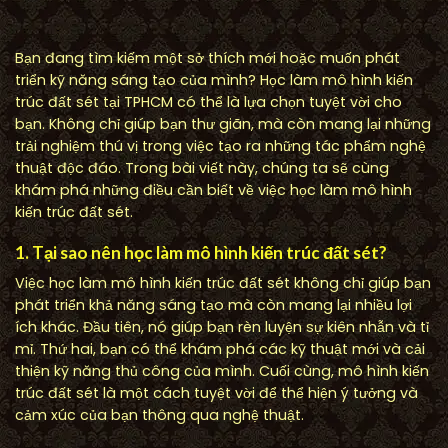
Bạn đang tìm kiếm một sở thích mới hoặc muốn phát
triển kỹ năng sáng tạo của mình? Học làm mô hình kiến
trúc đất sét tại TPHCM có thể là lựa chọn tuyệt vời cho
bạn. Không chỉ giúp bạn thư giãn, mà còn mang lại những
trải nghiệm thú vị trong việc tạo ra những tác phẩm nghệ
thuật độc đáo. Trong bài viết này, chúng ta sẽ cùng
khám phá những điều cần biết về việc học làm mô hình
kiến trúc đất sét.
1. Tại sao nên học làm mô hình kiến trúc đất sét?
Việc học làm mô hình kiến trúc đất sét không chỉ giúp bạn
phát triển khả năng sáng tạo mà còn mang lại nhiều lợi
ích khác. Đầu tiên, nó giúp bạn rèn luyện sự kiên nhẫn và tỉ
mỉ. Thứ hai, bạn có thể khám phá các kỹ thuật mới và cải
thiện kỹ năng thủ công của mình. Cuối cùng, mô hình kiến
trúc đất sét là một cách tuyệt vời để thể hiện ý tưởng và
cảm xúc của bạn thông qua nghệ thuật.