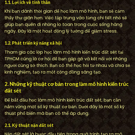
1.1. Lợi ích về tinh thần
Khi bạn dành thời gian để học làm mô hình, bạn sẽ cảm
thấy thư giãn hơn. Việc tập trung vào từng chi tiết nhỏ sẽ
giúp bạn quên đi những lo toan trong cuộc sống hàng
ngày. Đây là một hoạt động lý tưởng để giảm stress.
1.2. Phát triển kỹ năng xã hội
Tham gia các lớp học làm mô hình kiến trúc đất sét tại
TPHCM cũng là cơ hội để bạn gặp gỡ và kết nối với những
người cùng sở thích. Bạn có thể học hỏi từ nhau và chia sẻ
kinh nghiệm, tạo ra một cộng đồng sáng tạo.
2. Những kỹ thuật cơ bản trong làm mô hình kiến trúc
đất sét
Để bắt đầu học làm mô hình kiến trúc đất sét, bạn cần
nắm vững một số kỹ thuật cơ bản. Dưới đây là một số kỹ
thuật phổ biến mà bạn có thể áp dụng.
2.1. Kỹ thuật nặn đất sét
Nặn đất sét là bước đầu tiên trong quá trình tạo ra mô