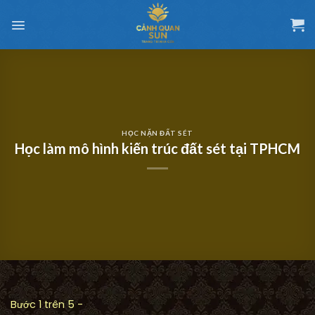
Chuyển
đến
nội
dung
HỌC NẶN ĐẤT SÉT
Học làm mô hình kiến trúc đất sét tại TPHCM
Bước 1 trên 5 -