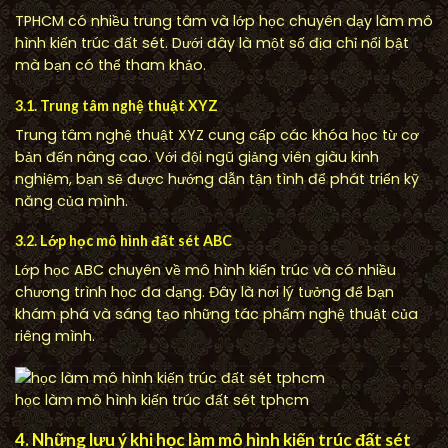
TPHCM có nhiều trung tâm và lớp học chuyên dạy làm mô
hình kiến trúc đất sét. Dưới đây là một số địa chỉ nổi bật
mà bạn có thể tham khảo.
3.1. Trung tâm nghệ thuật XYZ
Trung tâm nghệ thuật XYZ cung cấp các khóa học từ cơ
bản đến nâng cao. Với đội ngũ giảng viên giàu kinh
nghiệm, bạn sẽ được hướng dẫn tận tình để phát triển kỹ
năng của mình.
3.2. Lớp học mô hình đất sét ABC
Lớp học ABC chuyên về mô hình kiến trúc và có nhiều
chương trình học đa dạng. Đây là nơi lý tưởng để bạn
khám phá và sáng tạo những tác phẩm nghệ thuật của
riêng mình.
học làm mô hình kiến trúc đất sét tphcm
4. Những lưu ý khi học làm mô hình kiến trúc đất sét