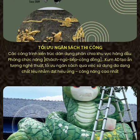
TỐI ƯU NGÂN SÁCH THI CÔNG
Các công trình kiến ​​trúc dân dụng phân chia khu vực hàng đầu:
Phòng chức năng [Khách-ngủ-bếp-cộng đồng];…Kum AD tạo ấn
tượng nghệ thuật, tối ưu ngân sách qua việc sử dụng đa dạng
chất liệu nhằm đạt hiệu ứng – công năng cao nhất