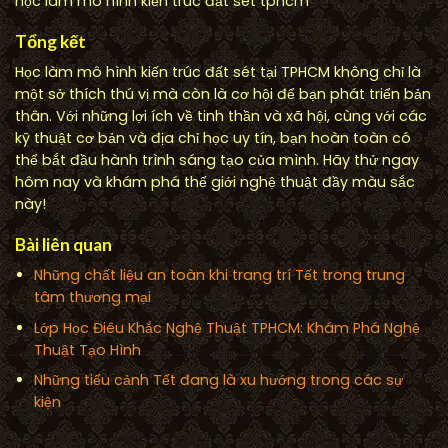
học làm mô hình kiến trúc đất sét tphcm
Tổng kết
Học làm mô hình kiến trúc đất sét tại TPHCM không chỉ là
một sở thích thú vị mà còn là cơ hội để bạn phát triển bản
thân. Với những lợi ích về tinh thần và xã hội, cùng với các
kỹ thuật cơ bản và địa chỉ học uy tín, bạn hoàn toàn có
thể bắt đầu hành trình sáng tạo của mình. Hãy thử ngay
hôm nay và khám phá thế giới nghệ thuật đầy màu sắc
này!
Bài liên quan
Những chất liệu an toàn khi trang trí Tết trong trung
tâm thương mại
Lớp Học Điêu Khắc Nghệ Thuật TPHCM: Khám Phá Nghệ
Thuật Tạo Hình
Những tiểu cảnh Tết đang là xu hướng trong các sự
kiện