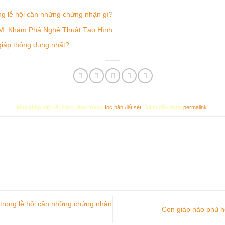
ng lễ hội cần những chứng nhận gì?
M: Khám Phá Nghệ Thuật Tạo Hình
iáp thông dụng nhất?
Mục nhập này đã được đăng trong
Học nặn đất sét
. Đánh dấu trang
permalink
.
trong lễ hội cần những chứng nhận
Con giáp nào phù h