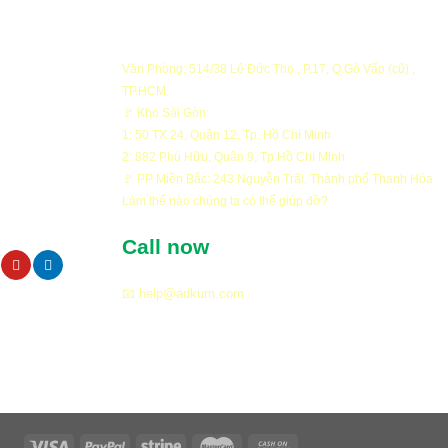
Văn Phòng: 514/38 Lê Đức Thọ , P.17, Q.Gò Vấp (cũ) ,
TP.HCM.
ng
🚩 Kho Sài Gòn:
1: 50 TX 24, Quận 12, Tp. Hồ Chí Minh
ng
2: 882 Phú Hữu, Quận 9, Tp.Hồ Chí Minh
ật
🚩 PP Miền Bắc: 243 Nguyễn Trãi, Thành phố Thanh Hóa
FOUNTAIN
Làm thế nào chúng ta có thể giúp đỡ?
oán
Công trình Arwork Artistic
Call now
oa Daisy nổi
waterfall cảnh quan khu biệt t
se, Quận 2
Thạnh Mỹ Lợi, Cát Lái
📧 help@adkum.com