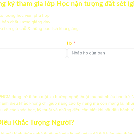
g ký tham gia lớp Học nặn tượng đất sét (g
số lượng học viên phù hợp
 bảo chất lượng giảng dạy.
 tiên giữ chỗ & thông báo lịch khai giảng.
Họ
Điện thoại
Bạn muốn học theo hình 
Bạn có câu hỏi hoặc mong muốn gì thêm?
Học cá nhân 1–1
HCM đang trở thành một xu hướng nghệ thuật thu hút nhiều bạn trẻ. V
Học nhóm
 hành điêu khắc không chỉ giúp nâng cao kỹ năng mà còn mang lại những
ểu về các khóa học, kỹ thuật và những điều cần biết khi bắt đầu hành tr
TIẾP THEO
TRỞ LẠI
TRƯỚC ĐÓ
 Điêu Khắc Tượng Người?
HEO
là một hình thức nghệ thuật mà còn là một cách để thể hiện bản thân.