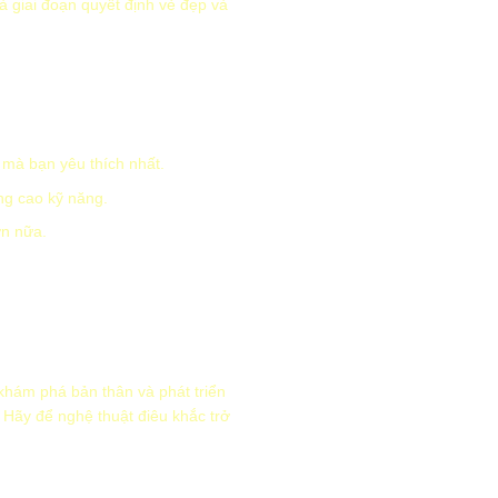
à giai đoạn quyết định vẻ đẹp và
u mà bạn yêu thích nhất.
ng cao kỹ năng.
ơn nữa.
khám phá bản thân và phát triển
. Hãy để nghệ thuật điêu khắc trở