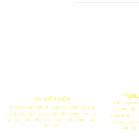
TỐI Ư
SỰ HIỆN DIỆN
Các công trình
KUM AD sản xuất - thi công Mỹ thuật. Văn hoá
vực hàng đầu:
môi trường đa nhiệm giúp tạo không gian làm việc,
cộng đồng];…Ku
tận hưởng chất lượng sống đặc trưng phong cách
ưu ngân sách q
thành thị.
nhằm đạt h