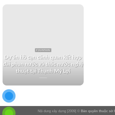
FOUNTAIN
Dự án hồ cạn cảnh quan kết hợp
đài phun nước và thác nước nghệ
Dự án th
thuật tại Thạnh Mỹ Lợi
tại Kh
Nội dung xây dựng [2009] ©
Bản quyền thuộc sở