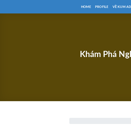
Chuyển
HOME
PROFILE
VỀ KUM A
đến
nội
dung
Khám Phá Ngh