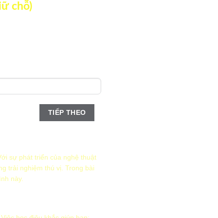
iữ chỗ)
TIẾP THEO
thức nào?
ới sự phát triển của nghệ thuật
 trải nghiệm thú vị. Trong bài
ình này.
TIẾP THEO
 Việc học điêu khắc giúp bạn: