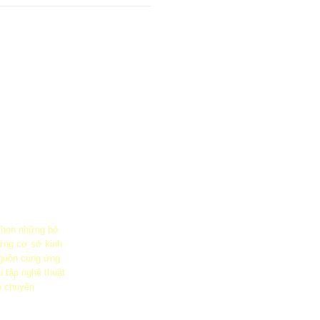
 chọn những bộ
ững cơ sở kinh
guồn cung ứng
u tập nghệ thuật
ò chuyện