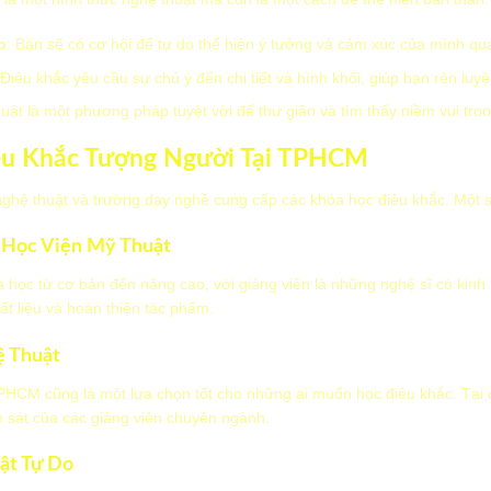
o
: Bạn sẽ có cơ hội để tự do thể hiện ý tưởng và cảm xúc của mình qu
 Điêu khắc yêu cầu sự chú ý đến chi tiết và hình khối, giúp bạn rèn luy
huật là một phương pháp tuyệt vời để thư giãn và tìm thấy niềm vui tro
êu Khắc Tượng Người Tại TPHCM
ghệ thuật và trường dạy nghề cung cấp các khóa học điêu khắc. Một số
 Học Viện Mỹ Thuật
 học từ cơ bản đến nâng cao, với giảng viên là những nghệ sĩ có kin
ất liệu và hoàn thiện tác phẩm.
ệ Thuật
M cũng là một lựa chọn tốt cho những ai muốn học điêu khắc. Tại đ
m sát của các giảng viên chuyên ngành.
ật Tự Do