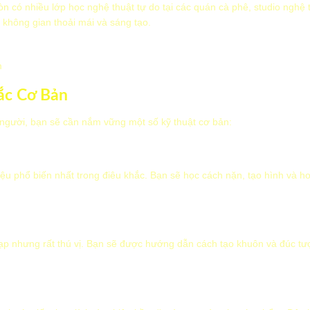
n có nhiều lớp học nghệ thuật tự do tại các quán cà phê, studio nghệ t
 không gian thoải mái và sáng tạo.
m
ắc Cơ Bản
 người, bạn sẽ cần nắm vững một số kỹ thuật cơ bản:
liệu phổ biến nhất trong điêu khắc. Bạn sẽ học cách nặn, tạo hình và h
ạp nhưng rất thú vị. Bạn sẽ được hướng dẫn cách tạo khuôn và đúc tượ