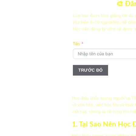
🎨 Đăn
Lớp học được khai giảng khi đủ 
(dự kiến 8–10 người/lớp) để đảm
Học viên đăng ký sớm sẽ được ưu
Tên
TRƯỚC ĐÓ
Email
Thời gian bạn có thể học?
Sáng
Học điêu khắc tượng người tại TP
Chiều
và văn hóa, việc học hỏi và thực
Tối
viết này, chúng ta sẽ cùng tìm hi
TRƯỚC ĐÓ
1. Tại Sao Nên Học
TRƯỚC ĐÓ
TIẾP T
Điêu khắc tượng người không chỉ 