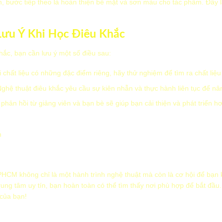
, bước tiếp theo là hoàn thiện bề mặt và sơn màu cho tác phẩm. Đây l
Lưu Ý Khi Học Điêu Khắc
hắc, bạn cần lưu ý một số điều sau:
i chất liệu có những đặc điểm riêng, hãy thử nghiệm để tìm ra chất liệ
Nghệ thuật điêu khắc yêu cầu sự kiên nhẫn và thực hành liên tục để nâ
phản hồi từ giảng viên và bạn bè sẽ giúp bạn cải thiện và phát triển h
m
PHCM không chỉ là một hành trình nghệ thuật mà còn là cơ hội để bạn 
rung tâm uy tín, bạn hoàn toàn có thể tìm thấy nơi phù hợp để bắt đầu
của bạn!