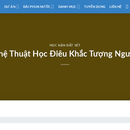
D
DỰ ÁN
ĐÀI PHUN NƯỚC
DANH MỤC
TUYỂN DỤNG
LIÊN HỆ
HỌC NẶN ĐẤT SÉT
ệ Thuật Học Điêu Khắc Tượng Ng