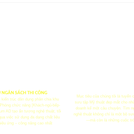
U NGÂN SÁCH THI CÔNG
Mục tiêu của chúng tôi là tuyển
 kiến ​​trúc dân dụng phân chia khu
sưu tập Mỹ thuật đẹp mắt cho nh
 Phòng chức năng [Khách-ngủ-bếp-
doanh kể một câu chuyện. Tìm n
m AD tạo ấn tượng nghệ thuật, tối
nghệ thuật không chỉ là một bộ sư
ua việc sử dụng đa dạng chất liệu
—mà còn là những cuộc tr
iệu ứng – công năng cao nhất