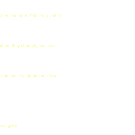
đích của mình. Đất sét tự khô là
ể tìm thấy chúng tại các cửa
 học này sẽ giúp bạn có được
 số gợi ý: