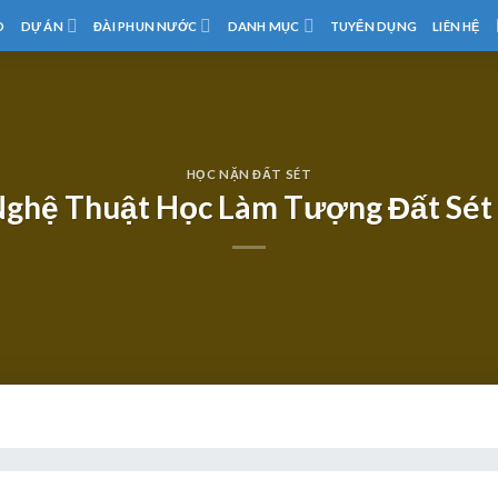
D
DỰ ÁN
ĐÀI PHUN NƯỚC
DANH MỤC
TUYỂN DỤNG
LIÊN HỆ
HỌC NẶN ĐẤT SÉT
ghệ Thuật Học Làm Tượng Đất Sé