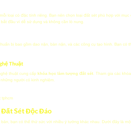
mỗi loại có đặc tính riêng. Bạn nên chọn loại đất sét phù hợp với mục 
 bắt đầu vì dễ sử dụng và không cần lò nung.
huẩn bị bao gồm dao nặn, bàn nặn, và các công cụ tạo hình. Bạn có th
ghệ Thuật
nghệ thuật cung cấp
khóa học làm tượng đất sét
. Tham gia các khóa
ừ những người có kinh nghiệm.
t tphcm
 Đất Sét Độc Đáo
bản, bạn có thể thử sức với nhiều ý tưởng khác nhau. Dưới đây là một