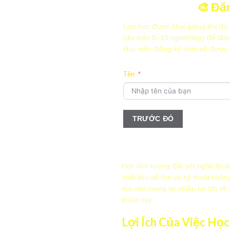
🎨 Đăn
Lớp học được khai giảng khi đủ
(dự kiến 8–10 người/lớp) để đả
Học viên đăng ký sớm sẽ được ưu
Tên
TRƯỚC ĐÓ
Email
Thời gian bạn có thể học?
Sáng
Học làm tượng đất sét nghệ thuậ
Chiều
chất liệu dễ tìm và kỹ thuật khô
Tối
mà còn mang lại nhiều lợi ích về
TRƯỚC ĐÓ
thuật này.
TRƯỚC ĐÓ
TIẾP T
Lợi Ích Của Việc Họ