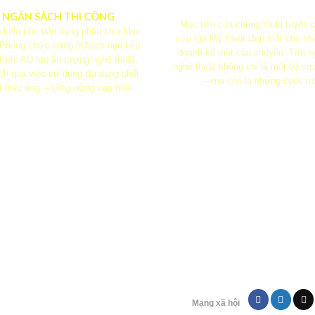
U NGÂN SÁCH THI CÔNG
Mục tiêu của chúng tôi là tuyển
 kiến ​​trúc dân dụng phân chia khu
sưu tập Mỹ thuật đẹp mắt cho nh
 Phòng chức năng [Khách-ngủ-bếp-
doanh kể một câu chuyện. Tìm n
Kum AD tạo ấn tượng nghệ thuật,
nghệ thuật không chỉ là một bộ sư
ách qua việc sử dụng đa dạng chất
—mà còn là những cuộc tr
t hiệu ứng – công năng cao nhất
Chính sách bán hà
Điêu khoản sử dụ
Chính sách bảo m
Chính sách thanh t
FOUNTAIN
HOME
ác nước tường hiện đại
Tác phẩm phù điêu h
Mạng xã hội
u Dân Cư Hà Đô Villa
3D tại Daisy Hou