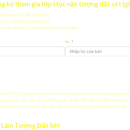
g ký tham gia lớp Học nặn tượng đất sét (g
 số lượng học viên phù hợp
m bảo chất lượng giảng dạy.
 tiên giữ chỗ & thông báo lịch khai giảng.
Họ
Điện thoại
Bạn muốn học theo hình 
Bạn có câu hỏi hoặc mong muốn gì thêm?
Học cá nhân 1–1
t tại TPHCM đang trở thành một xu hướng thú vị cho những ai yêu thíc
Học nhóm
ng quá phức tạp, việc tạo ra những tác phẩm độc đáo từ đất sét không 
 tinh thần và sức khỏe. Bài viết này sẽ hướng dẫn bạn những điều cần 
TIẾP THEO
TRỞ LẠI
TRƯỚC ĐÓ
HEO
c Làm Tượng Đất Sét