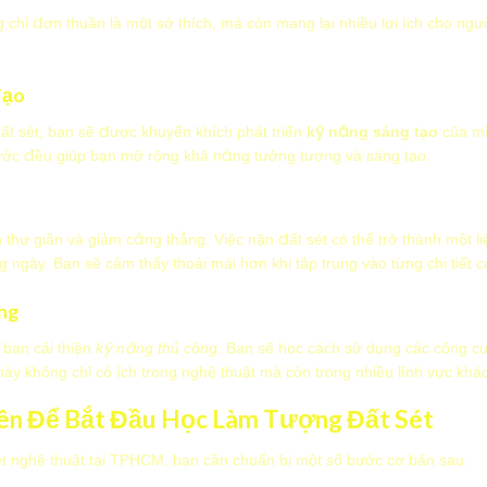
 chỉ đơn thuần là một sở thích, mà còn mang lại nhiều lợi ích cho ngư
Tạo
ất sét, bạn sẽ được khuyến khích phát triển
kỹ năng sáng tạo
của mì
bước đều giúp bạn mở rộng khả năng tưởng tượng và sáng tạo.
thư giãn và giảm căng thẳng. Việc nặn đất sét có thể trở thành một li
 ngày. Bạn sẽ cảm thấy thoải mái hơn khi tập trung vào từng chi tiết 
ng
 bạn cải thiện
kỹ năng thủ công
. Bạn sẽ học cách sử dụng các công cụ
này không chỉ có ích trong nghệ thuật mà còn trong nhiều lĩnh vực khác
ên Để Bắt Đầu Học Làm Tượng Đất Sét
t nghệ thuật tại TPHCM, bạn cần chuẩn bị một số bước cơ bản sau: