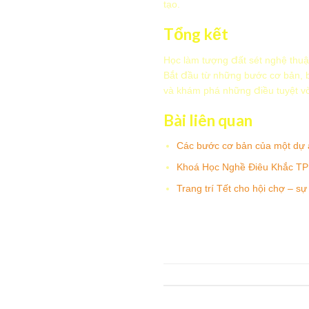
tạo.
Tổng kết
Học làm tượng đất sét nghệ thuật
Bắt đầu từ những bước cơ bản, b
và khám phá những điều tuyệt vờ
Bài liên quan
Các bước cơ bản của một dự án
Khoá Học Nghề Điêu Khắc T
Trang trí Tết cho hội chợ – sự