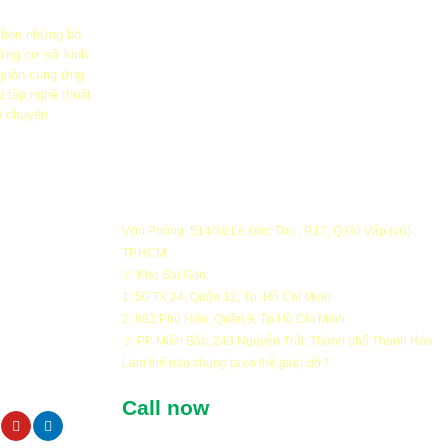
 chọn những bộ
ững cơ sở kinh
guồn cung ứng
u tập nghệ thuật
ò chuyện
Văn Phòng: 514/38 Lê Đức Thọ , P.17, Q.Gò Vấp (cũ) ,
TP.HCM.
ng
🚩 Kho Sài Gòn:
1: 50 TX 24, Quận 12, Tp. Hồ Chí Minh
ng
2: 882 Phú Hữu, Quận 9, Tp.Hồ Chí Minh
ật
🚩 PP Miền Bắc: 243 Nguyễn Trãi, Thành phố Thanh Hóa
FOUNTAIN
Làm thế nào chúng ta có thể giúp đỡ?
Công trình Arwork Artistic
oán
Call now
oa Daisy nổi
waterfall cảnh quan khu biệt t
se, Quận 2
Thạnh Mỹ Lợi, Cát Lái