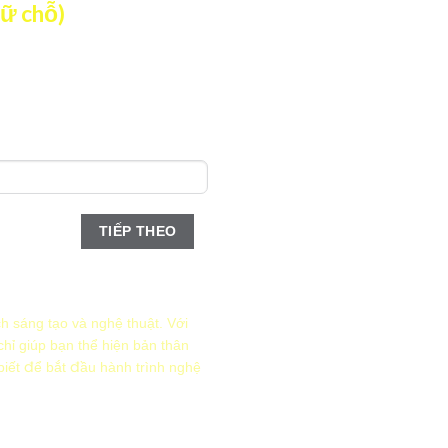
iữ chỗ)
TIẾP THEO
thức nào?
h sáng tạo và nghệ thuật. Với
chỉ giúp bạn thể hiện bản thân
biết để bắt đầu hành trình nghệ
TIẾP THEO