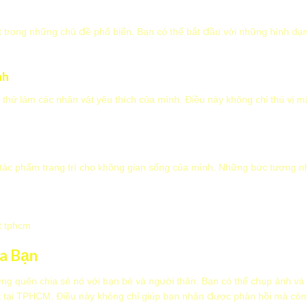
ột trong những chủ đề phổ biến. Bạn có thể bắt đầu với những hình d
nh
 thử làm các nhân vật yêu thích của mình. Điều này không chỉ thú vị m
 tác phẩm trang trí cho không gian sống của mình. Những bức tượng n
t tphcm
a Bạn
ng quên chia sẻ nó với bạn bè và người thân. Bạn có thể chụp ảnh v
ật tại TPHCM. Điều này không chỉ giúp bạn nhận được phản hồi mà còn 