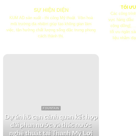
TỐI Ư
SỰ HIỆN DIỆN
Các công trình
KUM AD sản xuất - thi công Mỹ thuật. Văn hoá
vực hàng đầu:
môi trường đa nhiệm giúp tạo không gian làm
cộng đồng];…
việc, tận hưởng chất lượng sống đặc trưng phong
tối ưu ngân s
cách thành thị.
liệu nhằm đạ
FOUNTAIN
Dự án hồ cạn cảnh quan kết hợp
đài phun nước và thác nước
Dự án th
nghệ thuật tại Thạnh Mỹ Lợi
tại Kh