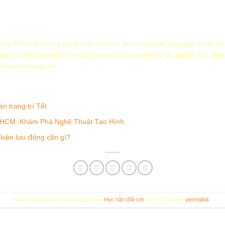
 tại TPHCM không chỉ là một sở thích thú vị mà còn mang lại nhiều lợi 
ạn có thể phát triển kỹ năng và sáng tạo ra những tác phẩm độc đáo.
i mà nó mang lại!
 trang trí Tết
PHCM: Khám Phá Nghệ Thuật Tạo Hình
 kiện lưu động cần gì?
Mục nhập này đã được đăng trong
Học nặn đất sét
. Đánh dấu trang
permalink
.