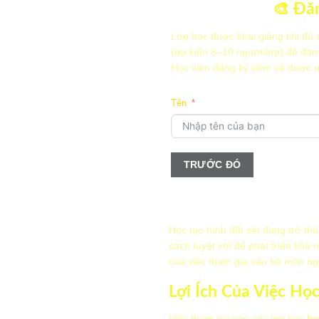
🎨 Đăn
Lớp học được khai giảng khi đủ 
(dự kiến 8–10 người/lớp) để đảm
Học viên đăng ký sớm sẽ được ưu
Tên
TRƯỚC ĐÓ
Email
Thời gian bạn có thể học?
Sáng
Học tạo hình đất sét đang trở th
Chiều
cách tuyệt vời để phát triển khả 
Tối
của việc tham gia vào bộ môn ng
TRƯỚC ĐÓ
Lợi Ích Của Việc Họ
TRƯỚC ĐÓ
TIẾP T
Việc tham gia vào các lớp học
họ