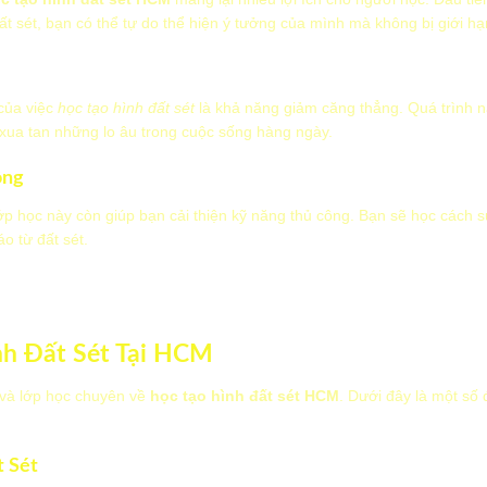
ất sét, bạn có thể tự do thể hiện ý tưởng của mình mà không bị giới hạ
 của việc
học tạo hình đất sét
là khả năng giảm căng thẳng. Quá trình nặ
p xua tan những lo âu trong cuộc sống hàng ngày.
ông
lớp học này còn giúp bạn cải thiện kỹ năng thủ công. Bạn sẽ học cách 
o từ đất sét.
nh Đất Sét Tại HCM
 và lớp học chuyên về
học tạo hình đất sét HCM
. Dưới đây là một số 
 Sét