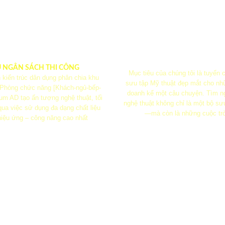
U NGÂN SÁCH THI CÔNG
Mục tiêu của chúng tôi là tuyển
 kiến ​​trúc dân dụng phân chia khu
sưu tập Mỹ thuật đẹp mắt cho nh
 Phòng chức năng [Khách-ngủ-bếp-
doanh kể một câu chuyện. Tìm n
m AD tạo ấn tượng nghệ thuật, tối
nghệ thuật không chỉ là một bộ sư
ua việc sử dụng đa dạng chất liệu
—mà còn là những cuộc tr
iệu ứng – công năng cao nhất
Chính sách bán hà
Điêu khoản sử dụ