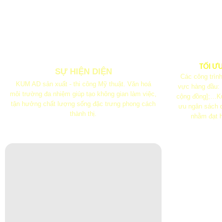
TỐI Ư
SỰ HIỆN DIỆN
Các công trình
KUM AD sản xuất - thi công Mỹ thuật. Văn hoá
vực hàng đầu:
môi trường đa nhiệm giúp tạo không gian làm việc,
cộng đồng];…Ku
tận hưởng chất lượng sống đặc trưng phong cách
ưu ngân sách q
thành thị.
nhằm đạt h