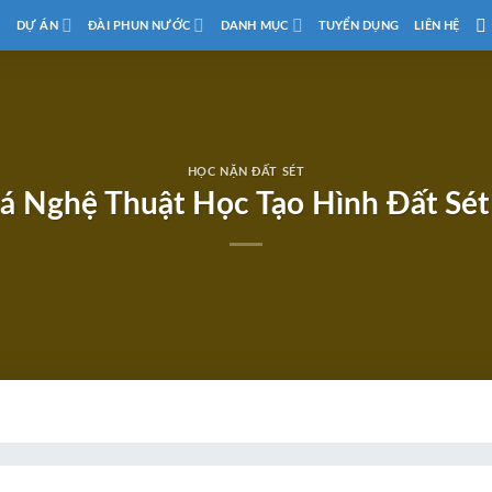
D
DỰ ÁN
ĐÀI PHUN NƯỚC
DANH MỤC
TUYỂN DỤNG
LIÊN HỆ
HỌC NẶN ĐẤT SÉT
 Nghệ Thuật Học Tạo Hình Đất Sét