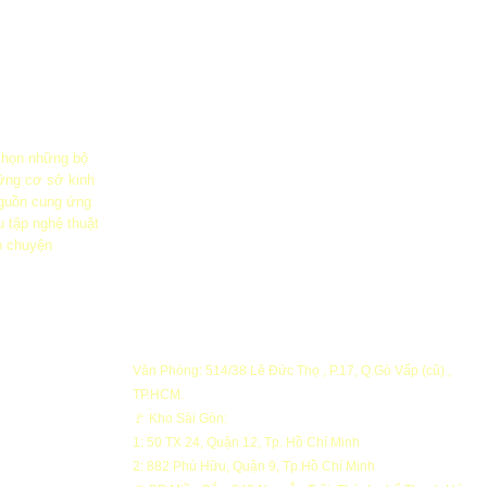
 chọn những bộ
ững cơ sở kinh
guồn cung ứng
u tập nghệ thuật
ò chuyện
Văn Phòng: 514/38 Lê Đức Thọ , P.17, Q.Gò Vấp (cũ) ,
TP.HCM.
ng
🚩 Kho Sài Gòn:
1: 50 TX 24, Quận 12, Tp. Hồ Chí Minh
ng
2: 882 Phú Hữu, Quận 9, Tp.Hồ Chí Minh