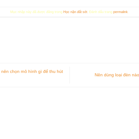
Mục nhập này đã được đăng trong
Học nặn đất sét
. Đánh dấu trang
permalink
.
 nên chọn mô hình gì để thu hút
Nên dùng loại đèn nào