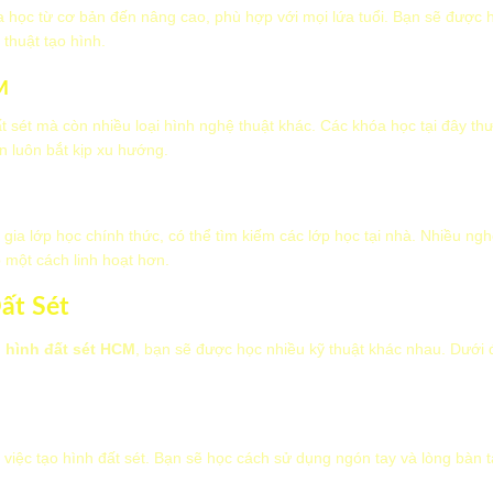
 học từ cơ bản đến nâng cao, phù hợp với mọi lứa tuổi. Bạn sẽ được 
thuật tạo hình.
M
t sét mà còn nhiều loại hình nghệ thuật khác. Các khóa học tại đây t
n luôn bắt kịp xu hướng.
gia lớp học chính thức, có thể tìm kiếm các lớp học tại nhà. Nhiều ngh
 một cách linh hoạt hơn.
ất Sét
 hình đất sét HCM
, bạn sẽ được học nhiều kỹ thuật khác nhau. Dưới 
g việc tạo hình đất sét. Bạn sẽ học cách sử dụng ngón tay và lòng bàn 