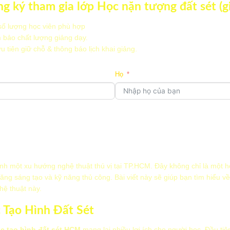
g ký tham gia lớp Học nặn tượng đất sét (g
số lượng học viên phù hợp
 bảo chất lượng giảng dạy.
 tiên giữ chỗ & thông báo lịch khai giảng.
Họ
Điện thoại
Bạn muốn học theo hình 
Bạn có câu hỏi hoặc mong muốn gì thêm?
Học cá nhân 1–1
ành một xu hướng nghệ thuật thú vị tại TP.HCM. Đây không chỉ là một ho
Học nhóm
năng sáng tạo và kỹ năng thủ công. Bài viết này sẽ giúp bạn tìm hiểu về 
hệ thuật này.
TIẾP THEO
TRỞ LẠI
TRƯỚC ĐÓ
c Tạo Hình Đất Sét
HEO
c tạo hình đất sét HCM
mang lại nhiều lợi ích cho người học. Đầu tiê