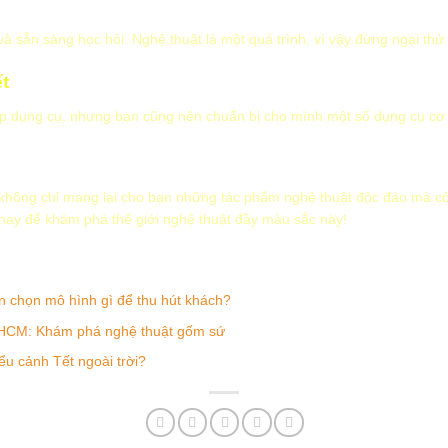
và sẵn sàng học hỏi. Nghệ thuật là một quá trình, vì vậy đừng ngại thử
ết
p dụng cụ, nhưng bạn cũng nên chuẩn bị cho mình một số dụng cụ cơ b
không chỉ mang lại cho bạn những tác phẩm nghệ thuật độc đáo mà còn
nay để khám phá thế giới nghệ thuật đầy màu sắc này!
n chọn mô hình gì để thu hút khách?
TPHCM: Khám phá nghệ thuật gốm sứ
ểu cảnh Tết ngoài trời?