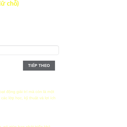
iữ chỗ)
TIẾP THEO
thức nào?
ạt động giải trí mà còn là một
các lớp học, kỹ thuật và lợi ích
TIẾP THEO
n, nó giúp bạn phát triển khả