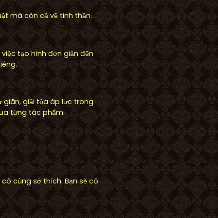
uật mà còn cả về tinh thần.
 việc tạo hình đơn giản đến
iêng.
giãn, giải tỏa áp lực trong
ua từng tác phẩm.
 có cùng sở thích. Bạn sẽ có