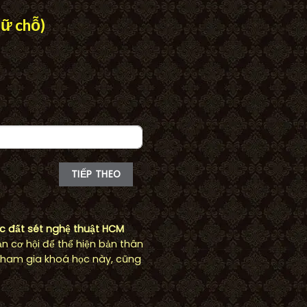
iữ chỗ)
TIẾP THEO
c đất sét nghệ thuật HCM
n cơ hội để thể hiện bản thân
 tham gia khoá học này, cũng