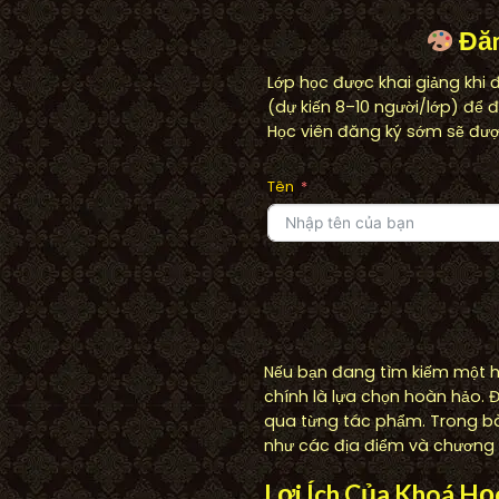
Đăn
Lớp học được khai giảng khi 
(dự kiến 8–10 người/lớp) để 
Học viên đăng ký sớm sẽ được
Tên
Nếu bạn đang tìm kiếm một ho
chính là lựa chọn hoàn hảo. Đ
qua từng tác phẩm. Trong bài
như các địa điểm và chương t
Lợi Ích Của Khoá Họ