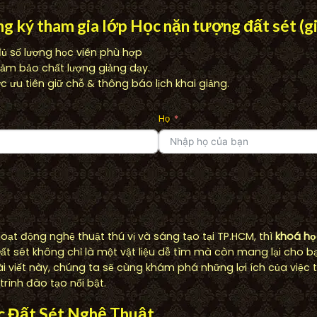
g ký tham gia lớp Học nặn tượng đất sét (g
đủ số lượng học viên phù hợp
đảm bảo chất lượng giảng dạy.
 ưu tiên giữ chỗ & thông báo lịch khai giảng.
Họ
ạt động nghệ thuật thú vị và sáng tạo tại TP.HCM, thì
khoá họ
ất sét không chỉ là một vật liệu dễ tìm mà còn mang lại cho bạ
 viết này, chúng ta sẽ cùng khám phá những lợi ích của việc
rình đào tạo nổi bật.
c Đất Sét Nghệ Thuật