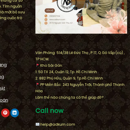
 những cơ sở
n. Tìm nguồn
 là một bộ sưu
ững cuộc trò
Văn Phòng: 514/38 Lê Đức Thọ , P.17, Q.Gò Vấp (cũ) ,
TP.HCM.
àng
Kho Sài Gòn:
1: 50 TX 24, Quận 12, Tp. Hồ Chí Minh
ng
2: 882 Phú Hữu, Quận 9, Tp.Hồ Chí Minh
PP Miền Bắc: 243 Nguyễn Trãi, Thành phố Thanh
mật
Hóa
FOUNTAIN
Làm thế nào chúng ta có thể giúp đỡ?
k Artistic
Thi Công Lu Nước Phong Thủ
toán
 khu biệt thự
Cao 1,5m Khu Biệt Thự
Call now
Cát Lái
Sunflower Villa
help@adkum.com