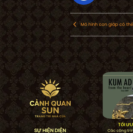
Mô hình con giáp có th
TỐI Ư
SỰ HIỆN DIỆN
Các công trìn