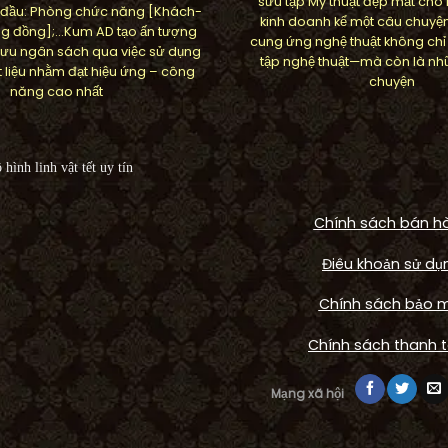
sưu tập Mỹ thuật đẹp mắt cho
 đầu: Phòng chức năng [Khách-
kinh doanh kể một câu chuyệ
g đồng];…Kum AD tạo ấn tượng
cung ứng nghệ thuật không chỉ
ối ưu ngân sách qua việc sử dụng
tập nghệ thuật—mà còn là nh
 liệu nhằm đạt hiệu ứng – công
chuyện
năng cao nhất
Chính sách bán h
Điêu khoản sử dụ
Chính sách bảo 
FOUNTAIN
Công trình Arwor
Chính sách thanh 
HOME
 phù điêu hoa Daisy nổi
waterfall cảnh quan
Mạng xã hội
 Daisy House, Quận 2
Thạnh Mỹ Lợi, 