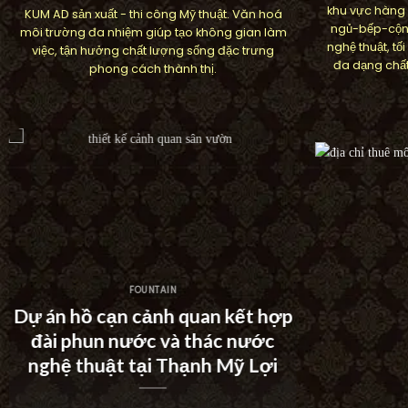
khu vực hàng
KUM AD sản xuất - thi công Mỹ thuật. Văn hoá
ngủ-bếp-cộn
môi trường đa nhiệm giúp tạo không gian làm
nghệ thuật, t
việc, tận hưởng chất lượng sống đặc trưng
đa dạng chất
phong cách thành thị.
FOUNTAIN
Dự án thác nước tường hiện đại
Tác phẩm
tại Khu Dân Cư Hà Đô Villa
3D tại