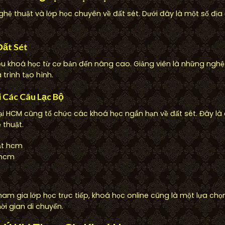
hệ thuật và lớp học chuyên về đất sét. Dưới đây là một số địa
Đất Sét
u khoá học từ cơ bản đến nâng cao. Giảng viên là những nghệ 
trình tạo hình.
i Các Câu Lạc Bộ
ại HCM cũng tổ chức các khoá học ngắn hạn về đất sét. Đây là c
 thuật.
 hcm
am gia lớp học trực tiếp, khoá học online cũng là một lựa chọn
hời gian di chuyển.