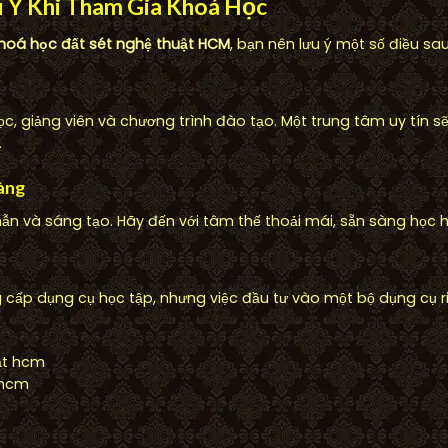
 Ý Khi Tham Gia Khoá Học
hoá học đất sét nghệ thuật HCM
, bạn nên lưu ý một số điều sau
học, giảng viên và chương trình đào tạo. Một trung tâm uy tín
.
àng
ẫn và sáng tạo. Hãy đến với tâm thế thoải mái, sẵn sàng học hỏ
 cấp dụng cụ học tập, nhưng việc đầu tư vào một bộ dụng cụ r
 hcm