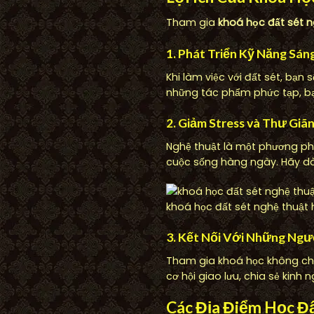
Tham gia
khoá học đất sét 
1. Phát Triển Kỹ Năng Sán
Khi làm việc với đất sét, bạn
những tác phẩm phức tạp, bạ
2. Giảm Stress và Thư Giã
Nghệ thuật là một phương pháp
cuộc sống hàng ngày. Hãy d
khoá học đất sét nghệ thuật
3. Kết Nối Với Những Ng
Tham gia khoá học không chỉ 
cơ hội giao lưu, chia sẻ kinh
Các Địa Điểm Học Đ