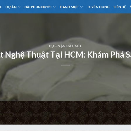
D
DỰ ÁN
ĐÀI PHUN NƯỚC
DANH MỤC
TUYỂN DỤNG
LIÊN HỆ
HỌC NẶN ĐẤT SÉT
ét Nghệ Thuật Tại HCM: Khám Phá S