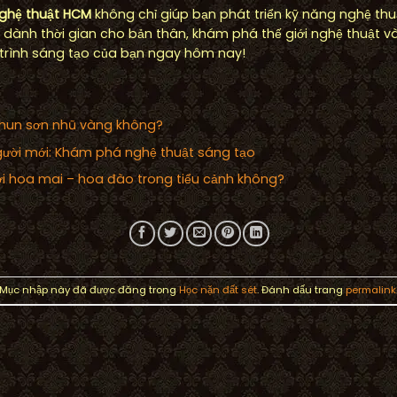
nghệ thuật HCM
không chỉ giúp bạn phát triển kỹ năng nghệ thu
y dành thời gian cho bản thân, khám phá thế giới nghệ thuật và
trình sáng tạo của bạn ngay hôm nay!
phun sơn nhũ vàng không?
gười mới: Khám phá nghệ thuật sáng tạo
ới hoa mai – hoa đào trong tiểu cảnh không?
Mục nhập này đã được đăng trong
Học nặn đất sét
. Đánh dấu trang
permalink