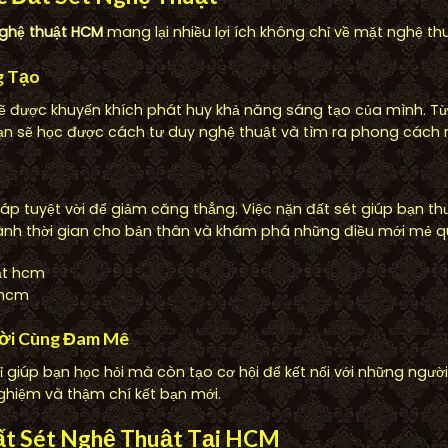
nghệ thuật HCM
mang lại nhiều lợi ích không chỉ về mặt nghệ th
g Tạo
 sẽ được khuyến khích phát huy khả năng sáng tạo của mình. Từ
n sẽ học được cách tư duy nghệ thuật và tìm ra phong cách r
n
 tuyệt vời để giảm căng thẳng. Việc nặn đất sét giúp bạn thư 
ành thời gian cho bản thân và khám phá những điều mới mẻ q
 hcm
ười Cùng Đam Mê
giúp bạn học hỏi mà còn tạo cơ hội để kết nối với những người
 nghiệm và thậm chí kết bạn mới.
ất Sét Nghệ Thuật Tại HCM