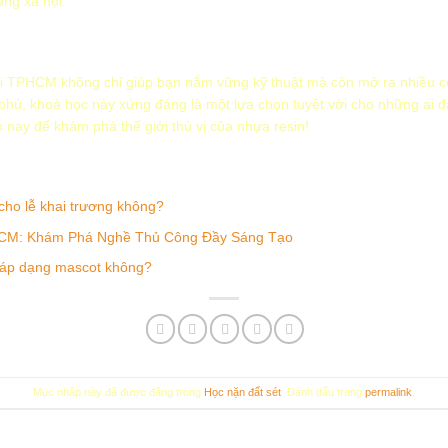
ng xã hội.
i TPHCM không chỉ giúp bạn nắm vững kỹ thuật mà còn mở ra nhiều cơ
 phú, khoá học này xứng đáng là một lựa chọn tuyệt vời cho những ai 
nay để khám phá thế giới thú vị của nhựa resin!
cho lễ khai trương không?
TPHCM: Khám Phá Nghề Thủ Công Đầy Sáng Tạo
giáp dạng mascot không?
Mục nhập này đã được đăng trong
Học nặn đất sét
. Đánh dấu trang
permalink
.