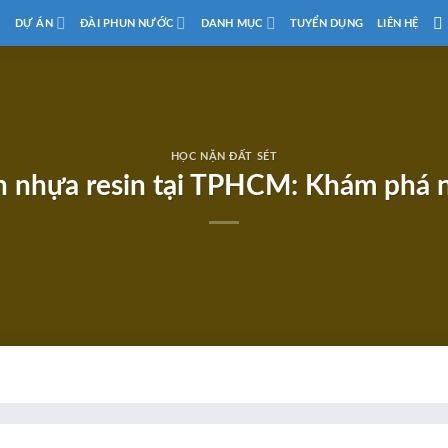
D
DỰ ÁN
ĐÀI PHUN NƯỚC
DANH MỤC
TUYỂN DỤNG
LIÊN HỆ
HỌC NẶN ĐẤT SÉT
 nhựa resin tại TPHCM: Khám phá n