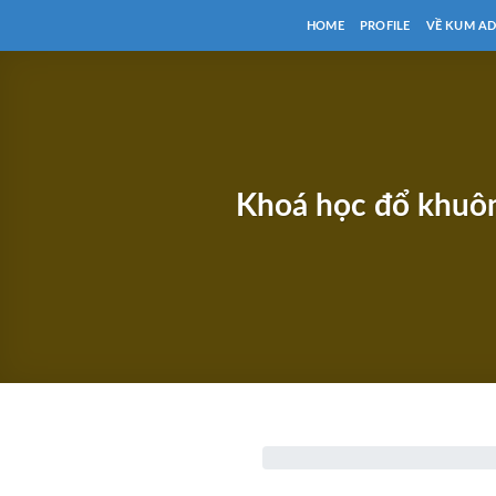
Chuyển
HOME
PROFILE
VỀ KUM A
đến
nội
dung
Khoá học đổ khuôn