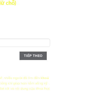
iữ chỗ)
TIẾP THEO
thức nào?
M, nhiều người đã tìm đến
khoá
không chỉ giúp bạn nắm vững kỹ
ợi ích và nội dung của khoá học
TIẾP THEO