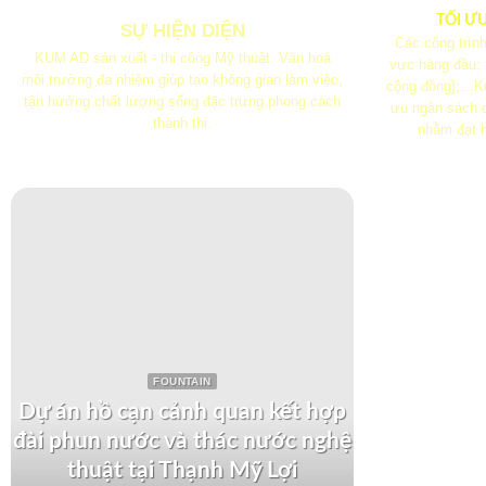
TỐI Ư
SỰ HIỆN DIỆN
Các công trình
KUM AD sản xuất - thi công Mỹ thuật. Văn hoá
vực hàng đầu:
môi trường đa nhiệm giúp tạo không gian làm việc,
cộng đồng];…Ku
tận hưởng chất lượng sống đặc trưng phong cách
ưu ngân sách q
thành thị.
nhằm đạt h
FOUNTAIN
Dự án hồ cạn cảnh quan kết hợp
đài phun nước và thác nước nghệ
Dự án th
thuật tại Thạnh Mỹ Lợi
tại Kh