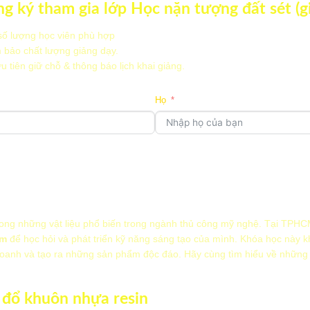
g ký tham gia lớp Học nặn tượng đất sét (g
số lượng học viên phù hợp
 bảo chất lượng giảng dạy.
 tiên giữ chỗ & thông báo lịch khai giảng.
Họ
Điện thoại
Bạn muốn học theo hình 
Bạn có câu hỏi hoặc mong muốn gì thêm?
Học cá nhân 1–1
rong những vật liệu phổ biến trong ngành thủ công mỹ nghệ. Tại TPHC
Học nhóm
cm
để học hỏi và phát triển kỹ năng sáng tạo của mình. Khóa học này 
doanh và tạo ra những sản phẩm độc đáo. Hãy cùng tìm hiểu về những l
TIẾP THEO
TRỞ LẠI
TRƯỚC ĐÓ
HEO
c đổ khuôn nhựa resin