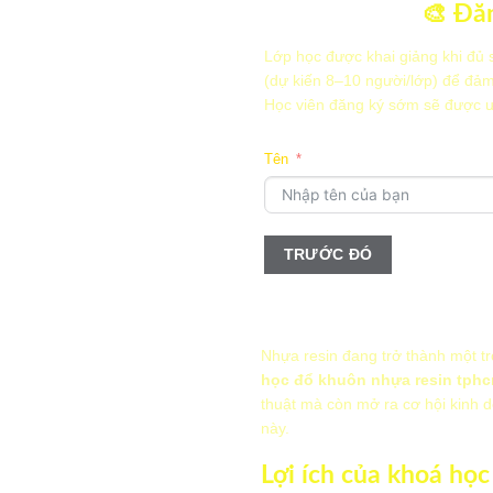
🎨 Đăn
Lớp học được khai giảng khi đủ 
(dự kiến 8–10 người/lớp) để đảm
Học viên đăng ký sớm sẽ được ưu
Tên
TRƯỚC ĐÓ
Email
Thời gian bạn có thể học?
Sáng
Nhựa resin đang trở thành một t
Chiều
học đổ khuôn nhựa resin tph
Tối
thuật mà còn mở ra cơ hội kinh 
TRƯỚC ĐÓ
này.
TRƯỚC ĐÓ
TIẾP T
Lợi ích của khoá họ