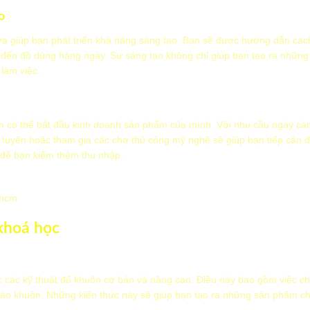
o
ựa
giúp bạn phát triển khả năng sáng tạo. Bạn sẽ được hướng dẫn cá
trí đến đồ dùng hàng ngày. Sự sáng tạo không chỉ giúp bạn tạo ra nhữ
 làm việc.
n có thể bắt đầu kinh doanh sản phẩm của mình. Với nhu cầu ngày c
c tuyến hoặc tham gia các chợ thủ công mỹ nghệ sẽ giúp bạn tiếp cận 
 để bạn kiếm thêm thu nhập.
phcm
khoá học
 các kỹ thuật đổ khuôn cơ bản và nâng cao. Điều này bao gồm việc ch
 vào khuôn. Những kiến thức này sẽ giúp bạn tạo ra những sản phẩm ch