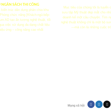
U NGÂN SÁCH THI CÔNG
Mục tiêu của chúng tôi là tuyển
 kiến ​​trúc dân dụng phân chia khu
sưu tập Mỹ thuật đẹp mắt cho nh
 Phòng chức năng [Khách-ngủ-bếp-
doanh kể một câu chuyện. Tìm n
m AD tạo ấn tượng nghệ thuật, tối
nghệ thuật không chỉ là một bộ sư
ua việc sử dụng đa dạng chất liệu
—mà còn là những cuộc tr
iệu ứng – công năng cao nhất
Chính sách bán hà
Điêu khoản sử dụ
Chính sách bảo m
Chính sách thanh t
FOUNTAIN
HOME
ác nước tường hiện đại
Tác phẩm phù điêu h
Mạng xã hội
u Dân Cư Hà Đô Villa
3D tại Daisy Hou