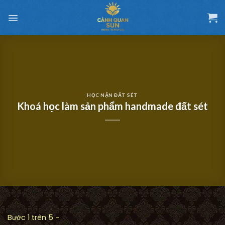
Chuyển
đến
nội
dung
HỌC NẶN ĐẤT SÉT
Khoá học làm sản phẩm handmade đất sét
Bước 1 trên 5 -