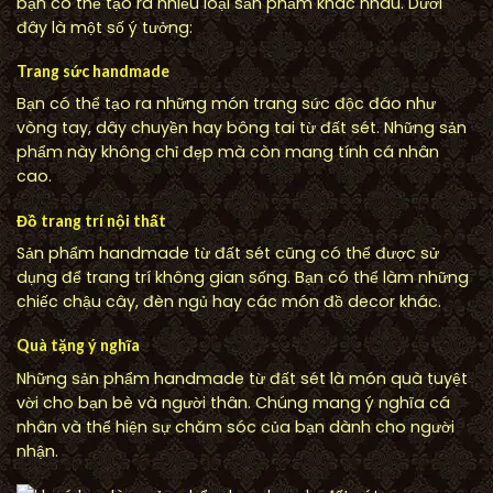
bạn có thể tạo ra nhiều loại sản phẩm khác nhau. Dưới
đây là một số ý tưởng:
Trang sức handmade
Bạn có thể tạo ra những món trang sức độc đáo như
vòng tay, dây chuyền hay bông tai từ đất sét. Những sản
phẩm này không chỉ đẹp mà còn mang tính cá nhân
cao.
Đồ trang trí nội thất
Sản phẩm handmade từ đất sét cũng có thể được sử
dụng để trang trí không gian sống. Bạn có thể làm những
chiếc chậu cây, đèn ngủ hay các món đồ decor khác.
Quà tặng ý nghĩa
Những sản phẩm handmade từ đất sét là món quà tuyệt
vời cho bạn bè và người thân. Chúng mang ý nghĩa cá
nhân và thể hiện sự chăm sóc của bạn dành cho người
nhận.