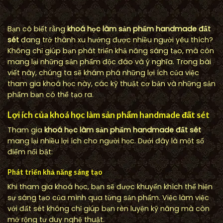
Bạn có biết rằng
khoá học làm sản phẩm handmade đất
sét
đang trở thành xu hướng được nhiều người yêu thích?
Không chỉ giúp bạn phát triển khả năng sáng tạo, mà còn
mang lại những sản phẩm độc đáo và ý nghĩa. Trong bài
viết này, chúng ta sẽ khám phá những lợi ích của việc
tham gia khoá học này, các kỹ thuật cơ bản và những sản
phẩm bạn có thể tạo ra.
Lợi ích của khoá học làm sản phẩm handmade đất sét
Tham gia
khoá học làm sản phẩm handmade đất sét
mang lại nhiều lợi ích cho người học. Dưới đây là một số
điểm nổi bật:
Phát triển khả năng sáng tạo
Khi tham gia khoá học, bạn sẽ được khuyến khích thể hiện
sự sáng tạo của mình qua từng sản phẩm. Việc làm việc
với đất sét không chỉ giúp bạn rèn luyện kỹ năng mà còn
mở rộng tư duy nghệ thuật.