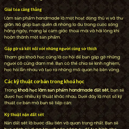
Giải tỏa căng thẳng
Làm sản phẩm handmade là một hoạt động thú vị và thư
giãn. Nó giúp bạn quên đi những lo âu trong cuộc sống
hàng ngày, mang lại cảm giác thoải mái và hài lòng khi
hoàn thành một sản phẩm.
Gặp gỡ và kết nối với những người cùng sở thích
Tham gia khoá học cũng là cơ hội để bạn gặp gỡ những
người có cùng đam mê. Bạn có thể chia sẻ kinh nghiệm,
học hỏi lẫn nhau và tạo ra những mối quan hệ bền vững.
Các kỹ thuật cơ bản trong khoá học
Trong
khoá học làm sản phẩm handmade đất sét
, bạn sẽ
được học nhiều kỹ thuật khác nhau. Dưới đây là một số kỹ
thuật cơ bản mà bạn sẽ tiếp cận:
Kỹ thuật nặn đất sét
Nặn đất sét là bước đầu tiên và quan trọng nhất. Bạn sẽ