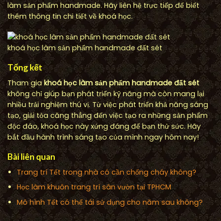
làm sản phẩm handmade. Hãy liên hệ trực tiếp để biết
thêm thông tin chi tiết về khoá học.
khoá học làm sản phẩm handmade đất sét
Tổng kết
Tham gia
khoá học làm sản phẩm handmade đất sét
không chỉ giúp bạn phát triển kỹ năng mà còn mang lại
nhiều trải nghiệm thú vị. Từ việc phát triển khả năng sáng
tạo, giải tỏa căng thẳng đến việc tạo ra những sản phẩm
độc đáo, khoá học này xứng đáng để bạn thử sức. Hãy
bắt đầu hành trình sáng tạo của mình ngay hôm nay!
Bài liên quan
Trang trí Tết trong nhà có cần chống cháy không?
Học làm khuôn trang trí sân vườn tại TPHCM
Mô hình Tết có thể tái sử dụng cho năm sau không?