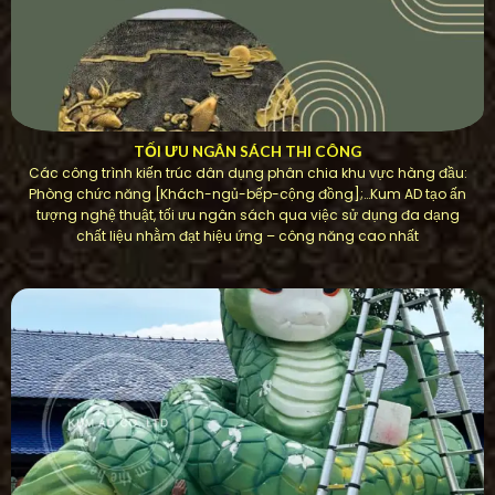
TỐI ƯU NGÂN SÁCH THI CÔNG
Các công trình kiến ​​trúc dân dụng phân chia khu vực hàng đầu:
Phòng chức năng [Khách-ngủ-bếp-cộng đồng];…Kum AD tạo ấn
tượng nghệ thuật, tối ưu ngân sách qua việc sử dụng đa dạng
chất liệu nhằm đạt hiệu ứng – công năng cao nhất