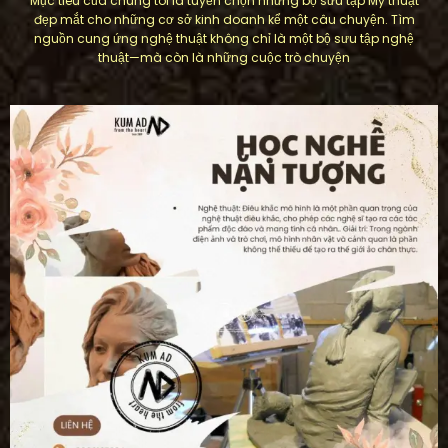
Mục tiêu của chúng tôi là tuyển chọn những bộ sưu tập Mỹ thuật
đẹp mắt cho những cơ sở kinh doanh kể một câu chuyện. Tìm
nguồn cung ứng nghệ thuật không chỉ là một bộ sưu tập nghệ
thuật—mà còn là những cuộc trò chuyện