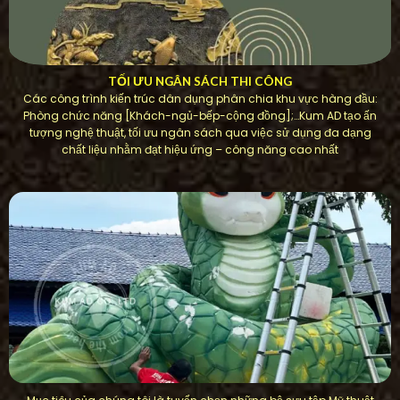
TỐI ƯU NGÂN SÁCH THI CÔNG
Các công trình kiến ​​trúc dân dụng phân chia khu vực hàng đầu:
Phòng chức năng [Khách-ngủ-bếp-cộng đồng];…Kum AD tạo ấn
tượng nghệ thuật, tối ưu ngân sách qua việc sử dụng đa dạng
chất liệu nhằm đạt hiệu ứng – công năng cao nhất