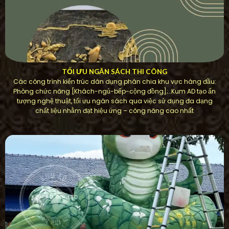
TỐI ƯU NGÂN SÁCH THI CÔNG
Các công trình kiến ​​trúc dân dụng phân chia khu vực hàng đầu:
Phòng chức năng [Khách-ngủ-bếp-cộng đồng];…Kum AD tạo ấn
tượng nghệ thuật, tối ưu ngân sách qua việc sử dụng đa dạng
chất liệu nhằm đạt hiệu ứng – công năng cao nhất