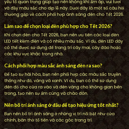
yếu tố quan trọng giúp tạo nên không khí ấm áp, vui tươi
và đầy màu sắc cho dịp lễ này. Dưới đây là một số câu hỏi
thường gặp về cách phối hợp ánh sáng đèn cho Tết 2026.
Làm sao để chọn loại đèn phù hợp cho Tết 2026?
Khi chọn đèn cho Tết 2026, bạn nên ưu tiên các loại đèn
LED tiết kiệm điện và có nhiều màu sắc. Ví dụ, đèn LED dây
có thể được sử dụng để trang trí cây mai, cây đào hoặc
các khu vực khác trong nhà.
Cách phối hợp màu sắc ánh sáng đèn ra sao?
Để tạo sự hài hòa, bạn nên phối hợp các màu sắc truyền
thống như đỏ, vàng và xanh. Ví dụ, bạn có thể sử dụng
đèn đỏ cho cửa ra vào và đèn vàng cho không gian bên
trong, tạo nên sự ấm cúng và chào đón.
Nên bố trí ánh sáng ở đâu để tạo hiệu ứng tốt nhất?
Bạn nên bố trí ánh sáng ở những vị trí nổi bật như cửa
chính, bàn thờ tổ tiên và các góc trang trí.