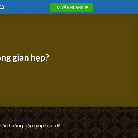
TƯ VẤN NHANH 💬
ông gian hẹp?
 hỏi thường gặp giúp bạn dễ