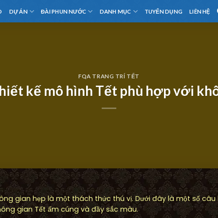
D
DỰ ÁN
ĐÀI PHUN NƯỚC
DANH MỤC
TUYỂN DỤNG
LIÊN HỆ
FQA TRANG TRÍ TẾT
hiết kế mô hình Tết phù hợp với kh
hông gian hẹp là một thách thức thú vị. Dưới đây là một số câu
không gian Tết ấm cúng và đầy sắc màu.