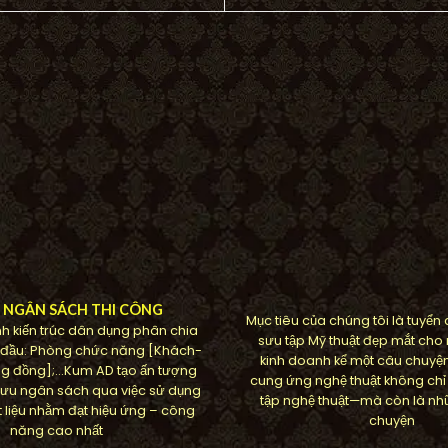
U NGÂN SÁCH THI CÔNG
Mục tiêu của chúng tôi là tuyển
h kiến ​​trúc dân dụng phân chia
sưu tập Mỹ thuật đẹp mắt cho
 đầu: Phòng chức năng [Khách-
kinh doanh kể một câu chuyệ
g đồng];…Kum AD tạo ấn tượng
cung ứng nghệ thuật không chỉ
ối ưu ngân sách qua việc sử dụng
tập nghệ thuật—mà còn là nh
 liệu nhằm đạt hiệu ứng – công
chuyện
năng cao nhất