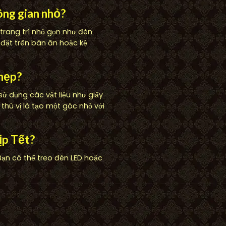
ông gian nhỏ?
trang trí nhỏ gọn như đèn
 đặt trên bàn ăn hoặc kệ
 hẹp?
sử dụng các vật liệu như giấy
thú vị là tạo một góc nhỏ với
ịp Tết?
ạn có thể treo đèn LED hoặc