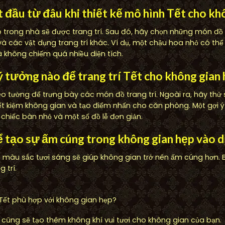
ắt đầu từ đâu khi thiết kế mô hình Tết cho kh
 trong nhà sẽ được trang trí. Sau đó, hãy chọn những món đồ 
và các vật dụng trang trí khác. Ví dụ, một chậu hoa nhỏ có thể
 không chiếm quá nhiều diện tích.
ý tưởng nào để trang trí Tết cho không gian
o tường để trưng bày các món đồ trang trí. Ngoài ra, hãy thử 
ết kiệm không gian và tạo điểm nhấn cho căn phòng. Một gợi ý 
 chiếc bàn nhỏ và một số đồ lễ đơn giản.
ể tạo sự ấm cúng trong không gian hẹp vào d
màu sắc tươi sáng sẽ giúp không gian trở nên ấm cúng hơn. B
 trí.
Tết phù hợp với không gian hẹp?
cũng sẽ tạo thêm không khí vui tươi cho không gian của bạn.