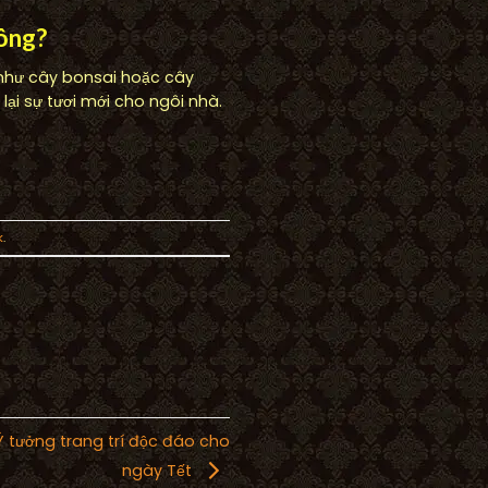
hông?
 như cây bonsai hoặc cây
ại sự tươi mới cho ngôi nhà.
k
.
 Ý tưởng trang trí độc đáo cho
ngày Tết