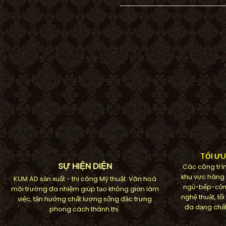
TỐI Ư
SỰ HIỆN DIỆN
Các công trìn
khu vực hàng
KUM AD sản xuất - thi công Mỹ thuật. Văn hoá
ngủ-bếp-cộn
môi trường đa nhiệm giúp tạo không gian làm
nghệ thuật, t
việc, tận hưởng chất lượng sống đặc trưng
đa dạng chất
phong cách thành thị.