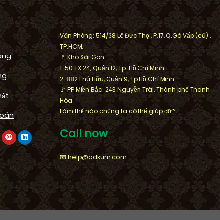
Văn Phòng: 514/38 Lê Đức Thọ , P.17, Q.Gò Vấp (cũ) ,
TP.HCM.
àng
🚩 Kho Sài Gòn:
1: 50 TX 24, Quận 12, Tp. Hồ Chí Minh
ng
2: 882 Phú Hữu, Quận 9, Tp.Hồ Chí Minh
🚩 PP Miền Bắc: 243 Nguyễn Trãi, Thành phố Thanh
mật
Hóa
FOUNTAIN
Làm thế nào chúng ta có thể giúp đỡ?
Công trình Arwork Artistic
toán
oa Daisy nổi
waterfall cảnh quan khu biệt t
Call now
se, Quận 2
Thạnh Mỹ Lợi, Cát Lái
📧 help@adkum.com