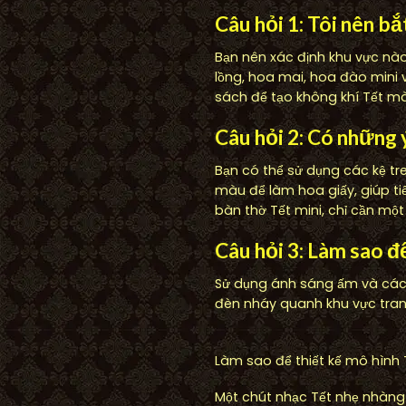
Câu hỏi 1: Tôi nên b
Bạn nên xác định khu vực nào
lồng, hoa mai, hoa đào mini 
sách để tạo không khí Tết mà
Câu hỏi 2: Có những 
Bạn có thể sử dụng các kệ tre
màu để làm hoa giấy, giúp ti
bàn thờ Tết mini, chỉ cần một
Câu hỏi 3: Làm sao đ
Sử dụng ánh sáng ấm và các 
đèn nháy quanh khu vực trang
Làm sao để thiết kế mô hình 
Một chút nhạc Tết nhẹ nhàng 