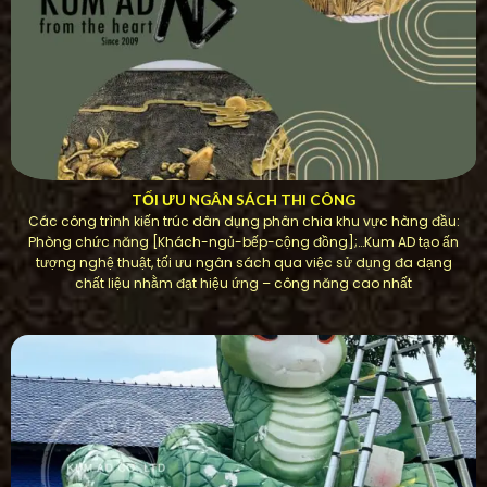
TỐI ƯU NGÂN SÁCH THI CÔNG
Các công trình kiến ​​trúc dân dụng phân chia khu vực hàng đầu:
Phòng chức năng [Khách-ngủ-bếp-cộng đồng];…Kum AD tạo ấn
tượng nghệ thuật, tối ưu ngân sách qua việc sử dụng đa dạng
chất liệu nhằm đạt hiệu ứng – công năng cao nhất