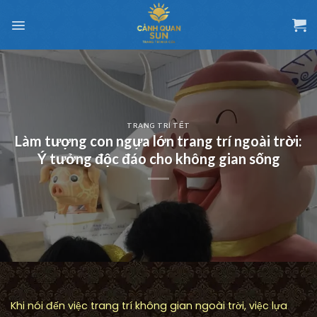
Chuyển
đến
nội
dung
TRANG TRÍ TẾT
Làm tượng con ngựa lớn trang trí ngoài trời:
Ý tưởng độc đáo cho không gian sống
Khi nói đến việc trang trí không gian ngoài trời, việc lựa