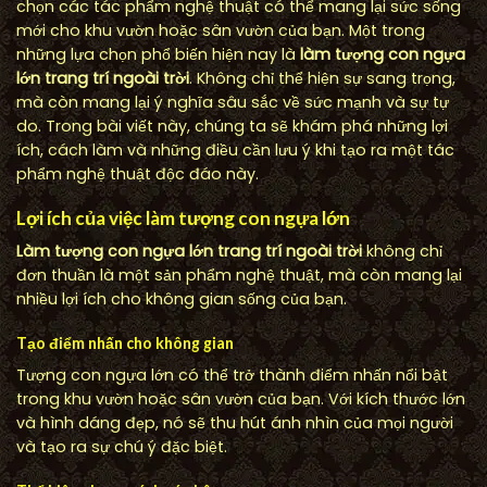
chọn các tác phẩm nghệ thuật có thể mang lại sức sống
mới cho khu vườn hoặc sân vườn của bạn. Một trong
những lựa chọn phổ biến hiện nay là
làm tượng con ngựa
lớn trang trí ngoài trời
. Không chỉ thể hiện sự sang trọng,
mà còn mang lại ý nghĩa sâu sắc về sức mạnh và sự tự
do. Trong bài viết này, chúng ta sẽ khám phá những lợi
ích, cách làm và những điều cần lưu ý khi tạo ra một tác
phẩm nghệ thuật độc đáo này.
Lợi ích của việc làm tượng con ngựa lớn
Làm tượng con ngựa lớn trang trí ngoài trời
không chỉ
đơn thuần là một sản phẩm nghệ thuật, mà còn mang lại
nhiều lợi ích cho không gian sống của bạn.
Tạo điểm nhấn cho không gian
Tượng con ngựa lớn có thể trở thành điểm nhấn nổi bật
trong khu vườn hoặc sân vườn của bạn. Với kích thước lớn
và hình dáng đẹp, nó sẽ thu hút ánh nhìn của mọi người
và tạo ra sự chú ý đặc biệt.