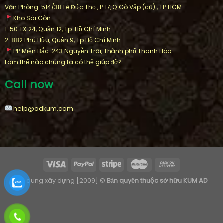
Văn Phòng: 514/38 Lê Đức Thọ , P.17, Q.Gò Vấp (cũ) , TP.HCM.
Kho Sài Gòn:
1: 50 TX 24, Quận 12, Tp. Hồ Chí Minh
2: 882 Phú Hữu, Quận 9, Tp.Hồ Chí Minh
PP Miền Bắc: 243 Nguyễn Trãi, Thành phố Thanh Hóa
Làm thế nào chúng ta có thể giúp đỡ?
Call now
help@adkum.com
Nội dung xây dựng [2009] ©
Bản quyền thuộc sở hữu KUM AD