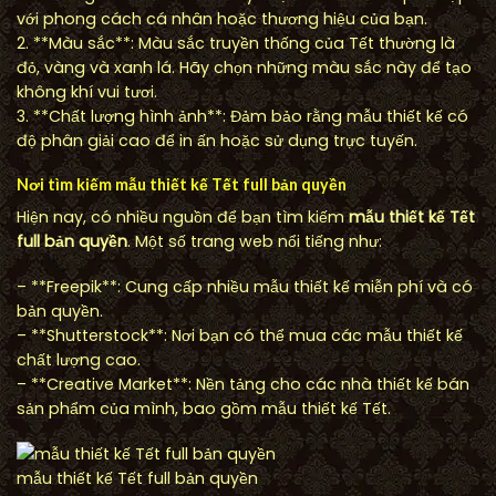
với phong cách cá nhân hoặc thương hiệu của bạn.
2. **Màu sắc**: Màu sắc truyền thống của Tết thường là
đỏ, vàng và xanh lá. Hãy chọn những màu sắc này để tạo
không khí vui tươi.
3. **Chất lượng hình ảnh**: Đảm bảo rằng mẫu thiết kế có
độ phân giải cao để in ấn hoặc sử dụng trực tuyến.
Nơi tìm kiếm mẫu thiết kế Tết full bản quyền
Hiện nay, có nhiều nguồn để bạn tìm kiếm
mẫu thiết kế Tết
full bản quyền
. Một số trang web nổi tiếng như:
– **Freepik**: Cung cấp nhiều mẫu thiết kế miễn phí và có
bản quyền.
– **Shutterstock**: Nơi bạn có thể mua các mẫu thiết kế
chất lượng cao.
– **Creative Market**: Nền tảng cho các nhà thiết kế bán
sản phẩm của mình, bao gồm mẫu thiết kế Tết.
mẫu thiết kế Tết full bản quyền