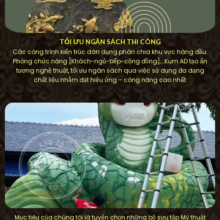
TỐI ƯU NGÂN SÁCH THI CÔNG
Các công trình kiến ​​trúc dân dụng phân chia khu vực hàng đầu:
Phòng chức năng [Khách-ngủ-bếp-cộng đồng];…Kum AD tạo ấn
tượng nghệ thuật, tối ưu ngân sách qua việc sử dụng đa dạng
chất liệu nhằm đạt hiệu ứng – công năng cao nhất
Mục tiêu của chúng tôi là tuyển chọn những bộ sưu tập Mỹ thuật