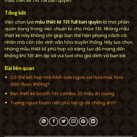
mẫu thiết kế Tết full bản quyền
Tổng kết
Việc chọn lựa
mẫu thiết kế Tết full bản quyền
là một phần
quan trọng trong việc chuẩn bị cho mùa Tết. Những mẫu
thiết kế này không chỉ giúp bạn thể hiện phong cách cá
nhân mà còn tôn vinh văn hóa truyền thống. Hãy lựa chọn
những mẫu thiết kế phù hợp và sáng tạo để mang đến
không khí Tết ấm áp và vui tươi cho gia đình và bạn bè.
Bài liên quan
Có thể kết hợp mô hình con ngựa với hoa mai, hoa
đào được không?
Bản thiết kế booth Tết combo 20 mẫu ấn tượng
Tượng ngựa foam nên phủ lớp gì để chống ẩm?