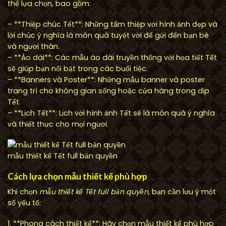
thể lựa chọn, bao gồm:
– **Thiệp chúc Tết**: Những tấm thiệp với hình ảnh đẹp và
lời chúc ý nghĩa là món quà tuyệt vời để gửi đến bạn bè
và người thân.
– **Áo dài**: Các mẫu áo dài truyền thống với họa tiết Tết
sẽ giúp bạn nổi bật trong các buổi tiệc.
– **Banners và Poster**: Những mẫu banner và poster
trang trí cho không gian sống hoặc cửa hàng trong dịp
Tết.
– **Lịch Tết**: Lịch với hình ảnh Tết sẽ là món quà ý nghĩa
và thiết thực cho mọi người.
mẫu thiết kế Tết full bản quyền
Cách lựa chọn mẫu thiết kế phù hợp
Khi chọn
mẫu thiết kế Tết full bản quyền
, bạn cần lưu ý một
số yếu tố:
1. **Phong cách thiết kế**: Hãy chọn mẫu thiết kế phù hợp