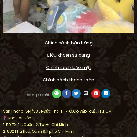
Chính sách bán hàng
Điêu khoản sử dụng
Chính sách bảo mật
Chính sách thanh toán
Mạng xã hội
Văn Phòng: 514/38 Lê Đức Thọ , P.17, Q.Gò Vấp (cũ) , TP.HCM.
Kho Sài Gòn:
1: 50 TX 24, Quận 12, Tp. Hồ Chí Minh
2: 882 Phú Hữu, Quận 9, Tp.Hồ Chí Minh