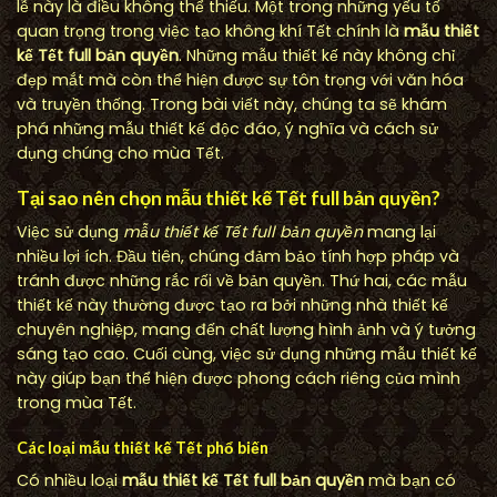
lễ này là điều không thể thiếu. Một trong những yếu tố
quan trọng trong việc tạo không khí Tết chính là
mẫu thiết
kế Tết full bản quyền
. Những mẫu thiết kế này không chỉ
đẹp mắt mà còn thể hiện được sự tôn trọng với văn hóa
và truyền thống. Trong bài viết này, chúng ta sẽ khám
phá những mẫu thiết kế độc đáo, ý nghĩa và cách sử
dụng chúng cho mùa Tết.
Tại sao nên chọn mẫu thiết kế Tết full bản quyền?
Việc sử dụng
mẫu thiết kế Tết full bản quyền
mang lại
nhiều lợi ích. Đầu tiên, chúng đảm bảo tính hợp pháp và
tránh được những rắc rối về bản quyền. Thứ hai, các mẫu
thiết kế này thường được tạo ra bởi những nhà thiết kế
chuyên nghiệp, mang đến chất lượng hình ảnh và ý tưởng
sáng tạo cao. Cuối cùng, việc sử dụng những mẫu thiết kế
này giúp bạn thể hiện được phong cách riêng của mình
trong mùa Tết.
Các loại mẫu thiết kế Tết phổ biến
Có nhiều loại
mẫu thiết kế Tết full bản quyền
mà bạn có