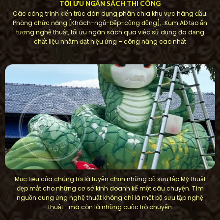
TỐI ƯU NGÂN SÁCH THI CÔNG
Các công trình kiến ​​trúc dân dụng phân chia khu vực hàng đầu:
Phòng chức năng [Khách-ngủ-bếp-cộng đồng];…Kum AD tạo ấn
tượng nghệ thuật, tối ưu ngân sách qua việc sử dụng đa dạng
chất liệu nhằm đạt hiệu ứng – công năng cao nhất
Mục tiêu của chúng tôi là tuyển chọn những bộ sưu tập Mỹ thuật
đẹp mắt cho những cơ sở kinh doanh kể một câu chuyện. Tìm
nguồn cung ứng nghệ thuật không chỉ là một bộ sưu tập nghệ
thuật—mà còn là những cuộc trò chuyện