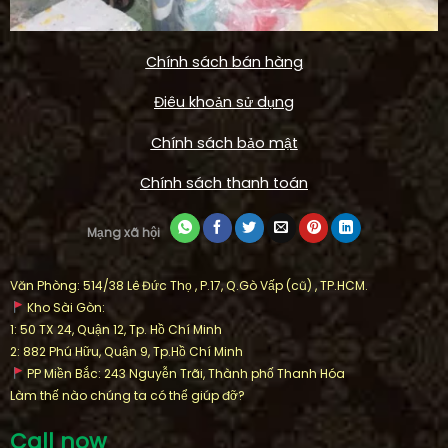
Chính sách bán hàng
Điêu khoản sử dụng
Chính sách bảo mật
Chính sách thanh toán
Mạng xã hội
Văn Phòng: 514/38 Lê Đức Thọ , P.17, Q.Gò Vấp (cũ) , TP.HCM.
Kho Sài Gòn:
1: 50 TX 24, Quận 12, Tp. Hồ Chí Minh
2: 882 Phú Hữu, Quận 9, Tp.Hồ Chí Minh
PP Miền Bắc: 243 Nguyễn Trãi, Thành phố Thanh Hóa
Làm thế nào chúng ta có thể giúp đỡ?
Call now