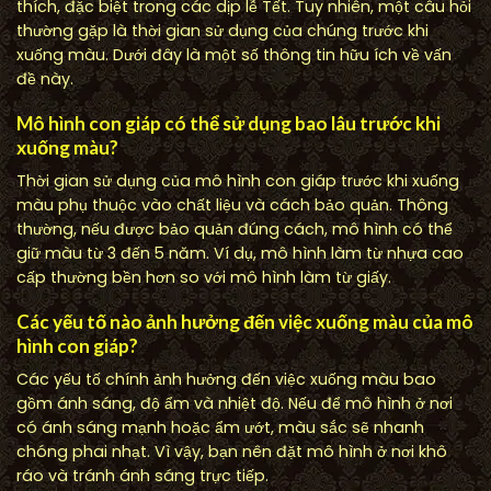
thích, đặc biệt trong các dịp lễ Tết. Tuy nhiên, một câu hỏi
thường gặp là thời gian sử dụng của chúng trước khi
xuống màu. Dưới đây là một số thông tin hữu ích về vấn
đề này.
Mô hình con giáp có thể sử dụng bao lâu trước khi
xuống màu?
Thời gian sử dụng của mô hình con giáp trước khi xuống
màu phụ thuộc vào chất liệu và cách bảo quản. Thông
thường, nếu được bảo quản đúng cách, mô hình có thể
giữ màu từ 3 đến 5 năm. Ví dụ, mô hình làm từ nhựa cao
cấp thường bền hơn so với mô hình làm từ giấy.
Các yếu tố nào ảnh hưởng đến việc xuống màu của mô
hình con giáp?
Các yếu tố chính ảnh hưởng đến việc xuống màu bao
gồm ánh sáng, độ ẩm và nhiệt độ. Nếu để mô hình ở nơi
có ánh sáng mạnh hoặc ẩm ướt, màu sắc sẽ nhanh
chóng phai nhạt. Vì vậy, bạn nên đặt mô hình ở nơi khô
ráo và tránh ánh sáng trực tiếp.