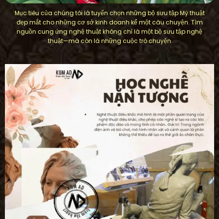
Mục tiêu của chúng tôi là tuyển chọn những bộ sưu tập Mỹ thuật
đẹp mắt cho những cơ sở kinh doanh kể một câu chuyện. Tìm
nguồn cung ứng nghệ thuật không chỉ là một bộ sưu tập nghệ
thuật—mà còn là những cuộc trò chuyện