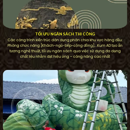
TỐI ƯU NGÂN SÁCH THI CÔNG
Các công trình kiến ​​trúc dân dụng phân chia khu vực hàng đầu:
Phòng chức năng [Khách-ngủ-bếp-cộng đồng];…Kum AD tạo ấn
tượng nghệ thuật, tối ưu ngân sách qua việc sử dụng đa dạng
chất liệu nhằm đạt hiệu ứng – công năng cao nhất