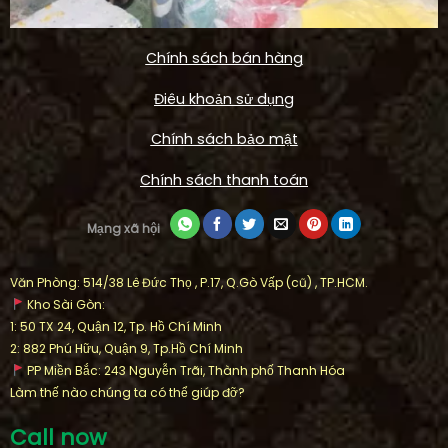
Chính sách bán hàng
Điêu khoản sử dụng
Chính sách bảo mật
Chính sách thanh toán
Mạng xã hội
Văn Phòng: 514/38 Lê Đức Thọ , P.17, Q.Gò Vấp (cũ) , TP.HCM.
Kho Sài Gòn:
1: 50 TX 24, Quận 12, Tp. Hồ Chí Minh
2: 882 Phú Hữu, Quận 9, Tp.Hồ Chí Minh
PP Miền Bắc: 243 Nguyễn Trãi, Thành phố Thanh Hóa
Làm thế nào chúng ta có thể giúp đỡ?
Call now