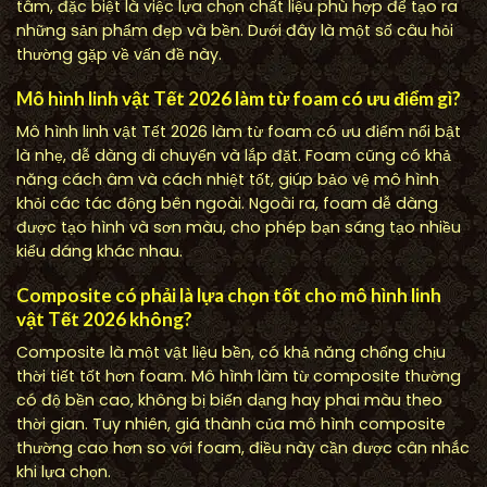
tâm, đặc biệt là việc lựa chọn chất liệu phù hợp để tạo ra
những sản phẩm đẹp và bền. Dưới đây là một số câu hỏi
thường gặp về vấn đề này.
Mô hình linh vật Tết 2026 làm từ foam có ưu điểm gì?
Mô hình linh vật Tết 2026 làm từ foam có ưu điểm nổi bật
là nhẹ, dễ dàng di chuyển và lắp đặt. Foam cũng có khả
năng cách âm và cách nhiệt tốt, giúp bảo vệ mô hình
khỏi các tác động bên ngoài. Ngoài ra, foam dễ dàng
được tạo hình và sơn màu, cho phép bạn sáng tạo nhiều
kiểu dáng khác nhau.
Composite có phải là lựa chọn tốt cho mô hình linh
vật Tết 2026 không?
Composite là một vật liệu bền, có khả năng chống chịu
thời tiết tốt hơn foam. Mô hình làm từ composite thường
có độ bền cao, không bị biến dạng hay phai màu theo
thời gian. Tuy nhiên, giá thành của mô hình composite
thường cao hơn so với foam, điều này cần được cân nhắc
khi lựa chọn.