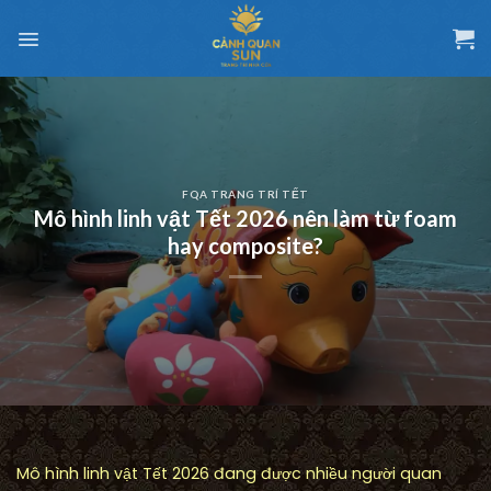
Chuyển
đến
nội
dung
FQA TRANG TRÍ TẾT
Mô hình linh vật Tết 2026 nên làm từ foam
hay composite?
Mô hình linh vật Tết 2026 đang được nhiều người quan