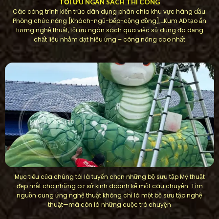
TỐI ƯU NGÂN SÁCH THI CÔNG
Các công trình kiến ​​trúc dân dụng phân chia khu vực hàng đầu:
Phòng chức năng [Khách-ngủ-bếp-cộng đồng];…Kum AD tạo ấn
tượng nghệ thuật, tối ưu ngân sách qua việc sử dụng đa dạng
chất liệu nhằm đạt hiệu ứng – công năng cao nhất
Mục tiêu của chúng tôi là tuyển chọn những bộ sưu tập Mỹ thuật
đẹp mắt cho những cơ sở kinh doanh kể một câu chuyện. Tìm
nguồn cung ứng nghệ thuật không chỉ là một bộ sưu tập nghệ
thuật—mà còn là những cuộc trò chuyện