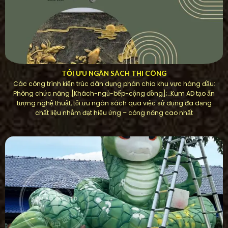
TỐI ƯU NGÂN SÁCH THI CÔNG
Các công trình kiến ​​trúc dân dụng phân chia khu vực hàng đầu:
Phòng chức năng [Khách-ngủ-bếp-cộng đồng];…Kum AD tạo ấn
tượng nghệ thuật, tối ưu ngân sách qua việc sử dụng đa dạng
chất liệu nhằm đạt hiệu ứng – công năng cao nhất