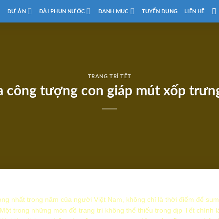
D
DỰ ÁN
ĐÀI PHUN NƯỚC
DANH MỤC
TUYỂN DỤNG
LIÊN HỆ
TRANG TRÍ TẾT
a công tượng con giáp mút xốp trưng
ọng nhất trong năm của người Việt Nam, không chỉ là thời điểm để sum
. Một trong những món đồ trang trí không thể thiếu trong dịp Tết chính