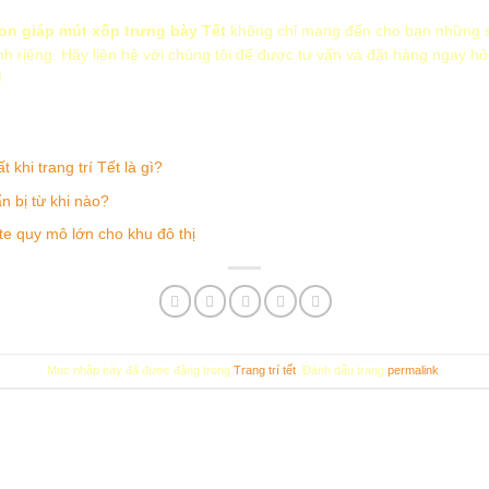
on giáp mút xốp trưng bày Tết
không chỉ mang đến cho bạn những 
nh riêng. Hãy liên hệ với chúng tôi để được tư vấn và đặt hàng ngay h
!
khi trang trí Tết là gì?
n bị từ khi nào?
e quy mô lớn cho khu đô thị
Mục nhập này đã được đăng trong
Trang trí tết
. Đánh dấu trang
permalink
.