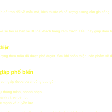
iếp để trao đổi về mẫu mã, kích thước và số lượng tượng cần gia công.
ết kế sẽ tạo ra bản vẽ 3D để khách hàng xem trước. Điều này giúp đảm
thiện
 tượng theo mẫu đã được phê duyệt. Sau khi hoàn thiện, sản phẩm sẽ đ
iáp phổ biến
g con giáp được ưa chuộng bao gồm:
sự thông minh, nhanh nhẹn.
mạnh và sự bền bỉ.
c mạnh và quyền lực.