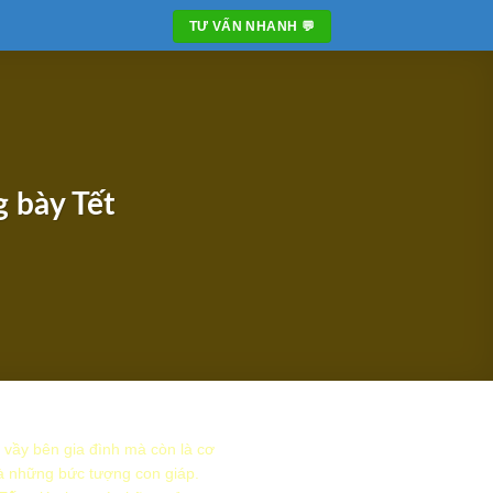
TƯ VẤN NHANH 💬
 bày Tết
 vầy bên gia đình mà còn là cơ
 là những bức tượng con giáp.