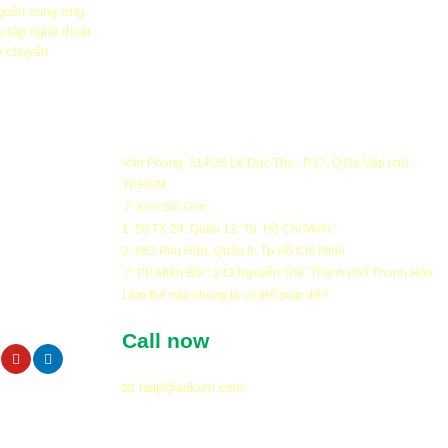
guồn cung ứng
u tập nghệ thuật
ò chuyện
Văn Phòng: 514/38 Lê Đức Thọ , P.17, Q.Gò Vấp (cũ) ,
TP.HCM.
ng
🚩 Kho Sài Gòn:
1: 50 TX 24, Quận 12, Tp. Hồ Chí Minh
ng
2: 882 Phú Hữu, Quận 9, Tp.Hồ Chí Minh
ật
🚩 PP Miền Bắc: 243 Nguyễn Trãi, Thành phố Thanh Hóa
FOUNTAIN
Làm thế nào chúng ta có thể giúp đỡ?
oán
Công trình Arwork Artistic
Call now
oa Daisy nổi
waterfall cảnh quan khu biệt t
se, Quận 2
Thạnh Mỹ Lợi, Cát Lái
📧 help@adkum.com