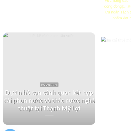
vực hàng đầu:
cộng đồng];…Ku
ưu ngân sách q
nhằm đạt h
FOUNTAIN
Dự án hồ cạn cảnh quan kết hợp
đài phun nước và thác nước nghệ
Dự án th
thuật tại Thạnh Mỹ Lợi
tại Kh