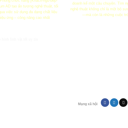
 Phòng chức năng [Khách-ngủ-bếp-
doanh kể một câu chuyện. Tìm n
m AD tạo ấn tượng nghệ thuật, tối
nghệ thuật không chỉ là một bộ sư
ua việc sử dụng đa dạng chất liệu
—mà còn là những cuộc tr
iệu ứng – công năng cao nhất
Chính sách bán hà
Điêu khoản sử dụ
Chính sách bảo m
Chính sách thanh t
FOUNTAIN
HOME
ác nước tường hiện đại
Tác phẩm phù điêu h
Mạng xã hội
u Dân Cư Hà Đô Villa
3D tại Daisy Hou