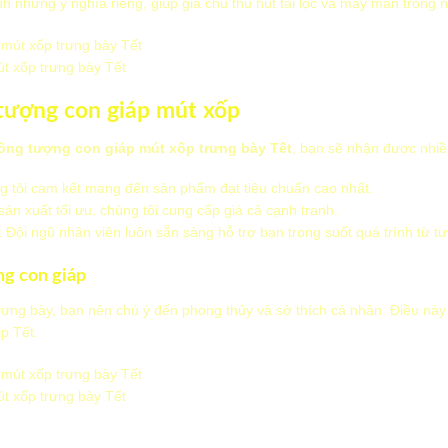
 những ý nghĩa riêng, giúp gia chủ thu hút tài lộc và may mắn trong 
t xốp trưng bày Tết
 tượng con giáp mút xốp
ông tượng con giáp mút xốp trưng bày Tết
, bạn sẽ nhận được nhiều
g tôi cam kết mang đến sản phẩm đạt tiêu chuẩn cao nhất.
 sản xuất tối ưu, chúng tôi cung cấp giá cả cạnh tranh.
: Đội ngũ nhân viên luôn sẵn sàng hỗ trợ bạn trong suốt quá trình từ t
ng con giáp
rưng bày, bạn nên chú ý đến phong thủy và sở thích cá nhân. Điều này
p Tết.
t xốp trưng bày Tết