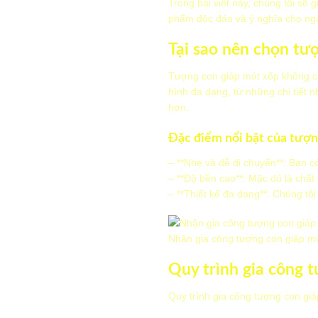
Trong bài viết này, chúng tôi sẽ g
phẩm độc đáo và ý nghĩa cho ngà
Tại sao nên chọn tư
Tượng con giáp mút xốp không ch
hình đa dạng, từ những chi tiết 
hơn.
Đặc điểm nổi bật của tượn
– **Nhẹ và dễ di chuyển**: Bạn c
– **Độ bền cao**: Mặc dù là chất
– **Thiết kế đa dạng**: Chúng tô
Nhận gia công tượng con giáp mú
Quy trình gia công 
Quy trình gia công tượng con gi