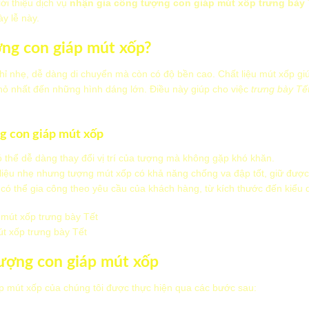
iới thiệu dịch vụ
nhận gia công tượng con giáp mút xốp trưng bày 
y lễ này.
ợng con giáp mút xốp?
ỉ nhẹ, dễ dàng di chuyển mà còn có độ bền cao. Chất liệu mút xốp gi
nhỏ nhất đến những hình dáng lớn. Điều này giúp cho việc
trưng bày Tế
g con giáp mút xốp
ó thể dễ dàng thay đổi vị trí của tượng mà không gặp khó khăn.
 liệu nhẹ nhưng tượng mút xốp có khả năng chống va đập tốt, giữ được
i có thể gia công theo yêu cầu của khách hàng, từ kích thước đến kiểu
t xốp trưng bày Tết
tượng con giáp mút xốp
áp mút xốp của chúng tôi được thực hiện qua các bước sau: