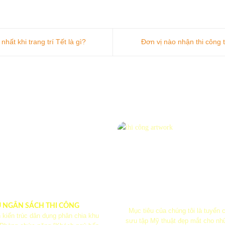
ất khi trang trí Tết là gì?
Đơn vị nào nhận thi công t
U NGÂN SÁCH THI CÔNG
Mục tiêu của chúng tôi là tuyển
 kiến ​​trúc dân dụng phân chia khu
sưu tập Mỹ thuật đẹp mắt cho nh