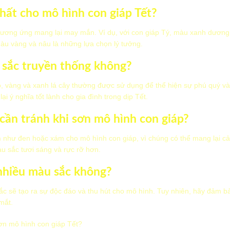
nhất cho mô hình con giáp Tết?
tương ứng mang lại may mắn. Ví dụ, với con giáp Tý, màu xanh dương
àu vàng và nâu là những lựa chọn lý tưởng.
 sắc truyền thống không?
ỏ, vàng và xanh lá cây thường được sử dụng để thể hiện sự phú quý 
i ý nghĩa tốt lành cho gia đình trong dịp Tết.
ần tránh khi sơn mô hình con giáp?
m như đen hoặc xám cho mô hình con giáp, vì chúng có thể mang lại 
 sắc tươi sáng và rực rỡ hơn.
 nhiều màu sắc không?
sắc sẽ tạo ra sự độc đáo và thu hút cho mô hình. Tuy nhiên, hãy đảm 
mắt.