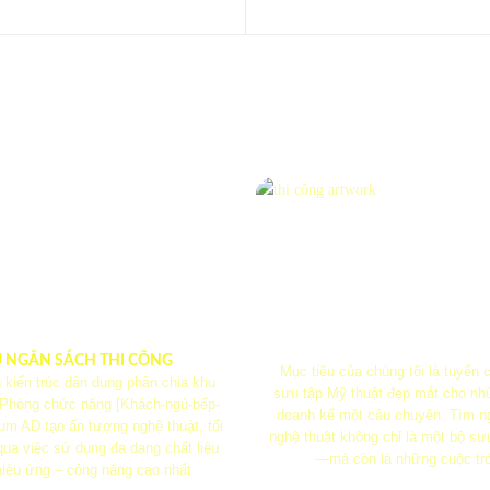
U NGÂN SÁCH THI CÔNG
Mục tiêu của chúng tôi là tuyển
 kiến ​​trúc dân dụng phân chia khu
sưu tập Mỹ thuật đẹp mắt cho nh
 Phòng chức năng [Khách-ngủ-bếp-
doanh kể một câu chuyện. Tìm n
m AD tạo ấn tượng nghệ thuật, tối
nghệ thuật không chỉ là một bộ sư
ua việc sử dụng đa dạng chất liệu
—mà còn là những cuộc tr
iệu ứng – công năng cao nhất