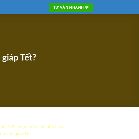
TƯ VẤN NHANH 💬
giáp Tết?
đình. Việc chọn màu sắc phù hợp
nh con giáp Tết.