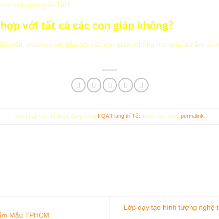
mô hình con giáp Tết?
hợp với tất cả các con giáp không?
hổ biến, phù hợp với hầu hết các con giáp. Chúng mang lại sự ấm áp 
Mục nhập này đã được đăng trong
FQA Trang trí Tết
. Đánh dấu trang
permalink
.
Lớp dạy tạo hình tượng nghệ t
hẩm Mẫu TPHCM