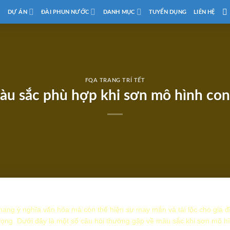
D
DỰ ÁN
ĐÀI PHUN NƯỚC
DANH MỤC
TUYỂN DỤNG
LIÊN HỆ
FQA TRANG TRÍ TẾT
u sắc phù hợp khi sơn mô hình con 
mang ý nghĩa văn hóa mà còn thể hiện sự may mắn và tài lộc cho gia 
rọng. Dưới đây là một số câu hỏi thường gặp về màu sắc khi sơn mô hì