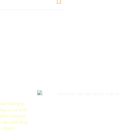
 chọn những bộ
ững cơ sở kinh
guồn cung ứng
u tập nghệ thuật
ò chuyện