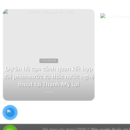
FOUNTAIN
Dự án hồ cạn cảnh quan kết hợp
đài phun nước và thác nước nghệ
Dự án th
thuật tại Thạnh Mỹ Lợi
tại Kh
Nội dung xây dựng [2009] ©
Bản quyền thuộc sở