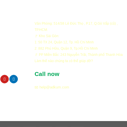
Văn Phòng: 514/38 Lê Đức Thọ , P.17, Q.Gò Vấp (cũ) ,
TP.HCM.
ng
🚩 Kho Sài Gòn:
1: 50 TX 24, Quận 12, Tp. Hồ Chí Minh
ng
2: 882 Phú Hữu, Quận 9, Tp.Hồ Chí Minh
ật
🚩 PP Miền Bắc: 243 Nguyễn Trãi, Thành phố Thanh Hóa
FOUNTAIN
Làm thế nào chúng ta có thể giúp đỡ?
oán
Công trình Arwork Artistic
Call now
oa Daisy nổi
waterfall cảnh quan khu biệt t
se, Quận 2
Thạnh Mỹ Lợi, Cát Lái
📧 help@adkum.com