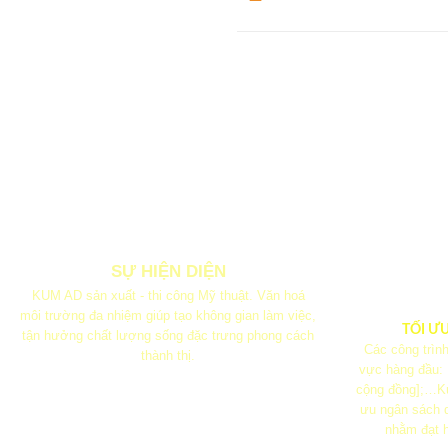
SỰ HIỆN DIỆN
KUM AD sản xuất - thi công Mỹ thuật. Văn hoá
môi trường đa nhiệm giúp tạo không gian làm việc,
TỐI Ư
tận hưởng chất lượng sống đặc trưng phong cách
Các công trình
thành thị.
vực hàng đầu:
cộng đồng];…Ku
ưu ngân sách q
nhằm đạt h