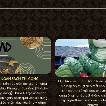
U NGÂN SÁCH THI CÔNG
Mục tiêu của chúng tôi là tuyển
h kiến ​​trúc dân dụng phân chia
sưu tập Mỹ thuật đẹp mắt cho
 đầu: Phòng chức năng [Khách-
kinh doanh kể một câu chuyệ
g đồng];…Kum AD tạo ấn tượng
cung ứng nghệ thuật không chỉ
ối ưu ngân sách qua việc sử dụng
tập nghệ thuật—mà còn là nh
 liệu nhằm đạt hiệu ứng – công
chuyện