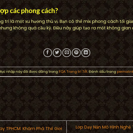
hợp các phong cách?
 trí là một xu hướng thú vị. Bạn có thể mix phong cách tối gi
hưng không quá cầu kỳ. Điều này giúp tạo ra một không gian
Mục nhập này đã được đăng trong
FQA Trang trí Tết
. Đánh dấu trang
permalin
Lớp Dạy Nặn Mô Hình Nghệ
ay TPHCM: Khám Phá Thế Giới