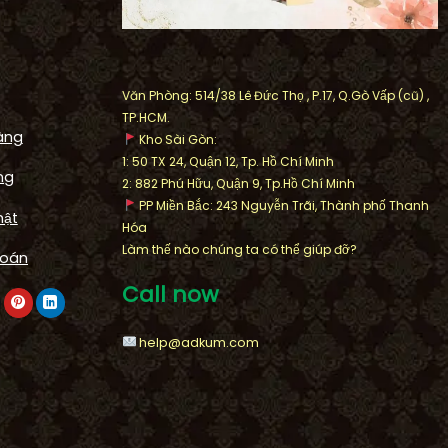
Văn Phòng: 514/38 Lê Đức Thọ , P.17, Q.Gò Vấp (cũ) ,
TP.HCM.
àng
Kho Sài Gòn:
1: 50 TX 24, Quận 12, Tp. Hồ Chí Minh
ng
2: 882 Phú Hữu, Quận 9, Tp.Hồ Chí Minh
PP Miền Bắc: 243 Nguyễn Trãi, Thành phố Thanh
mật
Hóa
FOUNTAIN
Làm thế nào chúng ta có thể giúp đỡ?
k Artistic
Thi Công Lu Nước Phong Thủ
toán
 khu biệt thự
Cao 1,5m Khu Biệt Thự
Call now
Cát Lái
Sunflower Villa
help@adkum.com