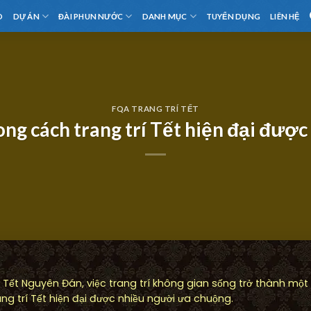
D
DỰ ÁN
ĐÀI PHUN NƯỚC
DANH MỤC
TUYỂN DỤNG
LIÊN HỆ
FQA TRANG TRÍ TẾT
g cách trang trí Tết hiện đại đượ
 Tết Nguyên Đán, việc trang trí không gian sống trở thành một 
g trí Tết hiện đại được nhiều người ưa chuộng.