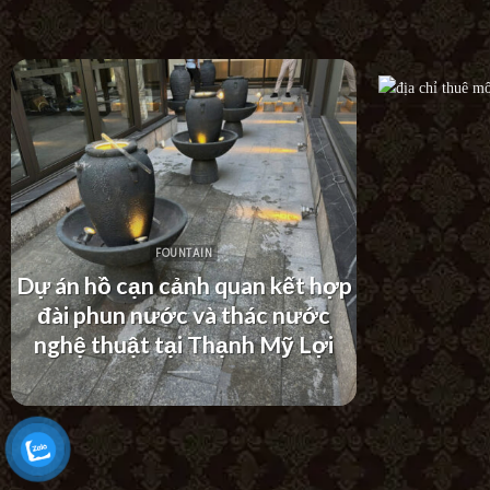
FOUNTAIN
Dự án thác nước tường hiện đại
Tác phẩm
tại Khu Dân Cư Hà Đô Villa
3D tại