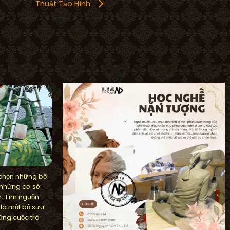
Thuật Tạo Hình
 chọn những bộ
 những cơ sở
n. Tìm nguồn
 là một bộ sưu
ững cuộc trò