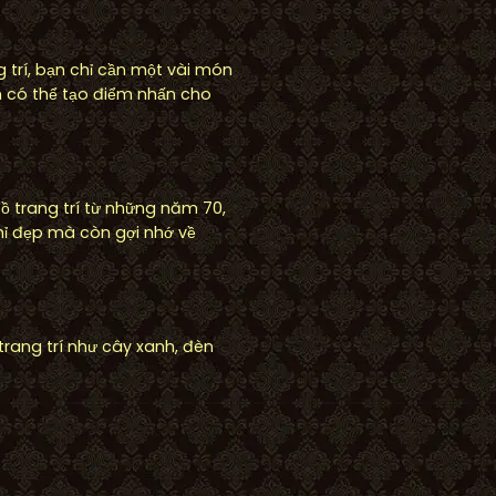
g trí, bạn chỉ cần một vài món
n có thể tạo điểm nhấn cho
 trang trí từ những năm 70,
hỉ đẹp mà còn gợi nhớ về
rang trí như cây xanh, đèn