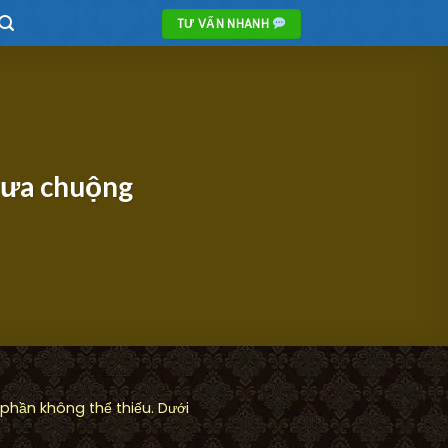
TƯ VẤN NHANH
c ưa chuộng
phần không thể thiếu. Dưới