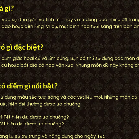
à gì?
 vào sự đơn giản và tinh tế. Thay vì sử dụng quá nhiều đồ tran
đào hoặc đèn lồng. Ví dụ, một bình hoa tươi sáng trên bàn ă
ó gì đặc biệt?
 cảm giác hoài cổ và ấm cúng. Bạn có thể sử dụng các món đồ
h cũ hoặc bát đĩa có hoa văn xưa. Những món đồ này không c
có điểm gì nổi bật?
ử dụng màu sắc tươi sáng và các vật liệu mới. Những món đồ t
uật hiện đại thường được ưa chuộng.
Tết hiện đại được ưa chuộng?
ang lại sự trẻ trung và năng động cho ngày Tết.