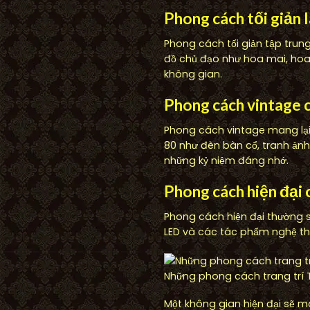
Phong cách tối giản l
Phong cách tối giản tập trung
đồ chủ đạo như hoa mai, hoa 
không gian.
Phong cách vintage c
Phong cách vintage mang lại
80 như đèn bàn cổ, tranh ản
những kỷ niệm đáng nhớ.
Phong cách hiện đại 
Phong cách hiện đại thường s
LED và các tác phẩm nghệ th
Những phong cách trang trí 
Một không gian hiện đại sẽ m