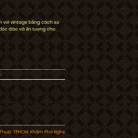
ản với vintage bằng cách sử
 độc đáo và ấn tượng cho
k
.
 Thuật TPHCM: Khám Phá Nghệ