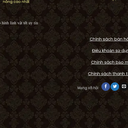
năng cao nhất
Chính sách bán h
Điêu khoản sử dụ
Chính sách bảo 
FOUNTAIN
Công trình Arwor
Chính sách thanh 
HOME
 phù điêu hoa Daisy nổi
waterfall cảnh quan
Mạng xã hội
 Daisy House, Quận 2
Thạnh Mỹ Lợi, 