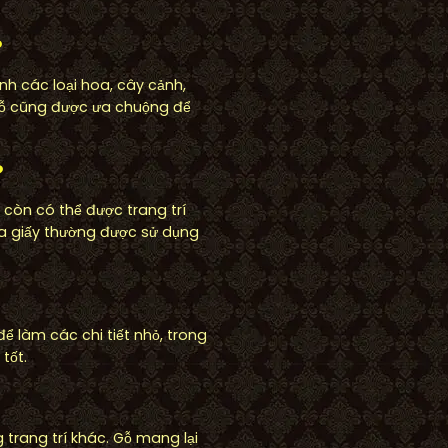
?
nh các loại hoa, cây cảnh,
gỗ cũng được ưa chuộng để
?
y còn có thể được trang trí
oa giấy thường được sử dụng
 làm các chi tiết nhỏ, trong
tốt.
trang trí khác. Gỗ mang lại