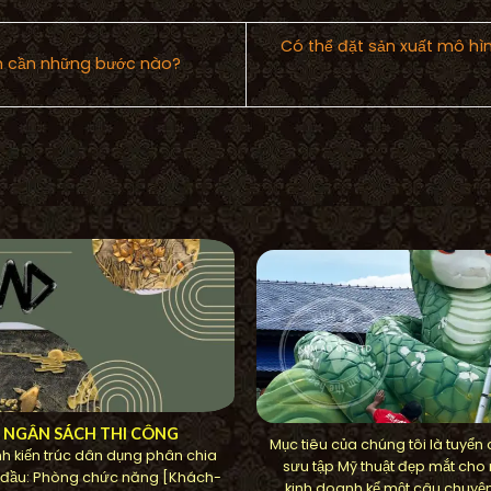
Có thể đặt sản xuất mô hìn
ện cần những bước nào?
U NGÂN SÁCH THI CÔNG
Mục tiêu của chúng tôi là tuyển
h kiến ​​trúc dân dụng phân chia
sưu tập Mỹ thuật đẹp mắt cho
 đầu: Phòng chức năng [Khách-
kinh doanh kể một câu chuyệ