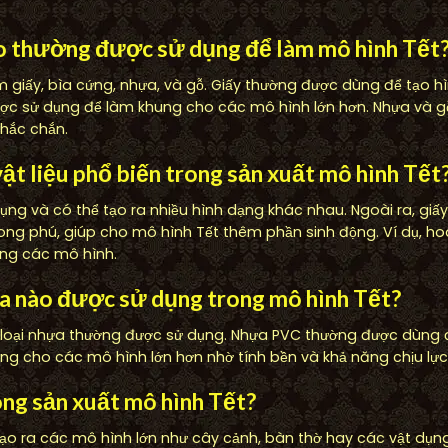
ào thường được sử dụng để làm mô hình Tết
m giấy, bìa cứng, nhựa, và gỗ. Giấy thường được dùng để tạo hì
ược sử dụng để làm khung cho các mô hình lớn hơn. Nhựa và 
chắc chắn.
à vật liệu phổ biến trong sản xuất mô hình Tết
ử dụng và có thể tạo ra nhiều hình dạng khác nhau. Ngoài ra, giấ
ong phú, giúp cho mô hình Tết thêm phần sinh động. Ví dụ, h
ng các mô hình.
ựa nào được sử dụng trong mô hình Tết?
loại nhựa thường được sử dụng. Nhựa PVC thường được dùng để
g cho các mô hình lớn hơn nhờ tính bền và khả năng chịu lực 
rong sản xuất mô hình Tết?
o ra các mô hình lớn như cây cảnh, bàn thờ hay các vật dụng 