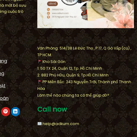
 là một bộ sưu
ững cuộc trò
Văn Phòng: 514/38 Lê Đức Thọ , P.17, Q.Gò Vấp (cũ) ,
TP.HCM.
àng
Kho Sài Gòn:
1: 50 TX 24, Quận 12, Tp. Hồ Chí Minh
ng
2: 882 Phú Hữu, Quận 9, Tp.Hồ Chí Minh
PP Miền Bắc: 243 Nguyễn Trãi, Thành phố Thanh
mật
Hóa
FOUNTAIN
Làm thế nào chúng ta có thể giúp đỡ?
k Artistic
Thi Công Lu Nước Phong Thủ
toán
 khu biệt thự
Cao 1,5m Khu Biệt Thự
Call now
Cát Lái
Sunflower Villa
help@adkum.com