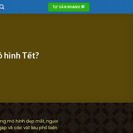
TƯ VẤN NHANH
ô hình Tết?
hững mô hình đẹp mắt, người
ặp về các vật liệu phổ biến