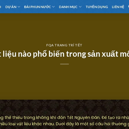
D
DỰ ÁN
ĐÀI PHUN NƯỚC
DANH MỤC
TUYỂN DỤNG
LIÊN HỆ
FQA TRANG TRÍ TẾT
liệu nào phổ biến trong sản xuất m
g thể thiếu trong không khí đón Tết Nguyên Đán. Để tạo ra n
u loại vật liệu khác nhau. Dưới đây là một số câu hỏi thường g