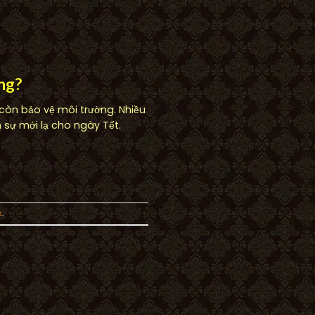
ông?
à còn bảo vệ môi trường. Nhiều
 sự mới lạ cho ngày Tết.
k
.