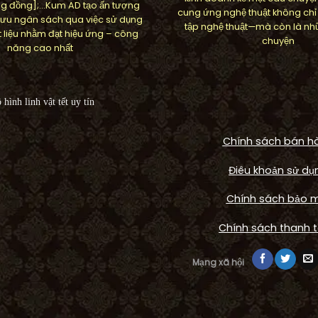
g đồng];…Kum AD tạo ấn tượng
cung ứng nghệ thuật không chỉ
ối ưu ngân sách qua việc sử dụng
tập nghệ thuật—mà còn là nh
 liệu nhằm đạt hiệu ứng – công
chuyện
năng cao nhất
Chính sách bán h
Điêu khoản sử dụ
Chính sách bảo 
FOUNTAIN
Công trình Arwor
Chính sách thanh 
HOME
 phù điêu hoa Daisy nổi
waterfall cảnh quan
Mạng xã hội
 Daisy House, Quận 2
Thạnh Mỹ Lợi, 