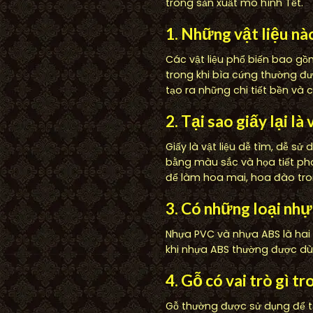
trong sản xuất mô hình Tết.
1. Những vật liệu n
Các vật liệu phổ biến bao gồ
trong khi bìa cứng thường đ
tạo ra những chi tiết bền và 
2. Tại sao giấy lại l
Giấy là vật liệu dễ tìm, dễ s
bằng màu sắc và họa tiết ph
để làm hoa mai, hoa đào tro
3. Có những loại nh
Nhựa PVC và nhựa ABS là hai 
khi nhựa ABS thường được dùn
4. Gỗ có vai trò gì t
Gỗ thường được sử dụng để tạ