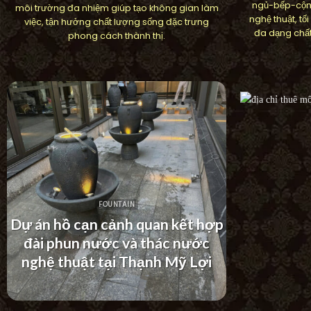
ngủ-bếp-cộn
môi trường đa nhiệm giúp tạo không gian làm
nghệ thuật, t
việc, tận hưởng chất lượng sống đặc trưng
đa dạng chất
phong cách thành thị.
FOUNTAIN
Dự án thác nước tường hiện đại
Tác phẩm
tại Khu Dân Cư Hà Đô Villa
3D tại