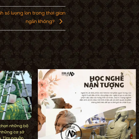
h số lượng lớn trong thời gian
ngắn không?
 chọn những bộ
 những cơ sở
n. Tìm nguồn