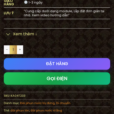
GIAO
1-3 ngày
HÀNG
“Cung cấp dưới dạng module, Lắp đặt đơn giản tại
LƯU Ý
nhà. Xem video hướng dẫn”
Xem thêm ↓
Đài nước 4 tầng trang trí KA04T Kum Sanly số lượng
ĐẶT HÀNG
GỌI ĐIỆN
SKU:
KA04T233
Danh mục:
Đài phun nước trụ đứng
,
Di chuyển
Thẻ:
đài phun lớn
,
đài phun nước 4 tầng