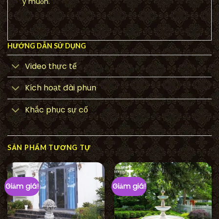
ý muốn.
HƯỚNG DẪN SỬ DỤNG
Video thực tế
Kích hoạt đài phun
Khắc phục sự cố
SẢN PHẨM TƯƠNG TỰ
Giảm giá!
Giảm giá!