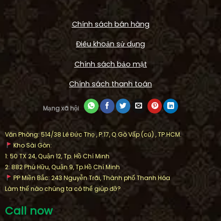
Chính sách bán hàng
Điêu khoản sử dụng
Chính sách bảo mật
Chính sách thanh toán
Mạng xã hội
Văn Phòng: 514/38 Lê Đức Thọ , P.17, Q.Gò Vấp (cũ) , TP.HCM.
Kho Sài Gòn:
1: 50 TX 24, Quận 12, Tp. Hồ Chí Minh
2: 882 Phú Hữu, Quận 9, Tp.Hồ Chí Minh
PP Miền Bắc: 243 Nguyễn Trãi, Thành phố Thanh Hóa
Làm thế nào chúng ta có thể giúp đỡ?
Call now