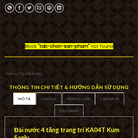
Block
"tab-chon-san-pham"
not found
MÔ TẢ
THÔNG TIN BỔ SUNG
THÔNG TIN CHI TIẾT & HƯỚNG DẪN SỬ DỤNG
MÔ TẢ
MODULE
HƯỚNG DẪN
VẬN HÀNH
BẢO HÀNH
Đài nước 4 tầng trang trí KA04T Kum
Sanly