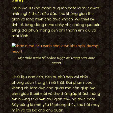
Đài nước 4 tầng trang trí quán cafe là một điểm
nhấn nghệ thuật độc đáo, tạo không gian thư
giãn và lãng mạn cho thực khách. Với thiết kế
tinh tế, từng dòng nước chảy nhẹ nhàng qua bốn
tầng, đài phun mang đến âm thanh êm dịu và
mát lành.
Một thác nước tiểu cảnh tuyệt vời trong sân vườn
resort.
Chất liệu cao cấp, bền bỉ, phù hợp với nhiều
phong cách trang trí nội thất. Đài phun nước
không chỉ làm đẹp cho quán mà còn giúp tạo
cảm giác thoải mái và thư thái, giúp khách hàng
tận hưởng trọn vẹn thời gian thưởng thức cafe.
Đây cũng là một yếu tố phong thủy, thu hút may
mắn và tài lộc cho chủ quán.