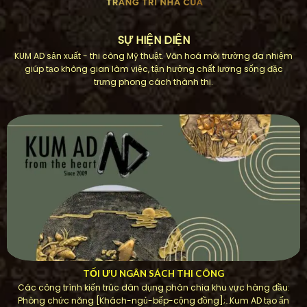
SỰ HIỆN DIỆN
KUM AD sản xuất - thi công Mỹ thuật. Văn hoá môi trường đa nhiệm
giúp tạo không gian làm việc, tận hưởng chất lượng sống đặc
trưng phong cách thành thị.
TỐI ƯU NGÂN SÁCH THI CÔNG
Các công trình kiến ​​trúc dân dụng phân chia khu vực hàng đầu:
Phòng chức năng [Khách-ngủ-bếp-cộng đồng];…Kum AD tạo ấn