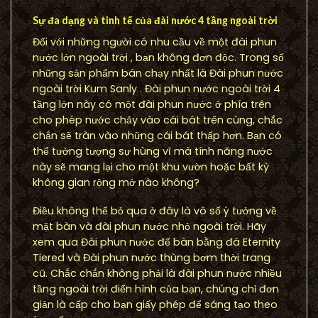
Sự đa dạng và tinh tế của đài nước 4 tầng ngoài trời
Đối với những người có nhu cầu về một đài phun
nước lớn ngoài trời , bạn không đơn độc. Trong số
những sản phẩm bán chạy nhất là Đài phun nước
ngoài trời Kum Sanly . Đài phun nước ngoài trời 4
tầng lớn này có một đài phun nước ở phía trên
cho phép nước chảy vào cái bát trên cùng, chắc
chắn sẽ tràn vào những cái bát thấp hơn. Bạn có
thể tưởng tượng sự hùng vĩ mà tính năng nước
này sẽ mang lại cho một khu vườn hoặc bất kỳ
không gian rộng mở nào không?
Điều không thể bỏ qua ở đây là vô số ý tưởng về
mặt bàn và đài phun nước nhỏ ngoài trời. Hãy
xem qua Đài phun nước để bàn bằng đá Eternity
Tiered và Đài phun nước thùng bơm thời trang
cũ. Chắc chắn không phải là đài phun nước nhiều
tầng ngoài trời điển hình của bạn, chúng chỉ đơn
giản là cấp cho bạn giấy phép để sáng tạo theo