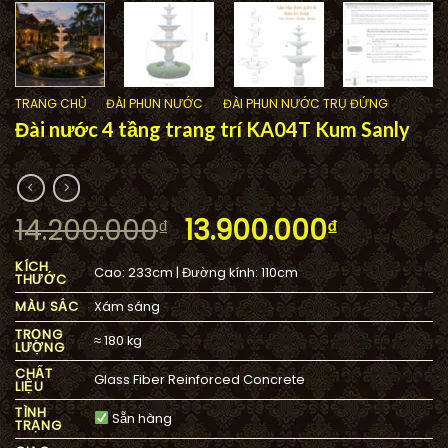
TRANG CHỦ
/
ĐÀI PHUN NƯỚC
/
ĐÀI PHUN NƯỚC TRỤ ĐỨNG
Đài nước 4 tầng trang trí KA04T Kum Sanly
Giá
Giá
14.200.000
13.900.000
₫
₫
gốc
hiện
KÍCH
Cao: 233cm | Đường kính: 110cm
là:
tại
THƯỚC
14.200.000₫.
là:
MÀU SẮC
Xám sáng
13.900.0
TRỌNG
≈ 180 kg
LƯỢNG
CHẤT
Glass Fiber Reinforced Concrete
LIỆU
TÌNH
Sẵn hàng
TRẠNG