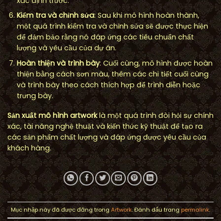
xác định trước.
Kiểm tra và chỉnh sửa
: Sau khi mô hình hoàn thành,
một quá trình kiểm tra và chỉnh sửa sẽ được thực hiện
để đảm bảo rằng nó đáp ứng các tiêu chuẩn chất
lượng và yêu cầu của dự án.
Hoàn thiện và trình bày
: Cuối cùng, mô hình được hoàn
thiện bằng cách sơn màu, thêm các chi tiết cuối cùng
và trình bày theo cách thích hợp để trình diễn hoặc
trưng bày.
Sản xuất mô hình artwork
là một quá trình đòi hỏi sự chính
xác, tài năng nghệ thuật và kiến thức kỹ thuật để tạo ra
các sản phẩm chất lượng và đáp ứng được yêu cầu của
khách hàng.
Mục nhập này đã được đăng trong
Artwork
. Đánh dấu trang
permalink
.