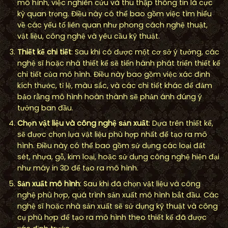
mô hình, việc nghiên cứu và thu thập thông tin là cực
kỳ quan trọng. Điều này có thể bao gồm việc tìm hiểu
về các yếu tố liên quan như phong cách nghệ thuật,
vật liệu, công nghệ và yêu cầu kỹ thuật.
Thiết kế chi tiết
: Sau khi có được một cơ sở ý tưởng, các
nghệ sĩ hoặc nhà thiết kế sẽ tiến hành phát triển thiết kế
chi tiết của mô hình. Điều này bao gồm việc xác định
kích thước, tỉ lệ, màu sắc, và các chi tiết khác để đảm
bảo rằng mô hình hoàn thành sẽ phản ánh đúng ý
tưởng ban đầu.
Chọn vật liệu và công nghệ sản xuất
: Dựa trên thiết kế,
sẽ được chọn lựa vật liệu phù hợp nhất để tạo ra mô
hình. Điều này có thể bao gồm sử dụng các loại đất
sét, nhựa, gỗ, kim loại, hoặc sử dụng công nghệ hiện đại
như máy in 3D để tạo ra mô hình.
Sản xuất mô hình
: Sau khi đã chọn vật liệu và công
nghệ phù hợp, quá trình sản xuất mô hình bắt đầu. Các
nghệ sĩ hoặc nhà sản xuất sẽ sử dụng kỹ thuật và công
cụ phù hợp để tạo ra mô hình theo thiết kế đã được