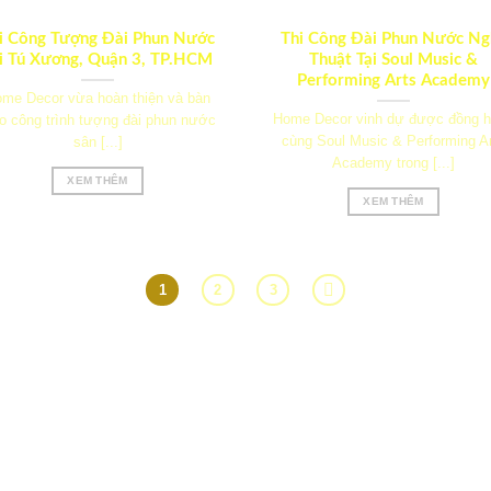
i Công Tượng Đài Phun Nước
Thi Công Đài Phun Nước Ng
i Tú Xương, Quận 3, TP.HCM
Thuật Tại Soul Music &
Performing Arts Academy
me Decor vừa hoàn thiện và bàn
Home Decor vinh dự được đồng 
o công trình tượng đài phun nước
cùng Soul Music & Performing A
sân [...]
Academy trong [...]
XEM THÊM
XEM THÊM
1
2
3