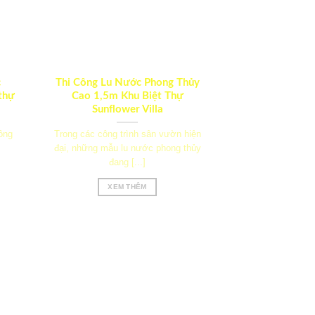
c
Thi Công Lu Nước Phong Thủy
 thự
Cao 1,5m Khu Biệt Thự
Sunflower Villa
ông
Trong các công trình sân vườn hiện
đại, những mẫu lu nước phong thủy
đang [...]
XEM THÊM