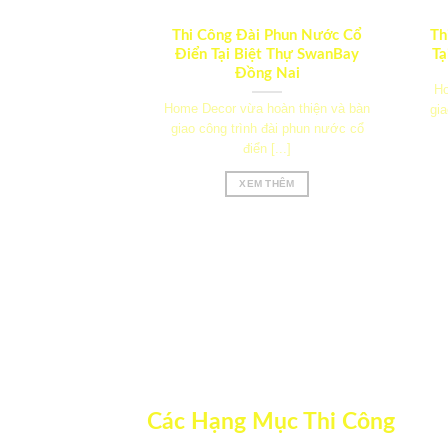
Thi Công Đài Phun Nước Cổ
Th
Điển Tại Biệt Thự SwanBay
Tạ
Đồng Nai
Ho
Home Decor vừa hoàn thiện và bàn
gia
giao công trình đài phun nước cổ
điển [...]
XEM THÊM
Các Hạng Mục Thi Công