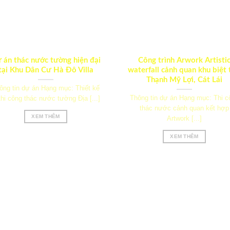
 án thác nước tường hiện đại
Công trình Arwork Artisti
tại Khu Dân Cư Hà Đô Villa
waterfall cảnh quan khu biệt
Thạnh Mỹ Lợi, Cát Lái
ông tin dự án Hạng mục: Thiết kế
Thông tin dự án Hạng mục: Thi c
thi công thác nước tường Địa [...]
thác nước cảnh quan kết hợp
XEM THÊM
Artwork [...]
XEM THÊM