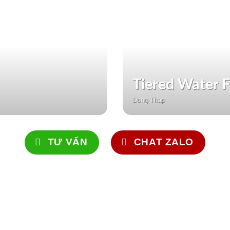
Tiered Water 
Dong Thap
TƯ VẤN
CHAT ZALO