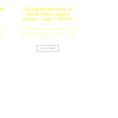
hệ
Thi Công Đài Phun Nước Tại
Zahrah Coffee Lounge &
Rooftop – Quận 1, TP.HCM
hành
Home Decor vừa hoàn thiện và bàn
rts
giao công trình đài phun nước trang
trí [...]
XEM THÊM