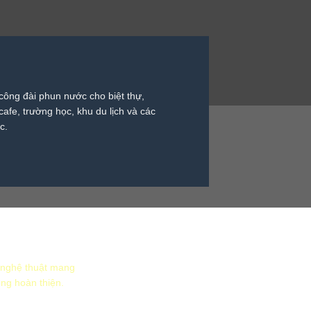
công đài phun nước cho biệt thự,
afe, trường học, khu du lịch và các
c.
 nghệ thuật mang
ông hoàn thiện.