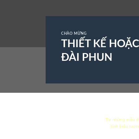
CHÀO MỪNG
THIẾT KẾ HOẶ
ĐÀI PHUN
Từ những mẫu đà
tính biểu tượn