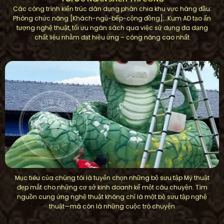
Các công trình kiến ​​trúc dân dụng phân chia khu vực hàng đầu:
Phòng chức năng [Khách-ngủ-bếp-cộng đồng];…Kum AD tạo ấn
tượng nghệ thuật, tối ưu ngân sách qua việc sử dụng đa dạng
chất liệu nhằm đạt hiệu ứng – công năng cao nhất
Mục tiêu của chúng tôi là tuyển chọn những bộ sưu tập Mỹ thuật
đẹp mắt cho những cơ sở kinh doanh kể một câu chuyện. Tìm
nguồn cung ứng nghệ thuật không chỉ là một bộ sưu tập nghệ
thuật—mà còn là những cuộc trò chuyện