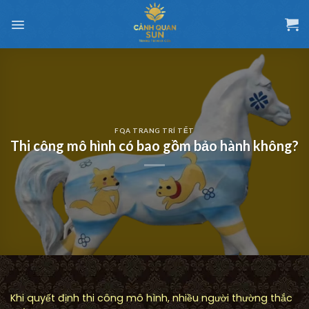
Chuyển
đến
nội
dung
FQA TRANG TRÍ TẾT
Thi công mô hình có bao gồm bảo hành không?
Khi quyết định thi công mô hình, nhiều người thường thắc