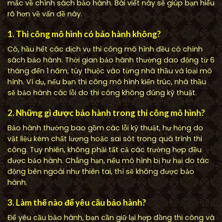
mắc về chính sách bảo hành. Bài viết này sẽ giúp bạn hiểu
rõ hơn về vấn đề này.
1. Thi công mô hình có bảo hành không?
Có, hầu hết các dịch vụ thi công mô hình đều có chính
sách bảo hành. Thời gian bảo hành thường dao động từ 6
tháng đến 1 năm, tùy thuộc vào từng nhà thầu và loại mô
hình. Ví dụ, nếu bạn thi công mô hình kiến trúc, nhà thầu
sẽ bảo hành các lỗi do thi công không đúng kỹ thuật.
2. Những gì được bảo hành trong thi công mô hình?
Bảo hành thường bao gồm các lỗi kỹ thuật, hư hỏng do
vật liệu kém chất lượng hoặc sai sót trong quá trình thi
công. Tuy nhiên, không phải tất cả các trường hợp đều
được bảo hành. Chẳng hạn, nếu mô hình bị hư hại do tác
động bên ngoài như thiên tai, thì sẽ không được bảo
hành.
3. Làm thế nào để yêu cầu bảo hành?
Để yêu cầu bảo hành, bạn cần giữ lại hợp đồng thi công và