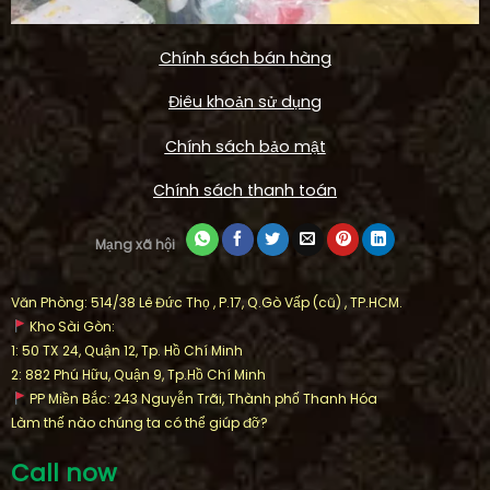
Chính sách bán hàng
Điêu khoản sử dụng
Chính sách bảo mật
Chính sách thanh toán
Mạng xã hội
Văn Phòng: 514/38 Lê Đức Thọ , P.17, Q.Gò Vấp (cũ) , TP.HCM.
Kho Sài Gòn:
1: 50 TX 24, Quận 12, Tp. Hồ Chí Minh
2: 882 Phú Hữu, Quận 9, Tp.Hồ Chí Minh
PP Miền Bắc: 243 Nguyễn Trãi, Thành phố Thanh Hóa
Làm thế nào chúng ta có thể giúp đỡ?
Call now