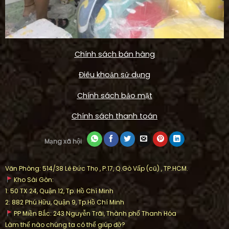
Chính sách bán hàng
Điêu khoản sử dụng
Chính sách bảo mật
Chính sách thanh toán
Mạng xã hội
Văn Phòng: 514/38 Lê Đức Thọ , P.17, Q.Gò Vấp (cũ) , TP.HCM.
Kho Sài Gòn:
1: 50 TX 24, Quận 12, Tp. Hồ Chí Minh
2: 882 Phú Hữu, Quận 9, Tp.Hồ Chí Minh
PP Miền Bắc: 243 Nguyễn Trãi, Thành phố Thanh Hóa
Làm thế nào chúng ta có thể giúp đỡ?