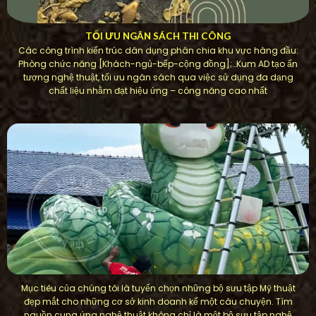
TỐI ƯU NGÂN SÁCH THI CÔNG
Các công trình kiến ​​trúc dân dụng phân chia khu vực hàng đầu:
Phòng chức năng [Khách-ngủ-bếp-cộng đồng];…Kum AD tạo ấn
tượng nghệ thuật, tối ưu ngân sách qua việc sử dụng đa dạng
chất liệu nhằm đạt hiệu ứng – công năng cao nhất
Mục tiêu của chúng tôi là tuyển chọn những bộ sưu tập Mỹ thuật
đẹp mắt cho những cơ sở kinh doanh kể một câu chuyện. Tìm
nguồn cung ứng nghệ thuật không chỉ là một bộ sưu tập nghệ