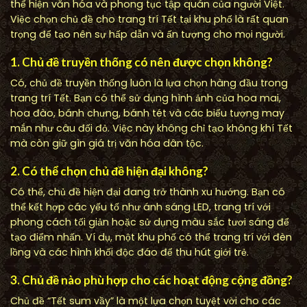
thể hiện văn hóa và phong tục tập quán của người Việt.
Việc chọn chủ đề cho trang trí Tết tại khu phố là rất quan
trọng để tạo nên sự hấp dẫn và ấn tượng cho mọi người.
1. Chủ đề truyền thống có nên được chọn không?
Có, chủ đề truyền thống luôn là lựa chọn hàng đầu trong
trang trí Tết. Bạn có thể sử dụng hình ảnh của hoa mai,
hoa đào, bánh chưng, bánh tét và các biểu tượng may
mắn như câu đối đỏ. Việc này không chỉ tạo không khí Tết
mà còn giữ gìn giá trị văn hóa dân tộc.
2. Có thể chọn chủ đề hiện đại không?
Có thể, chủ đề hiện đại đang trở thành xu hướng. Bạn có
thể kết hợp các yếu tố như ánh sáng LED, trang trí với
phong cách tối giản hoặc sử dụng màu sắc tươi sáng để
tạo điểm nhấn. Ví dụ, một khu phố có thể trang trí với đèn
lồng và các hình khối độc đáo để thu hút giới trẻ.
3. Chủ đề nào phù hợp cho các hoạt động cộng đồng?
Chủ đề “Tết sum vầy” là một lựa chọn tuyệt vời cho các