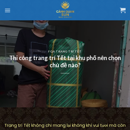
Chuyển
đến
nội
dung
FQA TRANG TRÍ TẾT
Thi công trang trí Tết tại khu phố nên chọn
chủ đề nào?
Trang trí Tết không chỉ mang lại không khí vui tươi mà còn