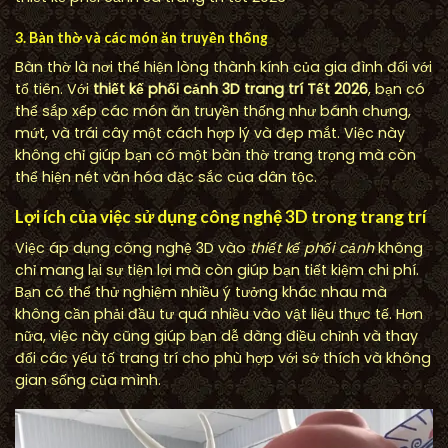
3. Bàn thờ và các món ăn truyền thống
Bàn thờ là nơi thể hiện lòng thành kính của gia đình đối với
tổ tiên. Với
thiết kế phối cảnh 3D trang trí Tết 2026
, bạn có
thể sắp xếp các món ăn truyền thống như bánh chưng,
mứt, và trái cây một cách hợp lý và đẹp mắt. Việc này
không chỉ giúp bạn có một bàn thờ trang trọng mà còn
thể hiện nét văn hóa đặc sắc của dân tộc.
Lợi ích của việc sử dụng công nghệ 3D trong trang trí
Việc áp dụng công nghệ 3D vào
thiết kế phối cảnh
không
chỉ mang lại sự tiện lợi mà còn giúp bạn tiết kiệm chi phí.
Bạn có thể thử nghiệm nhiều ý tưởng khác nhau mà
không cần phải đầu tư quá nhiều vào vật liệu thực tế. Hơn
nữa, việc này cũng giúp bạn dễ dàng điều chỉnh và thay
đổi các yếu tố trang trí cho phù hợp với sở thích và không
gian sống của mình.