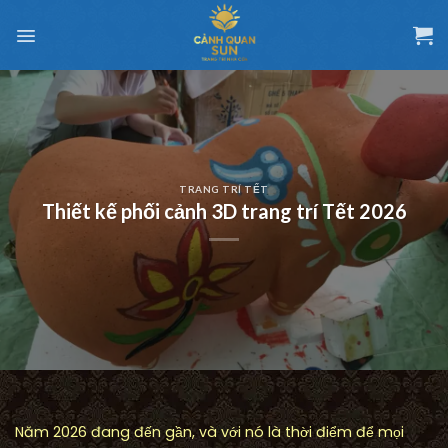
Chuyển
đến
nội
dung
TRANG TRÍ TẾT
Thiết kế phối cảnh 3D trang trí Tết 2026
Năm 2026 đang đến gần, và với nó là thời điểm để mọi