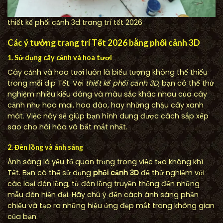
thiết kế phối cảnh 3d trang trí tết 2026
Các ý tưởng trang trí Tết 2026 bằng phối cảnh 3D
1. Sử dụng cây cảnh và hoa tươi
Cây cảnh và hoa tươi luôn là biểu tượng không thể thiếu
trong mỗi dịp Tết. Với
thiết kế phối cảnh 3D
, bạn có thể thử
nghiệm nhiều kiểu dáng và màu sắc khác nhau của cây
cảnh như hoa mai, hoa đào, hay những chậu cây xanh
mát. Việc này sẽ giúp bạn hình dung được cách sắp xếp
sao cho hài hòa và bắt mắt nhất.
2. Đèn lồng và ánh sáng
Ánh sáng là yếu tố quan trọng trong việc tạo không khí
Tết. Bạn có thể sử dụng
phối cảnh 3D
để thử nghiệm với
các loại đèn lồng, từ đèn lồng truyền thống đến những
mẫu đèn hiện đại. Hãy chú ý đến cách ánh sáng phản
chiếu và tạo ra những hiệu ứng đẹp mắt trong không gian
của bạn.