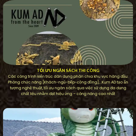
TỐI ƯU NGÂN SÁCH THI CÔNG
Các công trình kiến ​​trúc dân dụng phân chia khu vực hàng đầu:
Phòng chức năng [Khách-ngủ-bếp-cộng đồng];…Kum AD tạo ấn
tượng nghệ thuật, tối ưu ngân sách qua việc sử dụng đa dạng
chất liệu nhằm đạt hiệu ứng – công năng cao nhất