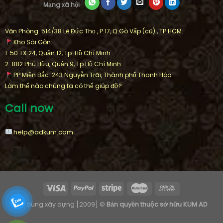
Mạng xã hội
Văn Phòng: 514/38 Lê Đức Thọ , P.17, Q.Gò Vấp (cũ) , TP.HCM.
Kho Sài Gòn:
1: 50 TX 24, Quận 12, Tp. Hồ Chí Minh
2: 882 Phú Hữu, Quận 9, Tp.Hồ Chí Minh
PP Miền Bắc: 243 Nguyễn Trãi, Thành phố Thanh Hóa
Làm thế nào chúng ta có thể giúp đỡ?
Call now
help@adkum.com
Nội dung xây dựng [2009] ©
Bản quyền thuộc sở hữu KUM AD