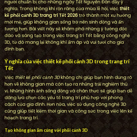
người chuẩn bị cho những ngày Tết Nguyên Đán đầy ý
nghĩa. Trong không khí rộn ràng của mùa lễ hội, việc
thiết
kế phối cảnh 3D trang trí Tết 2026
trở thành một xu hướng
mới mẻ, giúp không gian sống trở nên sinh động và ấn
tượng hơn. Bài viết này sẽ khám phá những ý tưởng độc
đáo và sáng tạo trong việc trang trí Tết bằng công nghệ
3D, từ đó mang lại không khí ấm áp và vui tươi cho gia
đình bạn.
Ý nghĩa của việc thiết kế phối cảnh 3D trong trang trí
Tết
Việc
thiết kế phối cảnh 3D
không chỉ giúp bạn hình dung rõ
hơn về không gian mà còn tạo ra những trải nghiệm thú
vị. Những hình ảnh sống động và chân thực sẽ giúp bạn dễ
dàng lựa chọn các yếu tố trang trí phù hợp với phong
cách của gia đình. Hơn nữa, việc sử dụng công nghệ 3D
cũng giúp tiết kiệm thời gian và công sức trong việc lên kế
hoạch trang trí.
Tạo không gian ấm cúng với phối cảnh 3D