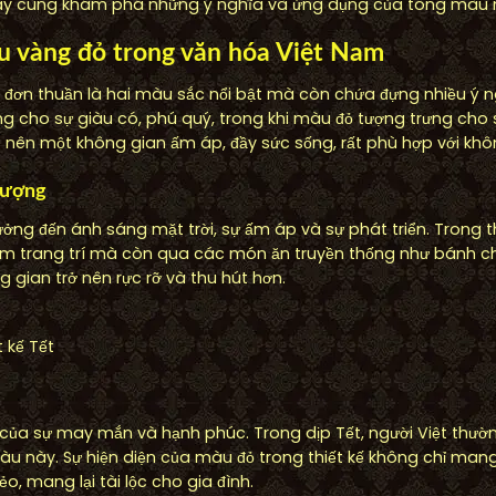
Hãy cùng khám phá những ý nghĩa và ứng dụng của tông màu nà
u vàng đỏ trong văn hóa Việt Nam
đơn thuần là hai màu sắc nổi bật mà còn chứa đựng nhiều ý n
ng cho sự giàu có, phú quý, trong khi màu đỏ tượng trưng cho
 nên một không gian ấm áp, đầy sức sống, rất phù hợp với khôn
vượng
ởng đến ánh sáng mặt trời, sự ấm áp và sự phát triển. Trong 
hẩm trang trí mà còn qua các món ăn truyền thống như bánh c
g gian trở nên rực rỡ và thu hút hơn.
 kế Tết
của sự may mắn và hạnh phúc. Trong dịp Tết, người Việt thường
u này. Sự hiện diện của màu đỏ trong thiết kế không chỉ mang
ẻo, mang lại tài lộc cho gia đình.