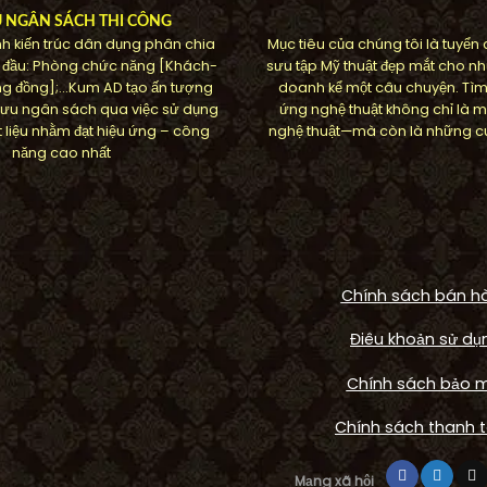
U NGÂN SÁCH THI CÔNG
h kiến ​​trúc dân dụng phân chia
Mục tiêu của chúng tôi là tuyển
 đầu: Phòng chức năng [Khách-
sưu tập Mỹ thuật đẹp mắt cho nh
g đồng];…Kum AD tạo ấn tượng
doanh kể một câu chuyện. Tì
ối ưu ngân sách qua việc sử dụng
ứng nghệ thuật không chỉ là m
 liệu nhằm đạt hiệu ứng – công
nghệ thuật—mà còn là những cu
năng cao nhất
Chính sách bán h
Điêu khoản sử dụ
Chính sách bảo 
Chính sách thanh 
FOUNTAIN
HOME
ác nước tường hiện đại
Tác phẩm phù điêu h
Mạng xã hội