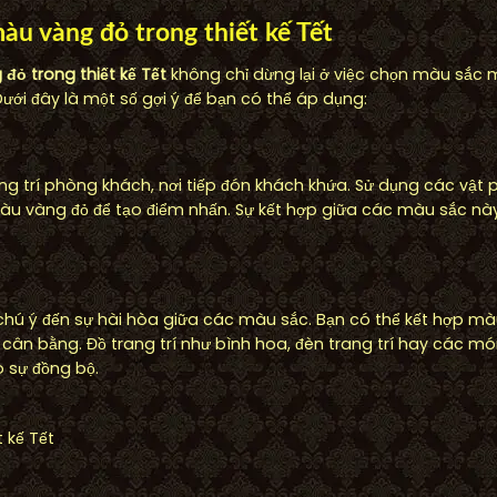
àu vàng đỏ trong thiết kế Tết
đỏ trong thiết kế Tết
không chỉ dừng lại ở việc chọn màu sắc 
Dưới đây là một số gợi ý để bạn có thể áp dụng:
ang trí phòng khách, nơi tiếp đón khách khứa. Sử dụng các vật 
u vàng đỏ để tạo điểm nhấn. Sự kết hợp giữa các màu sắc này
ãy chú ý đến sự hài hòa giữa các màu sắc. Bạn có thể kết hợp 
ự cân bằng. Đồ trang trí như bình hoa, đèn trang trí hay các m
 sự đồng bộ.
 kế Tết