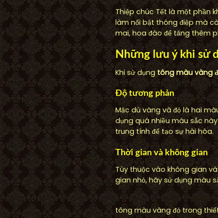
Thiệp chúc Tết là một phần k
làm nổi bật thông điệp mà cò
mai, hoa đào để tăng thêm p
Những lưu ý khi sử 
Khi sử dụng
tông màu vàng đỏ
Độ tương phản
Mặc dù vàng và đỏ là hai màu
dụng quá nhiều màu sắc này 
trung tính để tạo sự hài hòa.
Thời gian và không gian
Tùy thuộc vào không gian và
gian nhỏ, hãy sử dụng màu sắ
tông màu vàng đỏ trong thiết