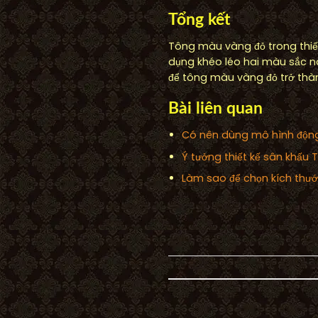
Tổng kết
Tông màu vàng đỏ trong thiết
dụng khéo léo hai màu sắc nà
để tông màu vàng đỏ trở thà
Bài liên quan
Có nên dùng mô hình động 
Ý tưởng thiết kế sân khấu T
Làm sao để chọn kích thướ