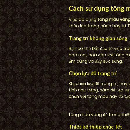
Cách sử dụng tông m
Việc áp dụng
tông màu vàng 
khéo léo trong cách bày trí. 
Trang trí không gian sống
Bạn có thể bắt đầu từ việc tr
hoa mai, hoa đào với tông mà
ấm cúng và đầy sức sống.
Chọn lựa đồ trang trí
Khi chọn lựa đồ trang trí, h
tính như trắng, xám để tạo s
chọn với tông màu này để tạo
tông màu vàng đỏ trong thiết
Thiết kế thiệp chúc Tết