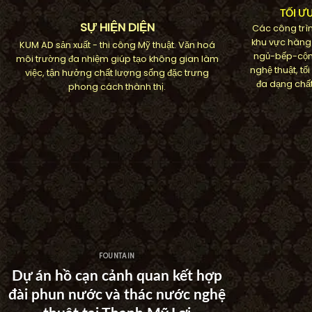
TỐI Ư
SỰ HIỆN DIỆN
Các công trìn
khu vực hàng
KUM AD sản xuất - thi công Mỹ thuật. Văn hoá
ngủ-bếp-cộn
môi trường đa nhiệm giúp tạo không gian làm
nghệ thuật, t
việc, tận hưởng chất lượng sống đặc trưng
đa dạng chất
phong cách thành thị.
FOUNTAIN
Dự án hồ cạn cảnh quan kết hợp
đài phun nước và thác nước nghệ
Dự án th