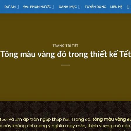
D
DỰ ÁN
ĐÀI PHUN NƯỚC
DANH MỤC
TUYỂN DỤNG
LIÊN HỆ
TRANG TRÍ TẾT
Tông màu vàng đỏ trong thiết kế Tết
i tươi và ấm áp tràn ngập khắp nơi. Trong đó,
tông màu vàng đỏ 
 sắc này không chỉ mang ý nghĩa may mắn, thịnh vượng mà còn 