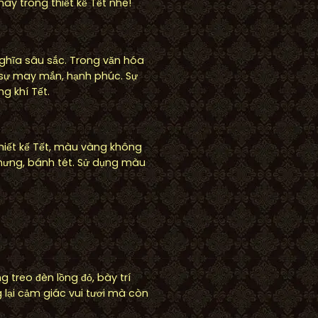
y trong thiết kế Tết nhé!
ghĩa sâu sắc. Trong văn hóa
 sự may mắn, hạnh phúc. Sự
g khí Tết.
thiết kế Tết, màu vàng không
hưng, bánh tét. Sử dụng màu
 treo đèn lồng đỏ, bày trí
 lại cảm giác vui tươi mà còn