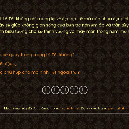
 kế Tết không chỉ mang lại vẻ đẹp rực rỡ mà còn chứa đựng nh
y sẽ giúp không gian sống của bạn trở nên ấm áp và tràn đầy 
nh biểu tượng cho sự thịnh vượng và may mắn trong năm mới!
cơ quay trong trang trí Tết không?
ết độc lạ
c phù hợp cho mô hình Tết ngoài trời?
Mục nhập này đã được đăng trong
Trang trí tết
. Đánh dấu trang
permalink
.