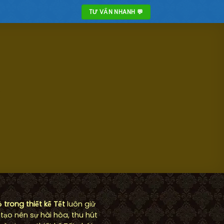
TƯ VẤN NHANH 💬
trong thiết kế Tết
luôn giữ
tạo nên sự hài hòa, thu hút