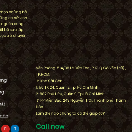
 chọn những bộ
ững cơ sở kinh
m nguồn cung
ột bộ sưu tập
ộc trò chuyện
Văn Phòng: 514/38 Lê Đức Thọ , P.17, Q.Gò Vấp (cũ) ,
TP.HCM.
àng
🚩 Kho Sài Gòn:
1: 50 TX 24, Quận 12, Tp. Hồ Chí Minh
ng
2: 882 Phú Hữu, Quận 9, Tp.Hồ Chí Minh
🚩 PP Miền Bắc: 243 Nguyễn Trãi, Thành phố Thanh
mật
Hóa
FOUNTAIN
Làm thế nào chúng ta có thể giúp đỡ?
toán
Công trình Arwork Artistic
oa Daisy nổi
waterfall cảnh quan khu biệt t
Call now