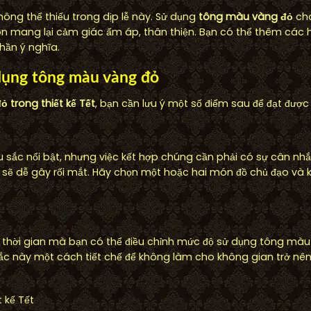
hông thể thiếu trong dịp lễ này. Sử dụng
tông màu vàng đỏ
cho
n mang lại cảm giác ấm áp, thân thiện. Bạn có thể thêm các h
hần ý nghĩa.
dụng tông màu vàng đỏ
 trong thiết kế Tết
, bạn cần lưu ý một số điểm sau để đạt được 
 sắc nổi bật, nhưng việc kết hợp chúng cần phải có sự cân nhắ
sẽ dễ gây rối mắt. Hãy chọn một hoặc hai món đồ chủ đạo và 
 thời gian mà bạn có thể điều chỉnh mức độ sử dụng tông mà
c này một cách tiết chế để không làm cho không gian trở nên 
 kế Tết