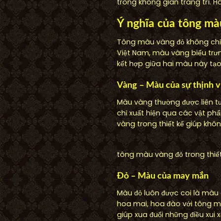
trong không gian trang trí. 
Ý nghĩa của tông mà
Tông màu vàng đỏ không chỉ 
Việt Nam, màu vàng biểu trư
kết hợp giữa hai màu này tạo
Vàng – Màu của sự thịnh 
Màu vàng thường được liên tư
chỉ xuất hiện qua các vật p
vàng trong thiết kế giúp khôn
tông màu vàng đỏ trong thiết
Đỏ – Màu của may mắn
Màu đỏ luôn được coi là màu 
hoa mai, hoa đào với tông mà
giúp xua đuổi những điều xui x