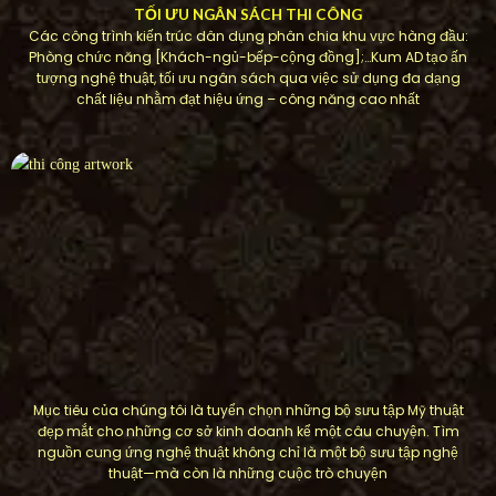
TỐI ƯU NGÂN SÁCH THI CÔNG
Các công trình kiến ​​trúc dân dụng phân chia khu vực hàng đầu:
Phòng chức năng [Khách-ngủ-bếp-cộng đồng];…Kum AD tạo ấn
tượng nghệ thuật, tối ưu ngân sách qua việc sử dụng đa dạng
chất liệu nhằm đạt hiệu ứng – công năng cao nhất
Mục tiêu của chúng tôi là tuyển chọn những bộ sưu tập Mỹ thuật
đẹp mắt cho những cơ sở kinh doanh kể một câu chuyện. Tìm
nguồn cung ứng nghệ thuật không chỉ là một bộ sưu tập nghệ
thuật—mà còn là những cuộc trò chuyện