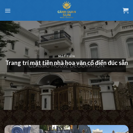
Chuyển
đến
nội
dung
MẶT TIỀN
Trang trí mặt tiền nhà hoa văn cổ điển đúc sẵn