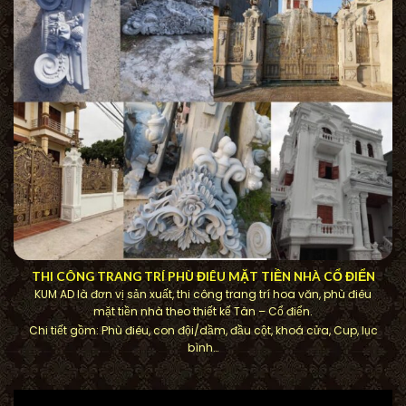
THI CÔNG TRANG TRÍ PHÙ ĐIÊU MẶT TIỀN NHÀ CỔ ĐIỂN
KUM AD là đơn vị sản xuất, thi công trang trí hoa văn, phù điêu
mặt tiền nhà theo thiết kế Tân – Cổ điển.
Chi tiết gồm: Phù điêu, con đội/dầm, đầu cột, khoá cửa, Cup, lục
bình…