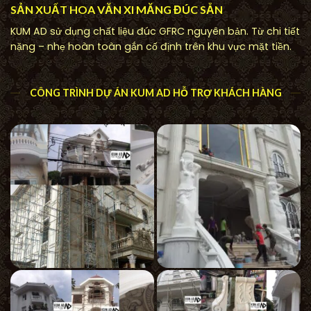
SẢN XUẤT HOA VĂN XI MĂNG ĐÚC SẴN
KUM AD sử dụng chất liệu đúc GFRC nguyên bản. Từ chi tiết
nặng – nhẹ hoàn toàn gắn cố định trên khu vực mặt tiền.
CÔNG TRÌNH DỰ ÁN KUM AD HỖ TRỢ KHÁCH HÀNG