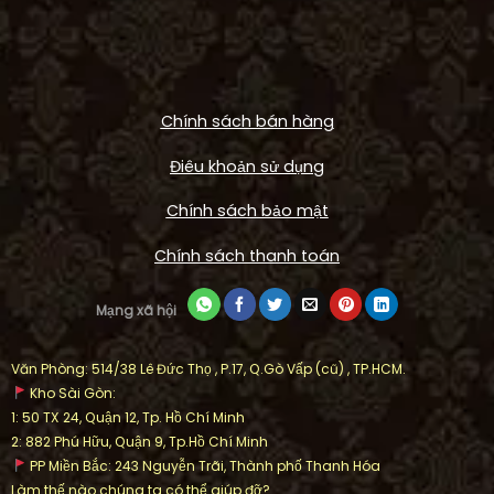
Chính sách bán hàng
Điêu khoản sử dụng
Chính sách bảo mật
Chính sách thanh toán
Mạng xã hội
Văn Phòng: 514/38 Lê Đức Thọ , P.17, Q.Gò Vấp (cũ) , TP.HCM.
Kho Sài Gòn:
1: 50 TX 24, Quận 12, Tp. Hồ Chí Minh
2: 882 Phú Hữu, Quận 9, Tp.Hồ Chí Minh
PP Miền Bắc: 243 Nguyễn Trãi, Thành phố Thanh Hóa
Làm thế nào chúng ta có thể giúp đỡ?