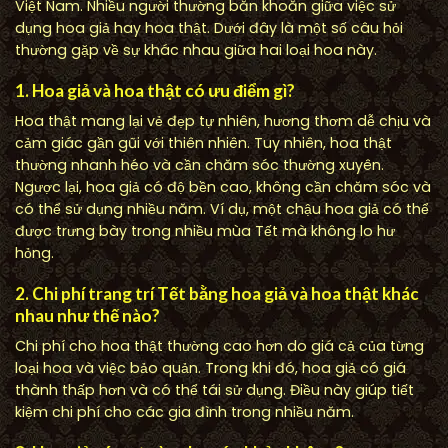
Việt Nam. Nhiều người thường băn khoăn giữa việc sử
dụng hoa giả hay hoa thật. Dưới đây là một số câu hỏi
thường gặp về sự khác nhau giữa hai loại hoa này.
1. Hoa giả và hoa thật có ưu điểm gì?
Hoa thật mang lại vẻ đẹp tự nhiên, hương thơm dễ chịu và
cảm giác gần gũi với thiên nhiên. Tuy nhiên, hoa thật
thường nhanh héo và cần chăm sóc thường xuyên.
Ngược lại, hoa giả có độ bền cao, không cần chăm sóc và
có thể sử dụng nhiều năm. Ví dụ, một chậu hoa giả có thể
được trưng bày trong nhiều mùa Tết mà không lo hư
hỏng.
2. Chi phí trang trí Tết bằng hoa giả và hoa thật khác
nhau như thế nào?
Chi phí cho hoa thật thường cao hơn do giá cả của từng
loại hoa và việc bảo quản. Trong khi đó, hoa giả có giá
thành thấp hơn và có thể tái sử dụng. Điều này giúp tiết
kiệm chi phí cho các gia đình trong nhiều năm.