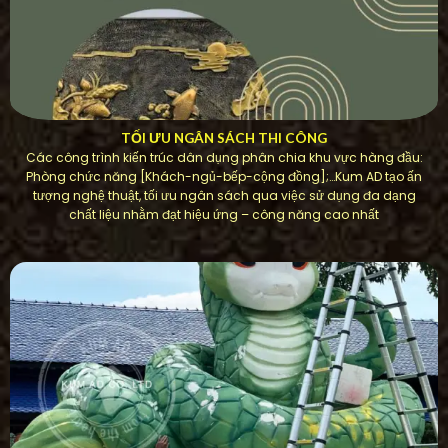
TỐI ƯU NGÂN SÁCH THI CÔNG
Các công trình kiến ​​trúc dân dụng phân chia khu vực hàng đầu:
Phòng chức năng [Khách-ngủ-bếp-cộng đồng];…Kum AD tạo ấn
tượng nghệ thuật, tối ưu ngân sách qua việc sử dụng đa dạng
chất liệu nhằm đạt hiệu ứng – công năng cao nhất