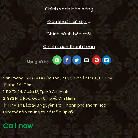
Chính sách bán hàng
Điêu khoản sử dụng
Chính sách bảo mật
Chính sách thanh toán
Mạng xã hội
Văn Phòng: 514/38 Lê Đức Thọ , P.17, Q.Gò Vấp (cũ) , TP.HCM.
Kho Sài Gòn:
1: 50 TX 24, Quận 12, Tp. Hồ Chí Minh
2: 882 Phú Hữu, Quận 9, Tp.Hồ Chí Minh
PP Miền Bắc: 243 Nguyễn Trãi, Thành phố Thanh Hóa
Làm thế nào chúng ta có thể giúp đỡ?
Call now