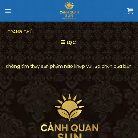
Chuyển
đến
nội
dung
TRANG CHỦ
/
SẢN PHẨM ĐƯỢC GẮN THẺ “1 TẦNG CÓ BỆ”
LỌC
Không tìm thấy sản phẩm nào khớp với lựa chọn của bạn.