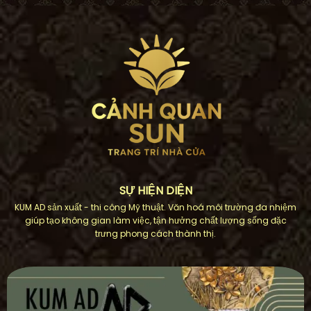
6.960.000₫.
là:
6.700.000₫.
SỰ HIỆN DIỆN
KUM AD sản xuất - thi công Mỹ thuật. Văn hoá môi trường đa nhiệm
giúp tạo không gian làm việc, tận hưởng chất lượng sống đặc
trưng phong cách thành thị.