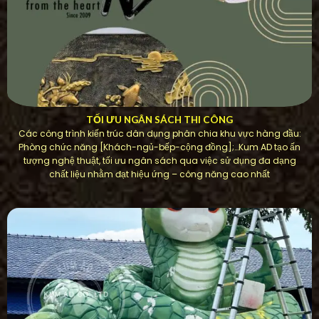
TỐI ƯU NGÂN SÁCH THI CÔNG
Các công trình kiến ​​trúc dân dụng phân chia khu vực hàng đầu:
Phòng chức năng [Khách-ngủ-bếp-cộng đồng];…Kum AD tạo ấn
tượng nghệ thuật, tối ưu ngân sách qua việc sử dụng đa dạng
chất liệu nhằm đạt hiệu ứng – công năng cao nhất