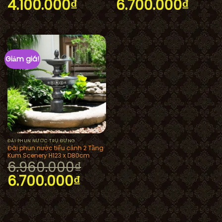
Giá
Giá
Giá
Giá
4.100.000
₫
6.700.000
₫
gốc
hiện
gốc
hiện
là:
tại
là:
tại
4.479.000₫.
là:
6.950.000₫.
là:
4.100.000₫.
6.70
Giảm giá!
ĐÀI PHUN NƯỚC TRỤ ĐỨNG
Đài phun nước tiểu cảnh 2 Tầng
Kum Scenery H123 x D80cm
6.960.000
₫
Giá
Giá
6.700.000
₫
gốc
hiện
là:
tại