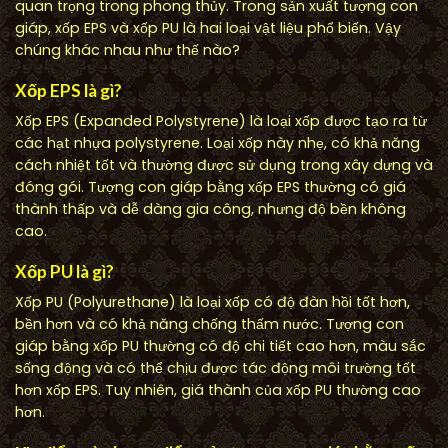
quan trọng trong phong thủy. Trong sản xuất tượng con
giáp, xốp EPS và xốp PU là hai loại vật liệu phổ biến. Vậy
chúng khác nhau như thế nào?
Xốp EPS là gì?
Xốp EPS (Expanded Polystyrene) là loại xốp được tạo ra từ
các hạt nhựa polystyrene. Loại xốp này nhẹ, có khả năng
cách nhiệt tốt và thường được sử dụng trong xây dựng và
đóng gói. Tượng con giáp bằng xốp EPS thường có giá
thành thấp và dễ dàng gia công, nhưng độ bền không
cao.
Xốp PU là gì?
Xốp PU (Polyurethane) là loại xốp có độ đàn hồi tốt hơn,
bền hơn và có khả năng chống thấm nước. Tượng con
giáp bằng xốp PU thường có độ chi tiết cao hơn, màu sắc
sống động và có thể chịu được tác động môi trường tốt
hơn xốp EPS. Tuy nhiên, giá thành của xốp PU thường cao
hơn.