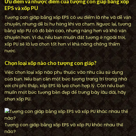
Ưu điểm và nhược điểm của tượng con giáp bằng xốp
EPS và xốp PU
Tượng con giáp bằng xốp EPS có ưu điểm là nhẹ và dễ vận
chuyển, nhưng dễ bị hư hỏng khi va chạm. Ngược lại, tượng
bằng xốp PU có độ bền cao, nhưng nặng hơn và khó vận
chuyển hơn. Ví dụ, nếu bạn muốn đặt tượng ở ngoài trời,
xốp PU sẽ là lựa chọn tốt hơn vì khả năng chống thấm
nước.
Chọn loại xốp nào cho tượng con giáp?
Việc chọn loại xốp nào phụ thuộc vào nhu cầu sử dụng
của bạn. Nếu bạn cần một bức tượng trang trí trong nhà
với chi phí thấp, xốp EPS là lựa chọn hợp lý. Còn nếu bạn
muốn một bức tượng bền đẹp để trưng bày lâu dài, hãy
chọn xốp PU.
Tượng con giáp bằng xốp EPS và xốp PU khác nhau thế
nào?