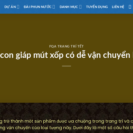
D
DỰ ÁN
ĐÀI PHUN NƯỚC
DANH MỤC
TUYỂN DỤNG
LIÊN HỆ
FQA TRANG TRÍ TẾT
con giáp mút xốp có dễ vận chuyển
 trở thành một sản phẩm được ưa chuộng trong trang trí và qu
ng vận chuyển của loại tượng này. Dưới đây là một số câu hỏi 