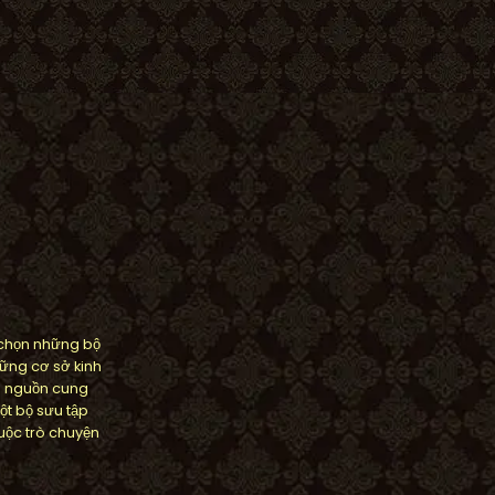
 chọn những bộ
ững cơ sở kinh
m nguồn cung
ột bộ sưu tập
ộc trò chuyện