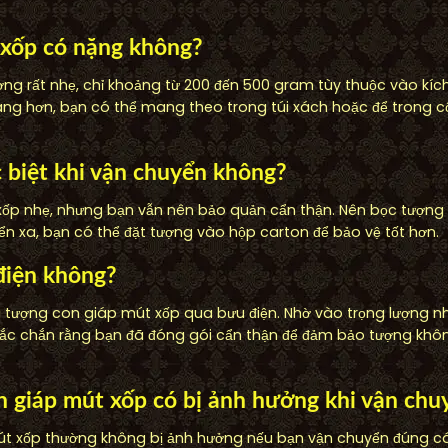
 xốp có nặng không?
g rất nhẹ, chỉ khoảng từ 200 đến 500 gram tùy thuộc vào kích
àng hơn, bạn có thể mang theo trong túi xách hoặc để trong 
 biệt khi vận chuyển không?
ốp nhẹ, nhưng bạn vẫn nên bảo quản cẩn thận. Nên bọc tượng
ển xa, bạn có thể đặt tượng vào hộp carton để bảo vệ tốt hơn.
điện không?
 tượng con giáp mút xốp qua bưu điện. Nhờ vào trọng lượng nh
c chắn rằng bạn đã đóng gói cẩn thận để đảm bảo tượng không
on giáp mút xốp có bị ảnh hưởng khi vận ch
út xốp thường không bị ảnh hưởng nếu bạn vận chuyển đúng cá