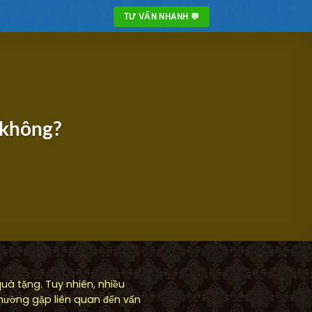
TƯ VẤN NHANH 💬
 không?
à tặng. Tuy nhiên, nhiều
thường gặp liên quan đến vấn