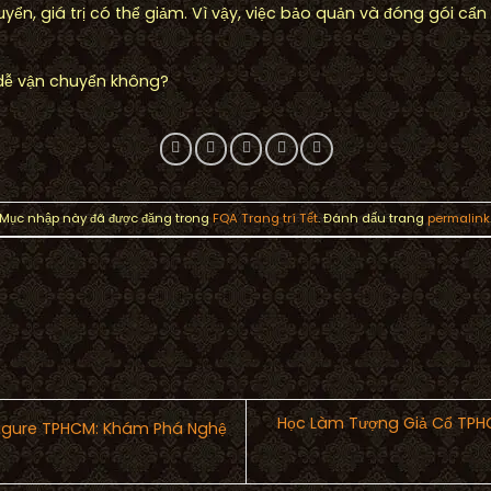
yển, giá trị có thể giảm. Vì vậy, việc bảo quản và đóng gói cẩn 
dễ vận chuyển không?
Mục nhập này đã được đăng trong
FQA Trang trí Tết
. Đánh dấu trang
permalink
Học Làm Tượng Giả Cổ TPHC
Figure TPHCM: Khám Phá Nghệ