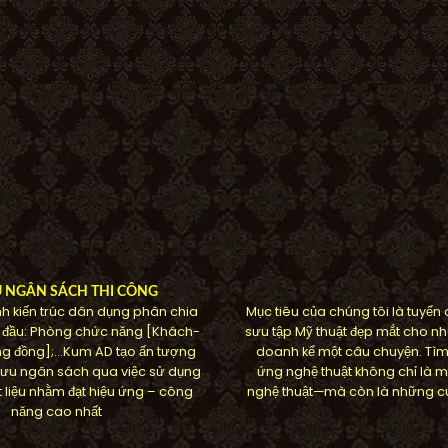
U NGÂN SÁCH THI CÔNG
h kiến ​​trúc dân dụng phân chia
Mục tiêu của chúng tôi là tuyển
 đầu: Phòng chức năng [Khách-
sưu tập Mỹ thuật đẹp mắt cho nh
g đồng];…Kum AD tạo ấn tượng
doanh kể một câu chuyện. Tì
ối ưu ngân sách qua việc sử dụng
ứng nghệ thuật không chỉ là m
 liệu nhằm đạt hiệu ứng – công
nghệ thuật—mà còn là những cu
năng cao nhất