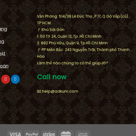
Văn Phòng: 514/38 Lê Đức Thọ , P.17, Q.Gò Vấp (cũ) ,
TP.HCM.
àng
🚩 Kho Sài Gòn:
1: 50 TX 24, Quận 12, Tp. Hồ Chí Minh
ng
2: 882 Phú Hữu, Quận 9, Tp.Hồ Chí Minh
🚩 PP Miền Bắc: 243 Nguyễn Trãi, Thành phố Thanh
mật
Hóa
FOUNTAIN
Làm thế nào chúng ta có thể giúp đỡ?
toán
Công trình Arwork Artistic
oa Daisy nổi
waterfall cảnh quan khu biệt t
Call now
se, Quận 2
Thạnh Mỹ Lợi, Cát Lái
📧 help@adkum.com