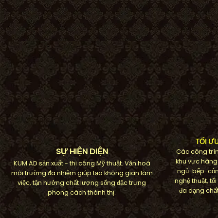
TỐI Ư
SỰ HIỆN DIỆN
Các công trìn
khu vực hàng
KUM AD sản xuất - thi công Mỹ thuật. Văn hoá
ngủ-bếp-cộn
môi trường đa nhiệm giúp tạo không gian làm
nghệ thuật, t
việc, tận hưởng chất lượng sống đặc trưng
đa dạng chất
phong cách thành thị.