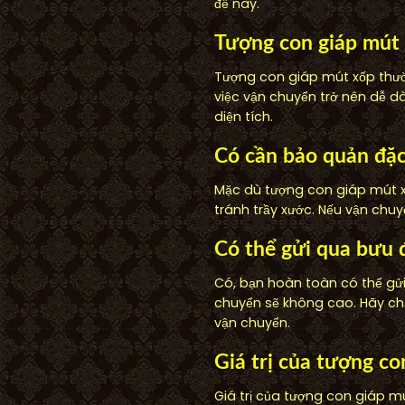
đề này.
Tượng con giáp mút
Tượng con giáp mút xốp thườn
việc vận chuyển trở nên dễ d
diện tích.
Có cần bảo quản đặc
Mặc dù tượng con giáp mút x
tránh trầy xước. Nếu vận chuy
Có thể gửi qua bưu 
Có, bạn hoàn toàn có thể gửi
chuyển sẽ không cao. Hãy chắ
vận chuyển.
Giá trị của tượng c
Giá trị của tượng con giáp m