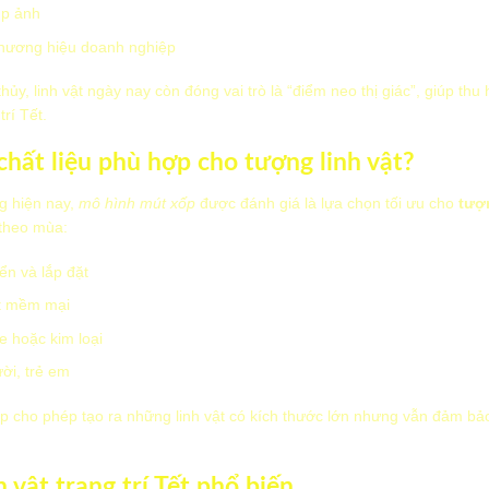
ụp ảnh
thương hiệu doanh nghiệp
ủy, linh vật ngày nay còn đóng vai trò là “điểm neo thị giác”, giúp th
rí Tết.
 chất liệu phù hợp cho tượng linh vật?
g hiện nay,
mô hình mút xốp
được đánh giá là lựa chọn tối ưu cho
tượn
 theo mùa:
ển và lắp đặt
ét mềm mại
e hoặc kim loại
ời, trẻ em
p cho phép tạo ra những linh vật có kích thước lớn nhưng vẫn đảm bảo
h vật trang trí Tết phổ biến