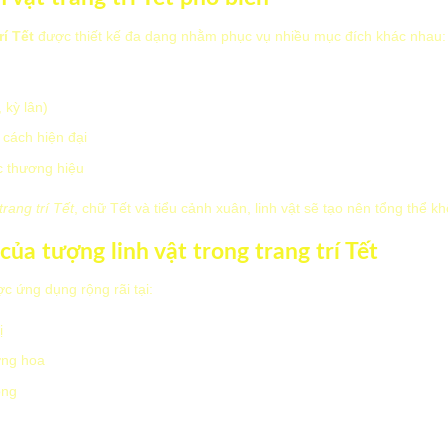
rí Tết
được thiết kế đa dạng nhằm phục vụ nhiều mục đích khác nhau:
 kỳ lân)
 cách hiện đại
c thương hiệu
rang trí Tết
, chữ Tết và tiểu cảnh xuân, linh vật sẽ tạo nên tổng thể 
của tượng linh vật trong trang trí Tết
c ứng dụng rộng rãi tại:
ị
ờng hoa
òng