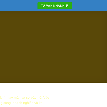
TƯ VẤN NHANH 💬
n khí, may mắn và sự bảo hộ. Vào
ông cộng, doanh nghiệp và khu