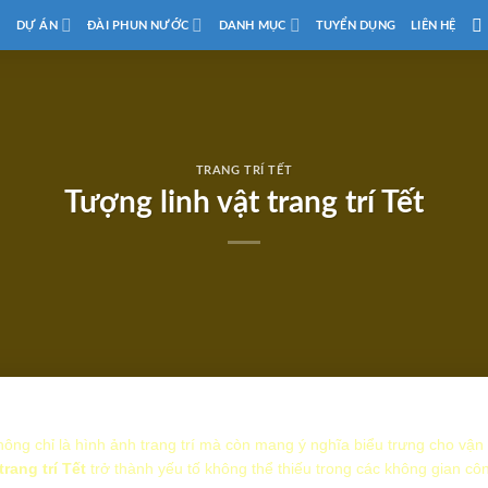
D
DỰ ÁN
ĐÀI PHUN NƯỚC
DANH MỤC
TUYỂN DỤNG
LIÊN HỆ
TRANG TRÍ TẾT
Tượng linh vật trang trí Tết
hông chỉ là hình ảnh trang trí mà còn mang ý nghĩa biểu trưng cho vậ
trang trí Tết
trở thành yếu tố không thể thiếu trong các không gian c