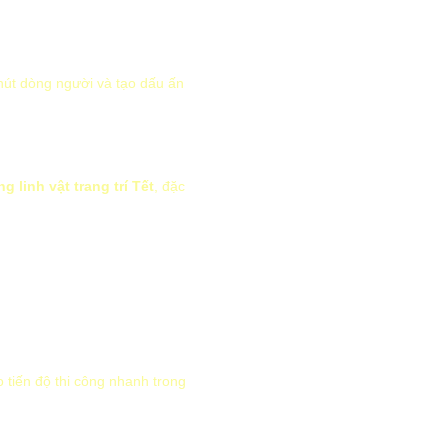
u hút dòng người và tạo dấu ấn
g linh vật trang trí Tết
, đặc
 tiến độ thi công nhanh trong