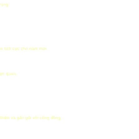
rọng:
ần tích cực cho năm mới.
rực quan:
thiện và gần gũi với cộng đồng.