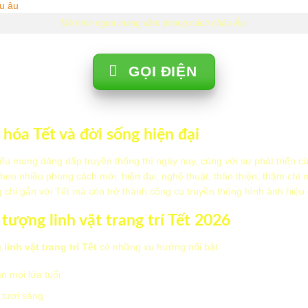
Mô hình ngựa mang đậm phong cách châu Âu.
GỌI ĐIỆN
 hóa Tết và đời sống hiện đại
yếu mang dáng dấp truyền thống thì ngày nay, cùng với sự phát triển củ
theo nhiều phong cách mới: hiện đại, nghệ thuật, thân thiện, thậm chí
ng chỉ gắn với Tết mà còn trở thành công cụ truyền thông hình ảnh hiệu
 tượng linh vật trang trí Tết 2026
linh vật trang trí Tết
có những xu hướng nổi bật:
ận mọi lứa tuổi
 tươi sáng