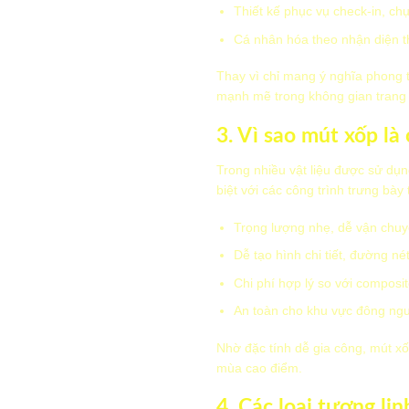
Thiết kế phục vụ check-in, ch
Cá nhân hóa theo nhận diện 
Thay vì chỉ mang ý nghĩa phong th
mạnh mẽ trong không gian trang t
3. Vì sao mút xốp là
Trong nhiều vật liệu được sử dụn
biệt với các công trình trưng bày
Trọng lượng nhẹ, dễ vận chuy
Dễ tạo hình chi tiết, đường n
Chi phí hợp lý so với composit
An toàn cho khu vực đông ngư
Nhờ đặc tính dễ gia công, mút xố
mùa cao điểm.
4. Các loại tượng lin