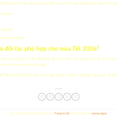
g không chỉ nhận được sản phẩm mà còn là giải pháp toàn diện cho
tư
u hướng
 tiến độ
i gian trưng bày
à đối tác phù hợp cho mùa Tết 2026?
lĩnh vực trang trí Tết, KUM AD đã thực hiện hàng trăm dự án lớn nhỏ t
n sách của từng khách hàng.
rí Tết
tại KUM AD là lựa chọn giải pháp chuyên nghiệp, hiệu quả và b
Mục nhập này đã được đăng trong
Trang trí tết
và được gắn thẻ
tượng ngựa
.