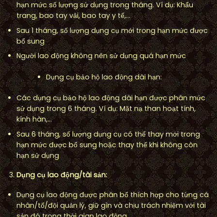
hạn mức số lượng sử dụng trong tháng. Ví dụ: Khẩu
trang, bao tay vải, bao tay y tế,…
Sau 1 tháng, số lượng dụng cụ mới trong hạn mức được
bổ sung
Người lao động không nên sử dụng quá hạn mức
Dụng cụ bảo hộ lao động dài hạn:
Các dụng cụ bảo hộ lao động dài hạn được phân mức
sử dụng trong 6 tháng. Ví dụ: Mặt nạ than hoạt tính,
kính hàn,…
Sau 6 tháng, số lượng dụng cụ có thể thay mới trong
hạn mức được bổ sung hoặc thay thế khi không còn
hạn sử dụng
D
ụ
ng c
ụ
lao đ
ộ
ng/tài s
ả
n:
Dụng cụ lao động được phân bổ thích hợp cho từng cá
nhân/tổ/đội quản lý, giữ gìn và chịu trách nhiệm với tài
sản đó trong thời gian lao động