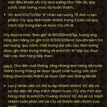
các điều khoản do Cty đưa xuống như: Tiến độ, quy
cách, chất lượng, mức độ hoàn thành,…
VD: Anh/Chị/Tổ/Đội “N” nhận sản lượng 70 đơn vị sản
phẩm, Cty quy định hoàn thành trong 2 tuần với quy
cách S/p trong bản vẽ được Cty chỉ đị
Cty đưa ra mức “Đơn giá” là 150.000vnđ/Sp, tương ứng
tổng đơn hàng có giá trị là 10.500.000vnđ. Sau khi kiểm tra
sản lượng, quy cách, chất lượng đạt yêu cầu. Mức lương
được ghi nhận trong tháng và Anh/Chị “N” tiếp tục thực
hiện các đơn hàng tiếp theo.
L
ư
u
ý
: Cho đến cuối tháng, tổng những đơn hàng đã hoàn
thành trong tháng sẽ được quyết toán lương, các đơn
hàng chưa hoàn thành sẽ được tính vào tháng liền kề.
Lưu ý: Nhân viên có thể tự lập thành nhóm/ tổ/ đội và
cử đại diện để chịu trách nhiệm trước Cty cho một đơn
hàng nhất đị Anh/Chị Trưởng nhóm/ tổ/ đội sẽ có trách
nhiệm toàn phần đối với Cty và thành viên nhóm của
mình.