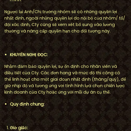
Ngược lại Anh/Chị trưởng nhóm sẽ có những quyền lợi
nhất định, ngoài những quyền lợi do nội bộ của nhóm/ tổ/
đội xác định, Cty cũng sẽ xem xét bổ sung vào lương
thưởng và nâng cấp quyền hạn cho đối tượng này.
KHUY
Ế
N NGH
Ị
Đ
Ọ
C:
Nhằm đảm bảo quyền lợi, sự ổn định cho nhân viên và
điều tiết của Cty. Các đơn hang và mức độ thi công có
thể linh hoạt cho một giai đoạn nhất định (tháng/quý), để
giữ nhịp độ và tương ứng với tình hình lựa chọn chiến lược
kinh doanh của Cty hoặc ứng với mỗi dự án cụ thể.
Quy đ
ị
nh chung:
Gi
ờ
gi
ấ
c: