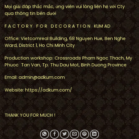
Mọi giải đáp thắc mắc, ứng viên vui lòng liên hệ với Cty
qua thông tin bên dưới
F A C T O R Y F O R D E C O R A T I O N KUM AD
Office: Vietcomreal Building, 68 Nguyen Hue, Ben Nghe
Ward, District 1, Ho Chi Minh City
Production workshop: Crossroads Pham Ngoc Thach, My
Phuoc Tan Van, Tp. Thu Dau Mot, Binh Duong Province
Email: admin@adkum.com
Website: https://adkum.com/
THANK YOU FOR MUCH !