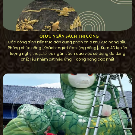
TỐI ƯU NGÂN SÁCH THI CÔNG
Các công trình kiến ​​trúc dân dụng phân chia khu vực hàng đầu:
Phòng chức năng [Khách-ngủ-bếp-cộng đồng];…Kum AD tạo ấn
tượng nghệ thuật, tối ưu ngân sách qua việc sử dụng đa dạng
chất liệu nhằm đạt hiệu ứng – công năng cao nhất