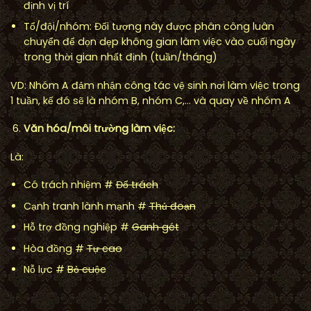
định vị trí
Tổ/đội/nhóm: Đối tượng này được phân công luân
chuyển để dọn dẹp không gian làm việc vào cuối ngày
trong thời gian nhất định (tuần/tháng)
VD: Nhóm A đảm nhận công tác vệ sinh nơi làm việc trong
1 tuần, kế đó sẽ là nhóm B, nhóm C,… và quay về nhóm A
Văn hóa/môi tr
ườ
ng làm vi
ệ
c:
Là:
Có trách nhiệm #
Đ
ổ
trách
Cạnh tranh lành mạnh #
Th
ủ
đo
ạ
n
Hỗ trợ đồng nghiệp #
Ganh gét
Hòa đồng #
T
ự
cao
Nỗ lực #
B
ỏ
cu
ộ
c