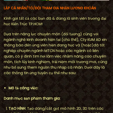
L
ẬP CÁ NHÂN/TỔ/ĐỘI THAM GIA NHẬN LƯƠNG KHOÁN
Kính gửi tất cả các bạn đã & đang là sinh viên trường đại
học Kiến Trúc TP.HCM!
Dựa trên năng lực chuyên môn (đối tượng) cùng với
ngành nghề kinh doanh hiện tại (chủ thể), Cty KUM AD xin
thông báo đến ứng viên hiện đang học và (hoặc)đã tốt
nghiệp chuyên ngành MTCN hoặc các ngành có liên
quan, có ý định tìm nơi làm việc nhằm nâng cao chuyên
môn, tích lũy kinh nghiệm, trải niệm môi trường mới, cũng
như bổ sung them nguồn thu nhập cá nhân. Dưới đây là
các thông tin ứng tuyển cụ thể như sau:
Mô t
ả
công vi
ệ
c:
Danh m
ục sản phẩm tham gia
:
T
Ạ
O HÌNH
: Tạo dáng/cắt gọt mô hình 2D, 3D trên các