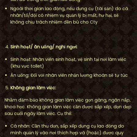
Ngoài thời gian lao động, nếu dụng cụ (tài sản) do cá
nhân/tổ/đội có nhiệm vụ quản lý bị mất, hư hại, sẽ
không chịu trách nhiệm đền bù cho Cty
Sinh ho
ạ
t/ ăn u
ố
ng/ ngh
ỉ
ng
ơ
i:
Sinh hoạt: Nhân viên sinh hoạt, vệ sinh tại nơi làm việc
(khu vực tollet)
Ăn uống: Đối với nhân viên nhận lương khoán sẽ tự túc
Không gian
làm vi
ệ
c:
Nhằm đảm bảo không gian làm việc gọn gàng, ngăn nắp,
khoa học. Không gian làm việc cần được sắp xếp, dọn dẹp
sau cuối ngày làm việc. Cụ thể:
Cá nhân: Cần thu dọn, sắp xếp dụng cụ lao động do
mình quản lý vào nơi thích hợp và (hoặc) được quy