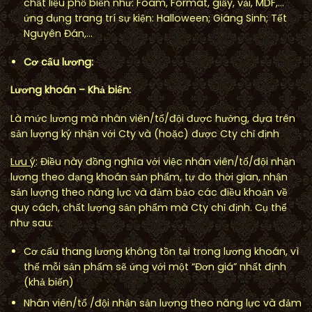
chất liệu phổ biến như: Foam, Format, giấy, vải, MDF,…
ứng dụng trang trí sự kiện: Halloween; Giáng Sinh; Tết
Nguyên Đán,…
C
ơ
c
ấ
u l
ươ
ng:
L
ươ
ng kho
á
n
–
Kh
ả
bi
ế
n:
Là mức lương mà nhân viên/tổ/đội được hưởng, dựa trên
sản lượng ký nhận với Cty và (hoặc) được Cty chỉ định
L
ư
u
ý
: Điều này đồng nghĩa với việc nhân viên/tổ/đội nhận
lương theo dạng khoán sản phẩm, tự do thời gian, nhận
sản lượng theo năng lực và đảm bảo các điều khoản về
quy cách, chất lượng sản phẩm mà Cty chỉ định. Cụ thể
như sau:
Cơ cấu thang lương không tồn tại trong lương khoán, vì
thế mỗi sản phẩm sẽ ứng với một “Đơn giá” nhất định
(khả biến)
Nhân viên/tổ /đội nhận sản lượng theo năng lực và đảm