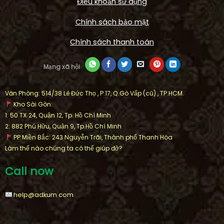
Điêu khoản sử dụng
Chính sách bảo mật
Chính sách thanh toán
Mạng xã hội
Văn Phòng: 514/38 Lê Đức Thọ , P.17, Q.Gò Vấp (cũ) , TP.HCM.
Kho Sài Gòn:
1: 50 TX 24, Quận 12, Tp. Hồ Chí Minh
2: 882 Phú Hữu, Quận 9, Tp.Hồ Chí Minh
PP Miền Bắc: 243 Nguyễn Trãi, Thành phố Thanh Hóa
Làm thế nào chúng ta có thể giúp đỡ?
Call now
help@adkum.com