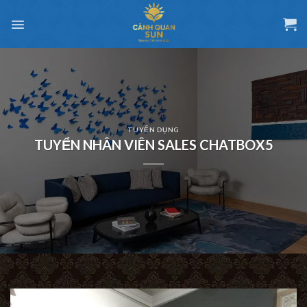
Chuyển
đến
nội
dung
TUYỂN DỤNG
TUYỂN NHÂN VIÊN SALES CHATBOX5