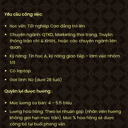
Yêu cầu công việc:
Học vấn: Tốt nghiệp Cao đẳng trở lên
Chuyên ngành: QTKD, Marketing thời trang, Truyền
thông báo chí & KHXH,…hoặc các chuyên ngành liên
quan.
Kỹ năng: Tin học A, kỹ năng giao tiếp – làm việc nhóm
tốt
Có laptop
Giới tính: Nữ (dưới 28 tuổi)
Quyền lợi được hưởng :
Mức lương cơ bản: 4 – 5.5 triệu
Lương hoa hồng: Theo lợi nhuận gộp (nhân viên hưởng
không giới hạn mức trần). Mức % hoa hồng sẽ được
công bố tại buổi phỏng vấn